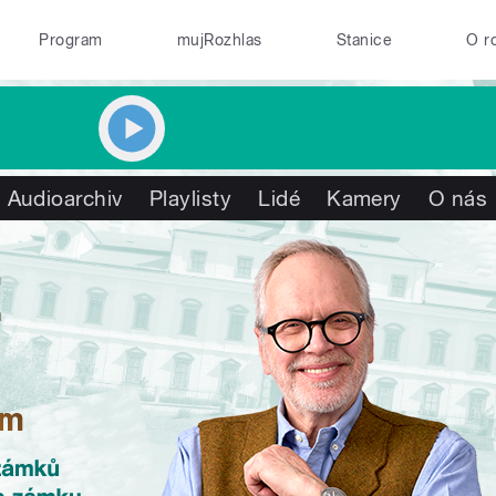
Program
mujRozhlas
Stanice
O r
Audioarchiv
Playlisty
Lidé
Kamery
O nás