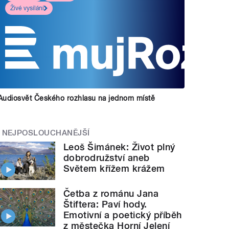
Živé vysílání
Audiosvět Českého rozhlasu na jednom místě
NEJPOSLOUCHANĚJŠÍ
Leoš Šimánek: Život plný
dobrodružství aneb
Světem křížem krážem
Četba z románu Jana
Štiftera: Paví hody.
Emotivní a poetický příběh
z městečka Horní Jelení