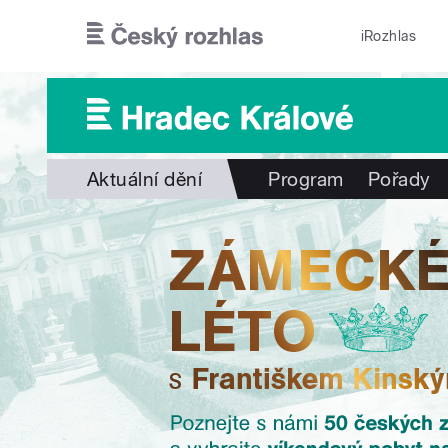
Přejít k hlavnímu obsahu
iRozhlas
Aktuální dění
Program
Pořady