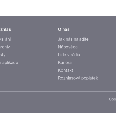
zhlas
O nás
ysílání
Jak nás naladíte
rchiv
Nápověda
sty
Lidé v rádiu
í aplikace
Kariéra
Kontakt
Rozhlasový poplatek
Coo