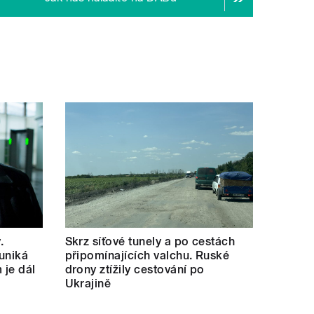
.
Skrz síťové tunely a po cestách
uniká
připomínajících valchu. Ruské
 je dál
drony ztížily cestování po
Ukrajině