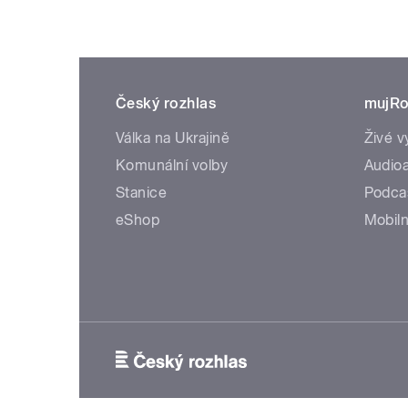
Český rozhlas
mujRo
Válka na Ukrajině
Živé v
Komunální volby
Audioa
Stanice
Podca
eShop
Mobiln