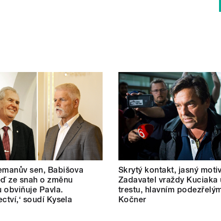
emanův sen, Babišova
Skrytý kontakt, jasný motiv
eď ze snah o změnu
Zadavatel vraždy Kuciaka 
 obviňuje Pavla.
trestu, hlavním podezřelým
ectví,‘ soudí Kysela
Kočner