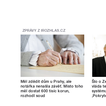
ZPRÁVY Z IROZHLAS.CZ
Měl zdědit dům u Prahy, ale
Šlo o Z
notářka nenašla závěť. Místo toho
vláda t
měl dostat 600 tisíc korun,
systému
rozhodl soud
‚Pokryt