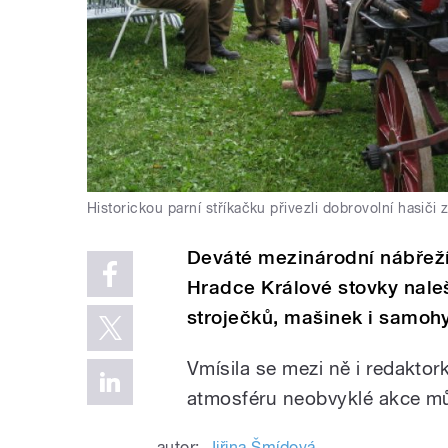
Historickou parní stříkačku přivezli dobrovolní hasiči
Deváté mezinárodní nábřeží
Hradce Králové stovky nalešt
stroječků, mašinek i samoh
Vmísila se mezi ně i redaktor
atmosféru neobvyklé akce můž
autor:
Jiřina Šmídová