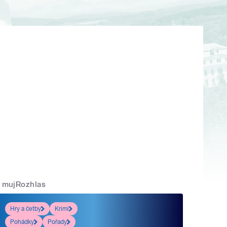
mujRozhlas
Hry a četby
Krimi
Pohádky
Pořady