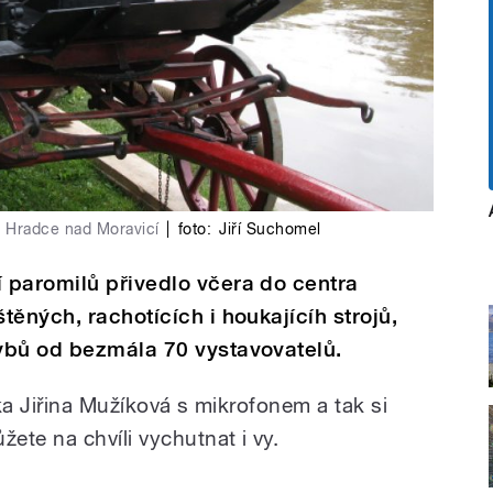
 z Hradce nad Moravicí
|
foto:
Jiří Suchomel
 paromilů přivedlo včera do centra
ěných, rachotících i houkajícíh strojů,
ybů od bezmála 70 vystavovatelů.
ka Jiřina Mužíková s mikrofonem a tak si
ete na chvíli vychutnat i vy.