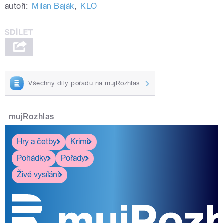
autoři:
Milan Baják
,
KLO
páteční Radioporadně, oblečená
stylově v lidovém kroji, předvedla
nejen předení.
Všechny díly pořadu na mujRozhlas
mujRozhlas
Hry a četby
Krimi
Pohádky
Pořady
Živé vysílání