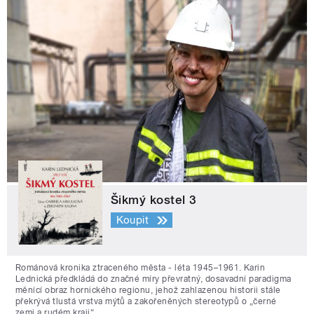
Šikmý kostel 3
Koupit
Románová kronika ztraceného města - léta 1945–1961. Karin
Lednická předkládá do značné míry převratný, dosavadní paradigma
měnící obraz hornického regionu, jehož zahlazenou historii stále
překrývá tlustá vrstva mýtů a zakořeněných stereotypů o „černé
zemi a rudém kraji“.