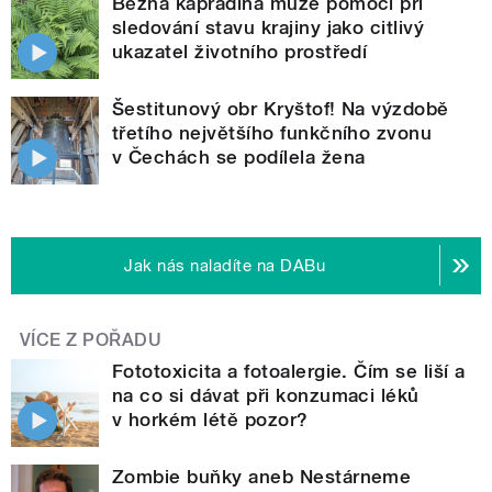
Běžná kapradina může pomoci při
sledování stavu krajiny jako citlivý
ukazatel životního prostředí
Šestitunový obr Kryštof! Na výzdobě
třetího největšího funkčního zvonu
v Čechách se podílela žena
Jak nás naladíte na DABu
VÍCE Z POŘADU
Fototoxicita a fotoalergie. Čím se liší a
na co si dávat při konzumaci léků
v horkém létě pozor?
Zombie buňky aneb Nestárneme