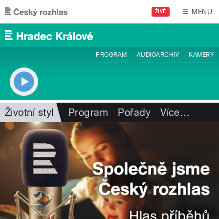
Přejít k hlavnímu obsahu
MENU
ŽIVĚ
PROGRAM
AUDIOARCHIV
KAMERY
Životní styl
Program
Pořady
Více
…