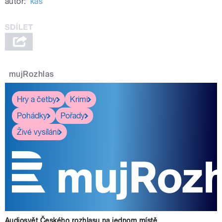
autor:
kas
mujRozhlas
Hry a četby
Krimi
Pohádky
Pořady
Živé vysílání
Audiosvět Českého rozhlasu na jednom místě