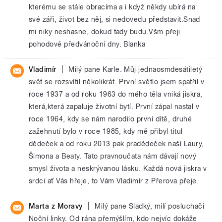
kterému se stále obracíma a i když někdy ubírá na
své záři, život bez něj, si nedovedu představit.Snad
mi niky neshasne, dokud tady budu.Všm přeji
pohodové předvánoční dny. Blanka
|
Vladimír
Milý pane Karle. Můj jednaosmdesátiletý
svět se rozsvítil několikrát. První světlo jsem spatřil v
roce 1937 a od roku 1963 do mého těla vniká jiskra,
která,která zapaluje životní bytí. První zápal nastal v
roce 1964, kdy se nám narodilo první dítě, druhé
zažehnutí bylo v roce 1985, kdy mě přibyl titul
dědeček a od roku 2013 pak pradědeček naší Laury,
Šimona a Beaty. Tato pravnoučata nám dávají nový
smysl života a neskrývanou lásku. Každá nová jiskra v
srdci ať Vás hřeje, to Vám Vladimír z Přerova přeje.
|
Marta z Moravy
Milý pane Sladký, milí posluchači
Noční linky. Od rána přemýšlím, kdo nejvíc dokáže