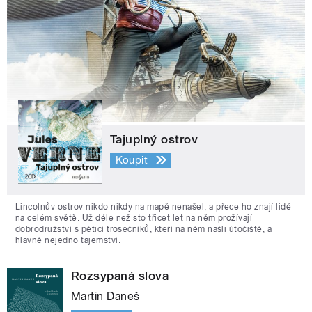
Tajuplný ostrov
Koupit
Lincolnův ostrov nikdo nikdy na mapě nenašel, a přece ho znají lidé
na celém světě. Už déle než sto třicet let na něm prožívají
dobrodružství s pěticí trosečníků, kteří na něm našli útočiště, a
hlavně nejedno tajemství.
Rozsypaná slova
Martin Daneš