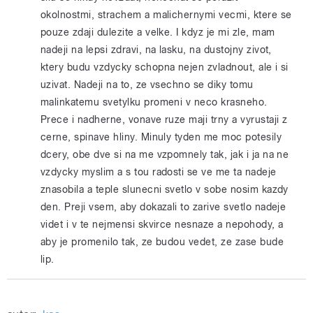
okolnostmi, strachem a malichernymi vecmi, ktere se
pouze zdaji dulezite a velke. I kdyz je mi zle, mam
nadeji na lepsi zdravi, na lasku, na dustojny zivot,
ktery budu vzdycky schopna nejen zvladnout, ale i si
uzivat. Nadeji na to, ze vsechno se diky tomu
malinkatemu svetylku promeni v neco krasneho.
Prece i nadherne, vonave ruze maji trny a vyrustaji z
cerne, spinave hliny. Minuly tyden me moc potesily
dcery, obe dve si na me vzpomnely tak, jak i ja na ne
vzdycky myslim a s tou radosti se ve me ta nadeje
znasobila a teple slunecni svetlo v sobe nosim kazdy
den. Preji vsem, aby dokazali to zarive svetlo nadeje
videt i v te nejmensi skvirce nesnaze a nepohody, a
aby je promenilo tak, ze budou vedet, ze zase bude
lip.