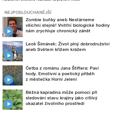
NEJPOSLOUCHANĚJŠÍ
Zombie buňky aneb Nestárneme
všichni stejně! Vnitřní biologické hodiny
nám zrychluje chronický zánět
Leoš Šimánek: Život plný dobrodružství
aneb Světem křížem krážem
Četba z románu Jana Štiftera: Paví
hody. Emotivní a poetický příběh
z městečka Horní Jelení
Běžná kapradina může pomoci při
sledování stavu krajiny jako citlivý
ukazatel životního prostředí