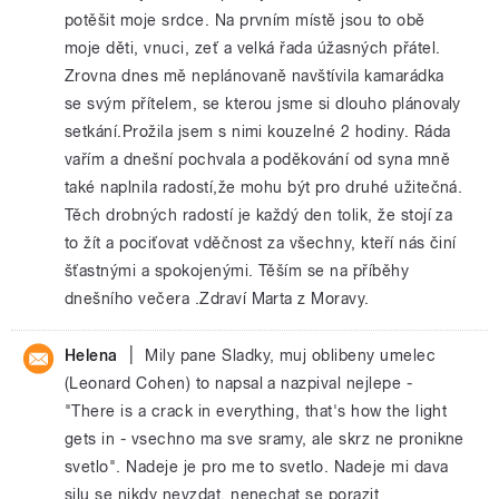
potěšit moje srdce. Na prvním místě jsou to obě
moje děti, vnuci, zeť a velká řada úžasných přátel.
Zrovna dnes mě neplánovaně navštívila kamarádka
se svým přítelem, se kterou jsme si dlouho plánovaly
setkání.Prožila jsem s nimi kouzelné 2 hodiny. Ráda
vařím a dnešní pochvala a poděkování od syna mně
také naplnila radostí,že mohu být pro druhé užitečná.
Těch drobných radostí je každý den tolik, že stojí za
to žít a pociťovat vděčnost za všechny, kteří nás činí
šťastnými a spokojenými. Těším se na příběhy
dnešního večera .Zdraví Marta z Moravy.
|
Helena
Mily pane Sladky, muj oblibeny umelec
(Leonard Cohen) to napsal a nazpival nejlepe -
"There is a crack in everything, that's how the light
gets in - vsechno ma sve sramy, ale skrz ne pronikne
svetlo". Nadeje je pro me to svetlo. Nadeje mi dava
silu se nikdy nevzdat, nenechat se porazit