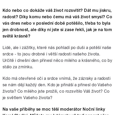
Kdo nebo co dokáže váš život rozsvítit? Dát mu jiskru,
radost? Díky komu nebo čemu má váš život smysl? Co
vás dnes nebo v poslední době potěšilo, třeba to byla
jen drobnost, ale díky ní jste si zase řekli, jak je na tom
světě krásně?
Lidé, ale i zážitky, které nás pohladí po duši a potěší naše
srdce - to jsou drobné i větší radosti našeho života.
Určitě i dnešní den přinesl něco milého a krásného, co by
stálo za zmínku.
Kdo má otevřené oči a srdce vnímá, že zázraky a radosti
se nám dějí každý den. Kdo je přináší a přinesl do Vašeho
života? Co milého jste prožili, co rozsvítilo Váš život? Co
je světlem Vašeho života?
Na vaše příběhy se moc těší moderátor Noční linky