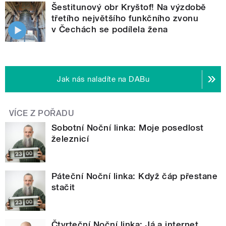
Šestitunový obr Kryštof! Na výzdobě
třetího největšího funkčního zvonu
v Čechách se podílela žena
Jak nás naladíte na DABu
VÍCE Z POŘADU
Sobotní Noční linka: Moje posedlost
železnicí
Páteční Noční linka: Když čáp přestane
stačit
Čtvrteční Noční linka: Já a internet