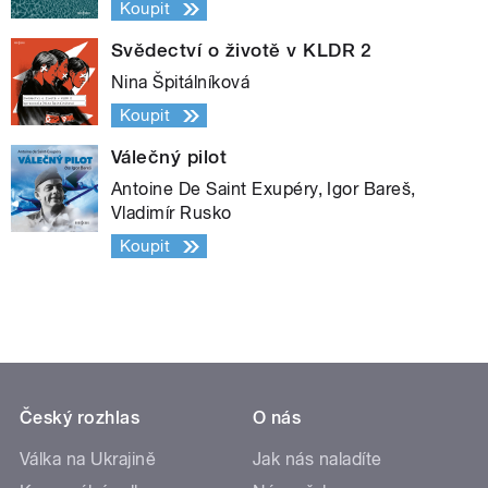
Koupit
Svědectví o životě v KLDR 2
Nina Špitálníková
Koupit
Válečný pilot
Antoine De Saint Exupéry, Igor Bareš,
Vladimír Rusko
Koupit
Český rozhlas
O nás
Válka na Ukrajině
Jak nás naladíte