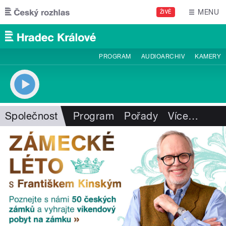
Přejít k hlavnímu obsahu
MENU
ŽIVĚ
PROGRAM
AUDIOARCHIV
KAMERY
Společnost
Program
Pořady
Více
…