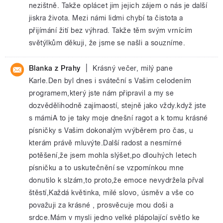
nezištně. Takže oplácet jim jejich zájem o nás je další
jiskra života. Mezi námi lidmi chybí ta čistota a
přijímání žití bez výhrad. Takže těm svým vrnícím
světýlkům děkuji, že jsme se našli a souzníme.
|
Blanka z Prahy
Krásný večer, milý pane
Karle.Den byl dnes i sváteční s Vašim celodením
programem,který jste nám připravil a my se
dozvědělihodně zajímaostí, stejně jako vždy.když jste
s mámiA to je taky moje dnešní ragot a k tomu krásné
písničky s Vašim dokonalým vvýběrem pro čas, u
kterám právě mluvýte.Další radost a nesmírné
potěšení,že jsem mohla slýšet,po dlouhých letech
písničku a to uskutečnění se vzpomínkou mne
donutilo k slzám,to proto,že emoce nevydržela přval
štěstí,Každá květinka, milé slovo, úsměv a vše co
považuji za krásné , prosvěcuje mou doši a
srdce.Mám v mysli jedno velké plápolající světlo ke