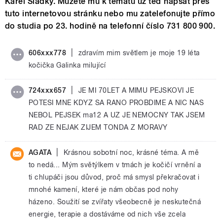
Karel Sladký. Můžete mu k tématu už teď napsat přes
tuto internetovou stránku nebo mu zatelefonujte přímo
do studia po 23. hodině na telefonní číslo 731 800 900.
|
606xxx778
zdravím mim světlem je moje 19 léta
kočička Galinka milující
|
724xxx657
JE MI 70LET A MIMU PEJSKOVI JE
POTESI MNE KDYZ SA RANO PROBDIME A NIC NAS
NEBOL PEJSEK ma12 A UZ JE NEMOCNY TAK JSEM
RAD ZE NEJAK ZIJEM TONDA Z MORAVY
|
AGATA
Krásnou sobotní noc, krásné téma. A mě
to nedá... Mým světýlkem v tmách je kočičí vrnění a
ti chlupáči jsou důvod, proč má smysl překračovat i
mnohé kamení, které je nám občas pod nohy
házeno. Soužití se zvířaty všeobecně je neskutečná
energie, terapie a dostáváme od nich vše zcela