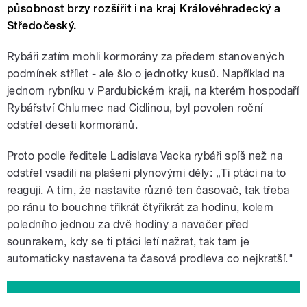
působnost brzy rozšířit i na kraj Královéhradecký a
Středočeský.
Rybáři zatím mohli kormorány za předem stanovených
podmínek střílet - ale šlo o jednotky kusů. Například na
jednom rybníku v Pardubickém kraji, na kterém hospodaří
Rybářství Chlumec nad Cidlinou, byl povolen roční
odstřel deseti kormoránů.
Proto podle ředitele Ladislava Vacka rybáři spíš než na
odstřel vsadili na plašení plynovými děly: „Ti ptáci na to
reagují. A tím, že nastavíte různě ten časovač, tak třeba
po ránu to bouchne třikrát čtyřikrát za hodinu, kolem
poledního jednou za dvě hodiny a navečer před
sounrakem, kdy se ti ptáci letí nažrat, tak tam je
automaticky nastavena ta časová prodleva co nejkratší."