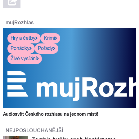
mujRozhlas
Hry a četby
Krimi
Pohádky
Pořady
Živé vysílání
Audiosvět Českého rozhlasu na jednom místě
NEJPOSLOUCHANĚJŠÍ