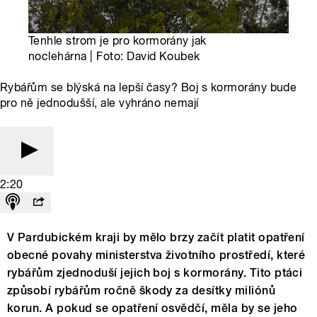
Tenhle strom je pro kormorány jak
noclehárna | Foto: David Koubek
Rybářům se blýská na lepší časy? Boj s kormorány bude
pro ně jednodušší, ale vyhráno nemají
2:20
V Pardubickém kraji by mělo brzy začít platit opatření
obecné povahy ministerstva životního prostředí, které
rybářům zjednoduší jejich boj s kormorány. Tito ptáci
způsobí rybářům ročně škody za desítky miliónů
korun. A pokud se opatření osvědčí, měla by se jeho