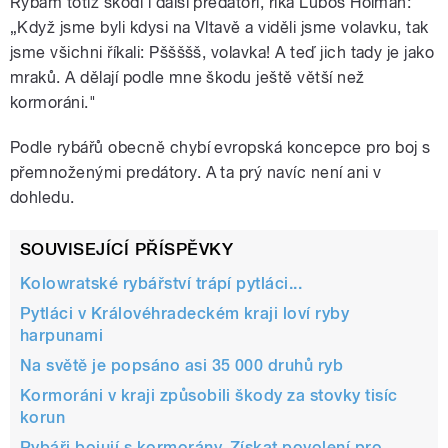
Rybám totiž škodí i další predátoři, říká Luboš Holman:
„Když jsme byli kdysi na Vltavě a viděli jsme volavku, tak
jsme všichni říkali: Pššššš, volavka! A teď jich tady je jako
mraků. A dělají podle mne škodu ještě větší než
kormoráni."
Podle rybářů obecně chybí evropská koncepce pro boj s
přemnoženými predátory. A ta prý navíc není ani v
dohledu.
SOUVISEJÍCÍ PŘÍSPĚVKY
Kolowratské rybářství trápí pytláci...
Pytláci v Královéhradeckém kraji loví ryby
harpunami
Na světě je popsáno asi 35 000 druhů ryb
Kormoráni v kraji způsobili škody za stovky tisíc
korun
Rybáři bojují s kormorány. Získat povolení pro