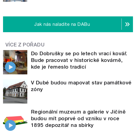
Jak nás naladíte na DABu
VÍCE Z POŘADU
Do Dobrušky se po letech vrací kovář.
Bude pracovat v historické kovárně,
kde je řemeslo tradicí
V Dubé budou mapovat stav památkové
zóny
Regionální muzeum a galerie v Jičíně
budou mít poprvé od vzniku v roce
1895 depozitář na sbírky