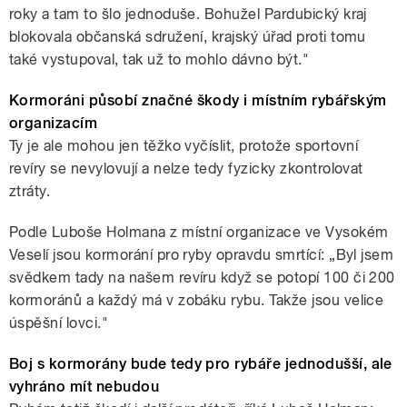
roky a tam to šlo jednoduše. Bohužel Pardubický kraj
blokovala občanská sdružení, krajský úřad proti tomu
také vystupoval, tak už to mohlo dávno být."
Kormoráni působí značné škody i místním rybářským
organizacím
Ty je ale mohou jen těžko vyčíslit, protože sportovní
revíry se nevylovují a nelze tedy fyzicky zkontrolovat
ztráty.
Podle Luboše Holmana z místní organizace ve Vysokém
Veselí jsou kormorání pro ryby opravdu smrtící: „Byl jsem
svědkem tady na našem revíru když se potopí 100 či 200
kormoránů a každý má v zobáku rybu. Takže jsou velice
úspěšní lovci."
Boj s kormorány bude tedy pro rybáře jednodušší, ale
vyhráno mít nebudou