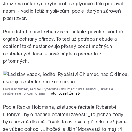
Jenže na některých rybnících se plynové dělo používat
nesmí - vadilo totiž myslivcům, podle kterých zároveň
plaší i zvěř.
Pro odstřel museli rybáři získat několik povolení včetně
orgánů ochrany přírody. To teď už potřeba nebude a
opatření také nestanovuje přesný počet možných
odstřelených kusů - nově půjde o procenta z
přítomných.
Ladislav Vacek, ředitel Rybářství Chlumec nad Cidlinou, ukazuje
sestřeleného kormorána
|
foto: Josef Ženatý
Podle Radka Holcmana, zástupce ředitele Rybářství
Litomyšl, bylo načase opatření zavést: „To jednání tedy
bylo hrozně dlouhé. Trvalo to asi dva a půl roku než jsme
se vůbec dohodli. Jihočeši a Jižní Morava už to mají tři