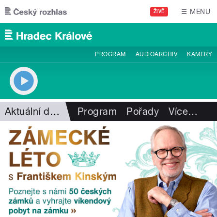
Přejít k hlavnímu obsahu
MENU
ŽIVĚ
PROGRAM
AUDIOARCHIV
KAMERY
Aktuální dění
Program
Pořady
Více
…