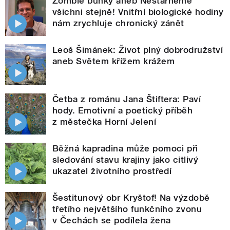
Zombie buňky aneb Nestárneme
všichni stejně! Vnitřní biologické hodiny
nám zrychluje chronický zánět
Leoš Šimánek: Život plný dobrodružství
aneb Světem křížem krážem
Četba z románu Jana Štiftera: Paví
hody. Emotivní a poetický příběh
z městečka Horní Jelení
Běžná kapradina může pomoci při
sledování stavu krajiny jako citlivý
ukazatel životního prostředí
Šestitunový obr Kryštof! Na výzdobě
třetího největšího funkčního zvonu
v Čechách se podílela žena