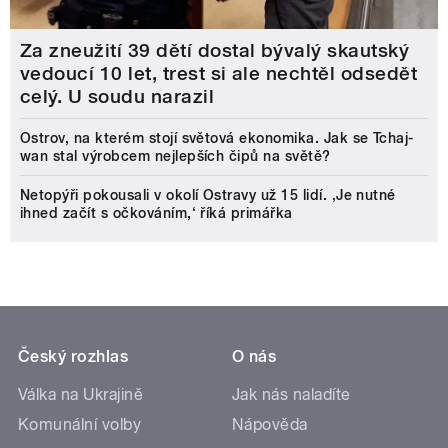
Za zneužití 39 dětí dostal bývalý skautský
vedoucí 10 let, trest si ale nechtěl odsedět
celý. U soudu narazil
Ostrov, na kterém stojí světová ekonomika. Jak se Tchaj-
wan stal výrobcem nejlepších čipů na světě?
Netopýři pokousali v okolí Ostravy už 15 lidí. ‚Je nutné
ihned začít s očkováním,‘ říká primářka
Český rozhlas
O nás
Válka na Ukrajině
Jak nás naladíte
Komunální volby
Nápověda