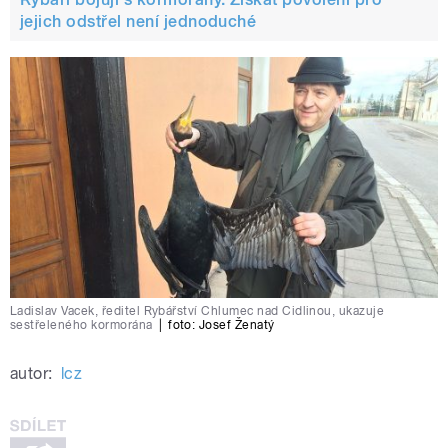
jejich odstřel není jednoduché
Ladislav Vacek, ředitel Rybářství Chlumec nad Cidlinou, ukazuje
sestřeleného kormorána
|
foto: Josef Ženatý
autor:
lcz