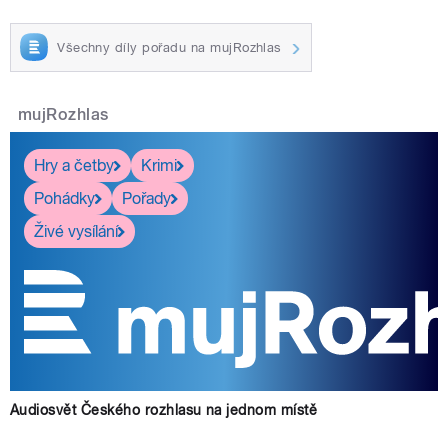
Všechny díly pořadu na mujRozhlas
mujRozhlas
Hry a četby
Krimi
Pohádky
Pořady
Živé vysílání
Audiosvět Českého rozhlasu na jednom místě