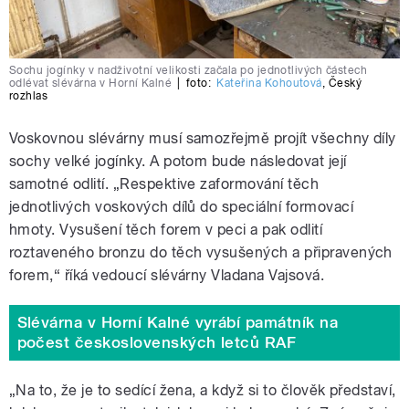
Sochu jogínky v nadživotní velikosti začala po jednotlivých částech
odlévat slévárna v Horní Kalné
|
foto:
Kateřina Kohoutová
,
Český
rozhlas
Voskovnou slévárny musí samozřejmě projít všechny díly
sochy velké jogínky. A potom bude následovat její
samotné odlití. „Respektive zaformování těch
jednotlivých voskových dílů do speciální formovací
hmoty. Vysušení těch forem v peci a pak odlití
roztaveného bronzu do těch vysušených a připravených
forem,
“
říká vedoucí slévárny Vladana Vajsová.
Slévárna v Horní Kalné vyrábí památník na
počest československých letců RAF
„Na to, že je to sedící žena, a když si to člověk představí,