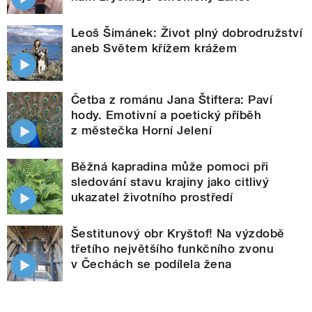
Leoš Šimánek: Život plný dobrodružství
aneb Světem křížem krážem
Četba z románu Jana Štiftera: Paví
hody. Emotivní a poetický příběh
z městečka Horní Jelení
Běžná kapradina může pomoci při
sledování stavu krajiny jako citlivý
ukazatel životního prostředí
Šestitunový obr Kryštof! Na výzdobě
třetího největšího funkčního zvonu
v Čechách se podílela žena