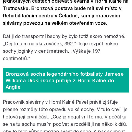
jednotlivých částech odlévat slévárna v Horní Kalné na
Trutnovsku. Bronzová postava bude mít své místo v
Rehabilitačním centru v Čeladné, kam ji pracovníci
slévárny povezou na velkém otevřeném voze.
Dát ji do transportní bedny by bylo totiž skoro nemožné.
„Dej to tam na ukazováček, 392.“ To je rozpětí rukou
sochy jogínky v centimetrech. „Výška je 197
centimetrů.“
Bronzová socha legendárního fotbalisty Jamese
Williama Dickinsona putuje z Horní Kalné do
Anglie
Pracovník slévárny v Horní Kalné Pavel právě zjišťuje
přesné rozměry této opravdu velké sochy. V tuto chvíli je
hotová její první část. „Což je negativní forma. V počátku
se na tu sochu musím podívat a rozdělit ji na několik dílů.
Aby to bylo vůbec možné svařit do sebe. A pak sejmout