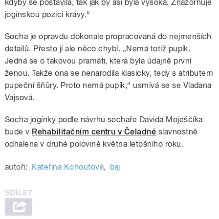
kdyby se postavila, tak jak by asi byla vysoká. Znázorňuje
jogínskou pozici krávy.
“
Socha je opravdu dokonale propracovaná do nejmenších
detailů. Přesto jí ale něco chybí. „Nemá totiž pupík.
Jedná se o takovou pramáti, která byla údajně první
ženou. Takže ona se nenarodila klasicky, tedy s atributem
pupeční šňůry. Proto nemá pupík,
“
usmívá se se Vladana
Vajsová.
Socha jogínky podle návrhu sochaře Davida Moješčíka
bude v
Rehabilitačním centru v Čeladné
slavnostně
odhalena v druhé polovině května letošního roku.
autoři:
Kateřina Kohoutová
,
baj