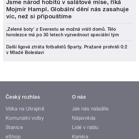
Jsme národ hobitů v salátové míse, říká
Mojmír Hampl. Globální dění nás zasahuje
víc, než si připouštíme
‚Zelené boty‘ z Everestu se možná vrátí domů. Tělo
horolezce má po 30 letech vyzvednout speciální tým
Další ligová ztráta fotbalistů Sparty. Pražané prohráli 0:2
v Mladé Boleslavi
Český rozhlas
O nás
Válka na Ukrajině
Jak nás naladíte
Komunální volby
Nápověda
Stanice
Lidé v rádiu
eShop
Kariéra