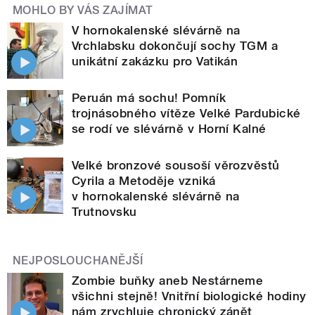
MOHLO BY VÁS ZAJÍMAT
V hornokalenské slévárně na
Vrchlabsku dokončují sochy TGM a
unikátní zakázku pro Vatikán
Peruán má sochu! Pomník
trojnásobného vítěze Velké Pardubické
se rodí ve slévárně v Horní Kalné
Velké bronzové sousoší věrozvěstů
Cyrila a Metoděje vzniká
v hornokalenské slévárně na
Trutnovsku
NEJPOSLOUCHANĚJŠÍ
Zombie buňky aneb Nestárneme
všichni stejně! Vnitřní biologické hodiny
nám zrychluje chronický zánět