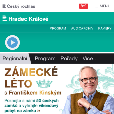
Přejít k hlavnímu obsahu
MENU
ŽIVĚ
PROGRAM
AUDIOARCHIV
KAMERY
Regionální
Program
Pořady
Více
…