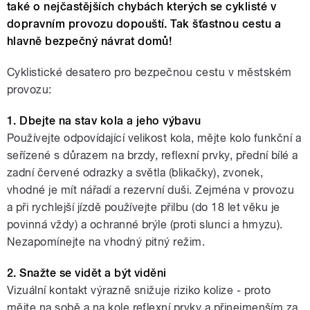
také o nejčastějších chybách kterých se cyklisté v
dopravním provozu dopouští. Tak šťastnou cestu a
hlavně bezpečný návrat domů!
Cyklistické desatero pro bezpečnou cestu v městském
provozu:
1. Dbejte na stav kola a jeho výbavu
Používejte odpovídající velikost kola, mějte kolo funkční a
seřízené s důrazem na brzdy, reflexní prvky, přední bílé a
zadní červené odrazky a světla (blikačky), zvonek,
vhodné je mít nářadí a rezervní duši. Zejména v provozu
a při rychlejší jízdě používejte přilbu (do 18 let věku je
povinná vždy) a ochranné brýle (proti slunci a hmyzu).
Nezapomínejte na vhodný pitný režim.
2. Snažte se vidět a být viděni
Vizuální kontakt výrazně snižuje riziko kolize - proto
mějte na sobě a na kole reflexní prvky a přinejmenším za