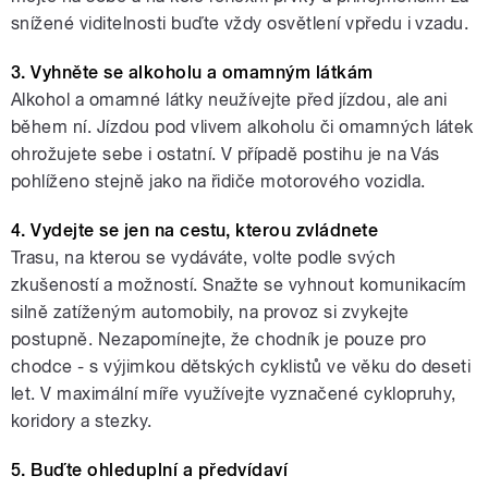
snížené viditelnosti buďte vždy osvětlení vpředu i vzadu.
3. Vyhněte se alkoholu a omamným látkám
Alkohol a omamné látky neužívejte před jízdou, ale ani
během ní. Jízdou pod vlivem alkoholu či omamných látek
ohrožujete sebe i ostatní. V případě postihu je na Vás
pohlíženo stejně jako na řidiče motorového vozidla.
4. Vydejte se jen na cestu, kterou zvládnete
Trasu, na kterou se vydáváte, volte podle svých
zkušeností a možností. Snažte se vyhnout komunikacím
silně zatíženým automobily, na provoz si zvykejte
postupně. Nezapomínejte, že chodník je pouze pro
chodce - s výjimkou dětských cyklistů ve věku do deseti
let. V maximální míře využívejte vyznačené cyklopruhy,
koridory a stezky.
5. Buďte ohleduplní a předvídaví