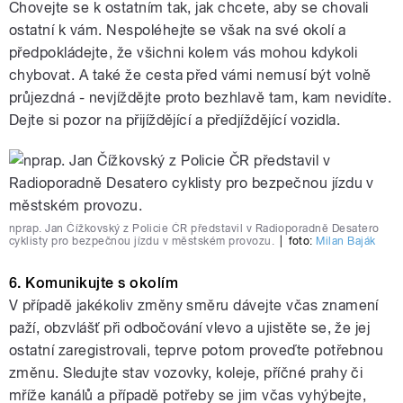
Chovejte se k ostatním tak, jak chcete, aby se chovali
ostatní k vám. Nespoléhejte se však na své okolí a
předpokládejte, že všichni kolem vás mohou kdykoli
chybovat. A také že cesta před vámi nemusí být volně
průjezdná - nevjíždějte proto bezhlavě tam, kam nevidíte.
Dejte si pozor na přijíždějící a předjíždějící vozidla.
nprap. Jan Čížkovský z Policie ČR představil v Radioporadně Desatero
cyklisty pro bezpečnou jízdu v městském provozu.
|
foto:
Milan Baják
6. Komunikujte s okolím
V případě jakékoliv změny směru dávejte včas znamení
paží, obzvlášť při odbočování vlevo a ujistěte se, že jej
ostatní zaregistrovali, teprve potom proveďte potřebnou
změnu. Sledujte stav vozovky, koleje, příčné prahy či
mříže kanálů a případě potřeby se jim včas vyhýbejte,