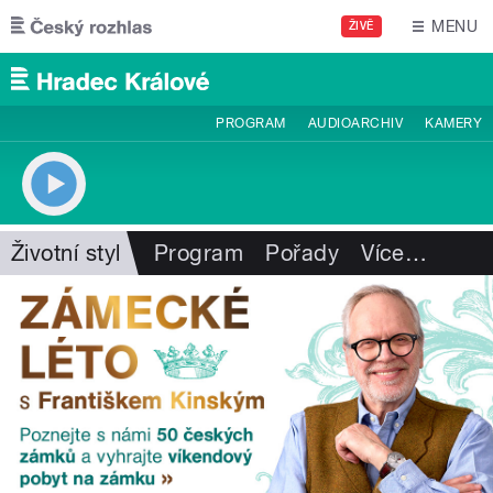
Přejít k hlavnímu obsahu
MENU
ŽIVĚ
PROGRAM
AUDIOARCHIV
KAMERY
Životní styl
Program
Pořady
Více
…