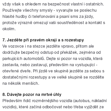
vždy však s ohledem na bezpečnost vlastní i ostatních.
Používejte všechny smysly - vyvarujte se poslechu
hlasité hudby či telefonování a psaní sms za jízdy,
protože výrazně omezují vaši soustředěnost a kontakt s
okolím.
7. Jezděte při pravém okraji a s rozestupy
Ve vozovce i na stezce jezděte vpravo, přitom ale
dodržujte bezpečný odstup od překážek, zejména od
parkujících automobilů. Dejte si pozor na vozidla, která
zastavila, nebo zastavují, především na vystupující -
otevřené dveře. Při jízdě ve skupině jezděte za sebou s
dostatečnými rozestupy a ve velké skupině se rozdělte
na několik menších.
8. Dávejte pozor na mrtvé úhly
Především řidič rozměrnějšího vozidla (autobus, nákladní
vozidlo), které začíná odbočovat nebo třeba vyjíždět ze