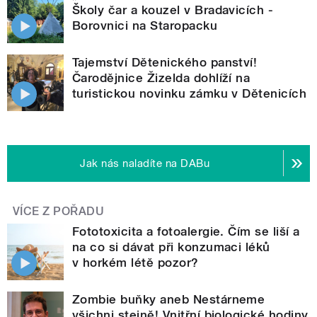
Školy čar a kouzel v Bradavicích -
Borovnici na Staropacku
Tajemství Dětenického panství!
Čarodějnice Žizelda dohlíží na
turistickou novinku zámku v Dětenicích
Jak nás naladíte na DABu
VÍCE Z POŘADU
Fototoxicita a fotoalergie. Čím se liší a
na co si dávat při konzumaci léků
v horkém létě pozor?
Zombie buňky aneb Nestárneme
všichni stejně! Vnitřní biologické hodiny