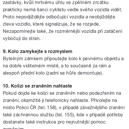
zastávky, kvůli mrtvému úhlu ve zpětném zrcátku
prakticky nemá šanci cyklistu vedle svého vozidla vidět.
Proto nepodjíždějte odbočující vozidla a neobjíždějte
zleva vozidlo, které signalizuje, že se rozjede.
Nezapomínejte také, že rozměrnější vozidla při zatáčení
vybočují do stran.
9. Kolo zamykejte s rozmyslem
Bytelným zámkem připoutejte kolo k pevnému objektu a
na dobře viditelném místě, a to současně za rám a
alespoň přední kolo (zadní se hůře demontuje).
10. Kolizi se zraněním nahlaste
Pokud dojde ke kolizi se zraněním nebo podezřením na
zranění, okamžitě ji telefonicky nahlaste. Přivolejte na
místo Policii ČR (tel. 158), v případě závažnějšího zranění
také záchrannou službu (tel. 155), kde v případě potřeby
dostanete také instrukce pro nejnutnější pomoc