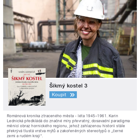
Šikmý kostel 3
Koupit
Románová kronika ztraceného města - léta 1945–1961. Karin
Lednická předkládá do značné míry převratný, dosavadní paradigma
měnící obraz hornického regionu, jehož zahlazenou historii stále
překrývá tlustá vrstva mýtů a zakořeněných stereotypů o „černé
zemi a rudém kraji“.