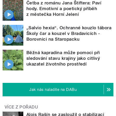
Četba z románu Jana Štiftera: Paví
hody. Emotivní a poetický příběh
z městečka Horní Jelení
„Salvio hexia“. Ochranné kouzlo tábora
Školy čar a kouzel v Bradavicích -
Borovnici na Staropacku
Běžná kapradina může pomoci při
sledování stavu krajiny jako citlivý
ukazatel životního prostředí
Jak nás naladíte na DABu
VÍCE Z POŘADU
Alois Rašín se zasloužil o stabilizaci