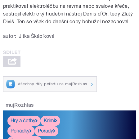
praktikovat elektroléčbu na revma nebo svalové křeče,
sestrojil elektrický hudební nástroj Denis d´Or, tedy Zlatý
Diviš. Ten se však do dnešní doby bohužel nezachoval.
autor:
Jitka Škápíková
Všechny díly pořadu na mujRozhlas
mujRozhlas
Hry a četby
Krimi
Pohádky
Pořady