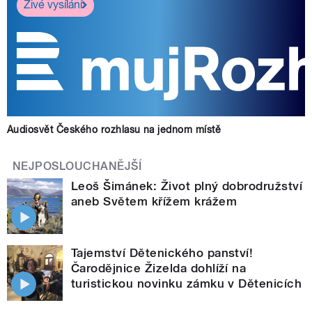
Živé vysílání
Audiosvět Českého rozhlasu na jednom místě
NEJPOSLOUCHANĚJŠÍ
Leoš Šimánek: Život plný dobrodružství
aneb Světem křížem krážem
Tajemství Dětenického panství!
Čarodějnice Žizelda dohlíží na
turistickou novinku zámku v Dětenicích