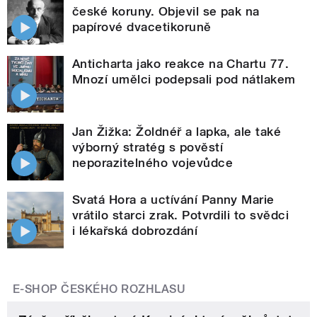
české koruny. Objevil se pak na
papírové dvacetikoruně
Anticharta jako reakce na Chartu 77.
Mnozí umělci podepsali pod nátlakem
Jan Žižka: Žoldnéř a lapka, ale také
výborný stratég s pověstí
neporazitelného vojevůdce
Svatá Hora a uctívání Panny Marie
vrátilo starci zrak. Potvrdili to svědci
i lékařská dobrozdání
E-SHOP ČESKÉHO ROZHLASU