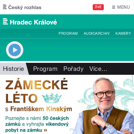
Přejít k hlavnímu obsahu
MENU
ŽIVĚ
PROGRAM
AUDIOARCHIV
KAMERY
Historie
Program
Pořady
Více
…