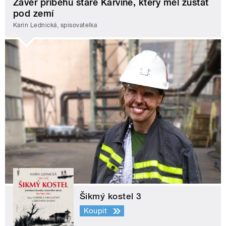
Závěr příběhu staré Karviné, který měl zůstat
pod zemí
Karin Lednická, spisovatelka
Šikmý kostel 3
Koupit