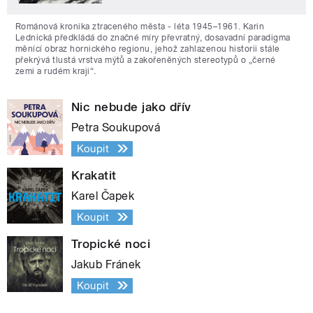
Románová kronika ztraceného města - léta 1945–1961. Karin
Lednická předkládá do značné míry převratný, dosavadní paradigma
měnící obraz hornického regionu, jehož zahlazenou historii stále
překrývá tlustá vrstva mýtů a zakořeněných stereotypů o „černé
zemi a rudém kraji“.
Nic nebude jako dřív
Petra Soukupová
Koupit
Krakatit
Karel Čapek
Koupit
Tropické noci
Jakub Fránek
Koupit