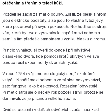
otáčením a třením o telecí kůži.
Později se začal zajímat o bouřky. Zjistil, že blesk a hrom
jsou elektrické podstaty, a že jsou to vlastně tytéž jevy,
které pozoroval při svých pokusech. Rozhodl se sestrojit
věc, která by trvale vyrovnávala napětí mezi nebem a
zemí, a tím předešla samotnému vzniku blesku a hromu.
Princip vynálezu si ověřil dokonce i při návštěvě
císařského dvora, kde pomocí hrotů ukrytých ve své
paruce rušil experimenty dvorních fyziků.
V roce 1754 svůj „meteorologický stroj“ skutečně
vztyčil. Napětí mezi nebem a zemí sice nevyrovnával,
zato fungoval jako bleskosvod. Rozezlení obyvatelé
Přímětic stroj ale o necelý rok později strhli, protože se
domnívali, že je příčinou velkého sucha.
Diviš se uplatnil i v dalších odvětvích: začal například