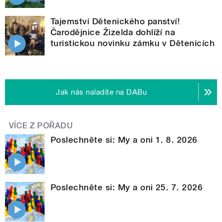
Tajemství Dětenického panství!
Čarodějnice Žizelda dohlíží na
turistickou novinku zámku v Dětenicích
Jak nás naladíte na DABu
VÍCE Z POŘADU
Poslechněte si: My a oni 1. 8. 2026
Poslechněte si: My a oni 25. 7. 2026