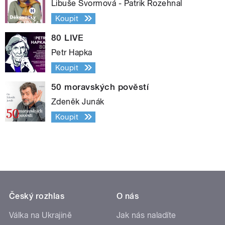
Libuše Švormová - Patrik Rozehnal
Koupit
80 LIVE
Petr Hapka
Koupit
50 moravských pověstí
Zdeněk Junák
Koupit
Český rozhlas
O nás
Válka na Ukrajině
Jak nás naladíte