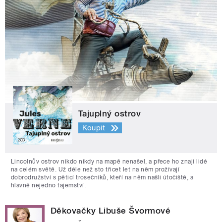
Tajuplný ostrov
Koupit
Lincolnův ostrov nikdo nikdy na mapě nenašel, a přece ho znají lidé
na celém světě. Už déle než sto třicet let na něm prožívají
dobrodružství s pěticí trosečníků, kteří na něm našli útočiště, a
hlavně nejedno tajemství.
Děkovačky Libuše Švormové