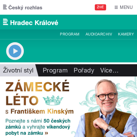
Přejít k hlavnímu obsahu
MENU
ŽIVĚ
PROGRAM
AUDIOARCHIV
KAMERY
Životní styl
Program
Pořady
Více
…