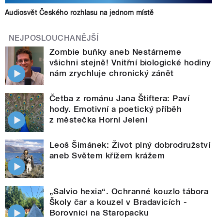
Audiosvět Českého rozhlasu na jednom místě
NEJPOSLOUCHANĚJŠÍ
Zombie buňky aneb Nestárneme
všichni stejně! Vnitřní biologické hodiny
nám zrychluje chronický zánět
Četba z románu Jana Štiftera: Paví
hody. Emotivní a poetický příběh
z městečka Horní Jelení
Leoš Šimánek: Život plný dobrodružství
aneb Světem křížem krážem
„Salvio hexia“. Ochranné kouzlo tábora
Školy čar a kouzel v Bradavicích -
Borovnici na Staropacku