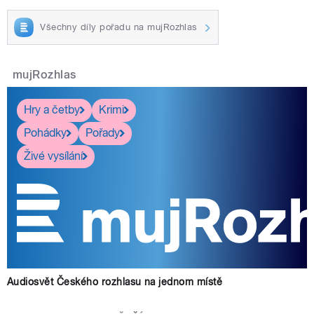
Všechny díly pořadu na mujRozhlas
mujRozhlas
Hry a četby
Krimi
Pohádky
Pořady
Živé vysílání
Audiosvět Českého rozhlasu na jednom místě