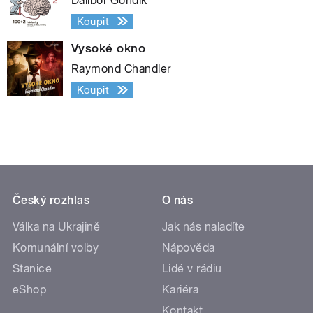
Dalibor Gondík
Koupit
Vysoké okno
Raymond Chandler
Koupit
Český rozhlas
O nás
Válka na Ukrajině
Jak nás naladíte
Komunální volby
Nápověda
Stanice
Lidé v rádiu
eShop
Kariéra
Kontakt