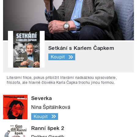
Setkání s Karlem Čapkem
Koupit
Literární fikce, pokus přiblížit literární nadsázkou spisovatele,
filozofa, ale hlavně člověka Karla Čapka trochu jinou formou.
Severka
Nina Špitálníková
Koupit
Ranní špek 2