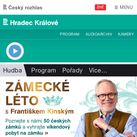
Přejít k hlavnímu obsahu
MENU
ŽIVĚ
PROGRAM
AUDIOARCHIV
KAMERY
Hudba
Program
Pořady
Více
…