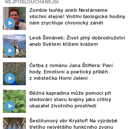
NEJPOSLOUCHANĚJŠÍ
Zombie buňky aneb Nestárneme
všichni stejně! Vnitřní biologické hodiny
nám zrychluje chronický zánět
Leoš Šimánek: Život plný dobrodružství
aneb Světem křížem krážem
Četba z románu Jana Štiftera: Paví
hody. Emotivní a poetický příběh
z městečka Horní Jelení
Běžná kapradina může pomoci při
sledování stavu krajiny jako citlivý
ukazatel životního prostředí
Šestitunový obr Kryštof! Na výzdobě
třetího největšího funkčního zvonu