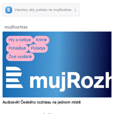
Všechny díly pořadu na mujRozhlas
mujRozhlas
Hry a četby
Krimi
Pohádky
Pořady
Živé vysílání
Audiosvět Českého rozhlasu na jednom místě