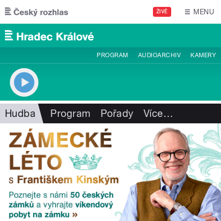
Přejít k hlavnímu obsahu
MENU
ŽIVĚ
PROGRAM
AUDIOARCHIV
KAMERY
Hudba
Program
Pořady
Více
…