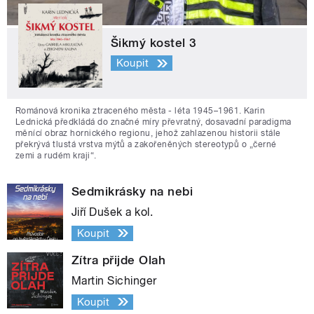
Šikmý kostel 3
Koupit
Románová kronika ztraceného města - léta 1945–1961. Karin
Lednická předkládá do značné míry převratný, dosavadní paradigma
měnící obraz hornického regionu, jehož zahlazenou historii stále
překrývá tlustá vrstva mýtů a zakořeněných stereotypů o „černé
zemi a rudém kraji“.
Sedmikrásky na nebi
Jiří Dušek a kol.
Koupit
Zítra přijde Olah
Martin Sichinger
Koupit