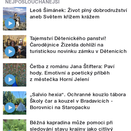
NEJPOSLOUCHANĚJŠÍ
Leoš Šimánek: Život plný dobrodružství
aneb Světem křížem krážem
Tajemství Dětenického panství!
Čarodějnice Žizelda dohlíží na
turistickou novinku zámku v Dětenicích
Četba z románu Jana Štiftera: Paví
hody. Emotivní a poetický příběh
z městečka Horní Jelení
„Salvio hexia“. Ochranné kouzlo tábora
Školy čar a kouzel v Bradavicích -
Borovnici na Staropacku
Běžná kapradina může pomoci při
sledování stavu krajiny jako citlivý