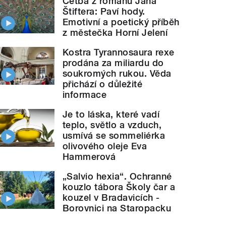
Četba z románu Jana
Štiftera: Paví hody.
Emotivní a poetický příběh
z městečka Horní Jelení
Kostra Tyrannosaura rexe
prodána za miliardu do
soukromých rukou. Věda
přichází o důležité
informace
Je to láska, které vadí
teplo, světlo a vzduch,
usmívá se sommeliérka
olivového oleje Eva
Hammerová
„Salvio hexia“. Ochranné
kouzlo tábora Školy čar a
kouzel v Bradavicích -
Borovnici na Staropacku