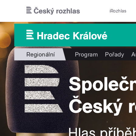
Přejít k hlavnímu obsahu
iRozhlas
Regionální
Program
Pořady
A