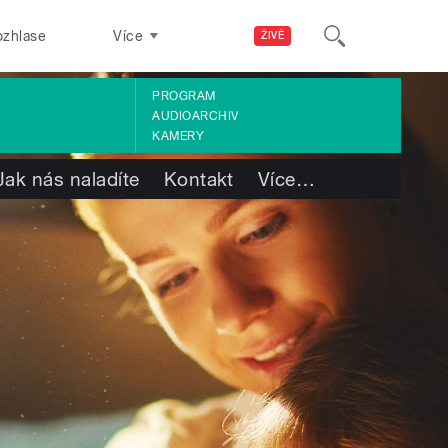
ozhlase
Více
ŽIVĚ
PROGRAM
AUDIOARCHIV
KAMERY
Jak nás naladíte
Kontakt
Více
…