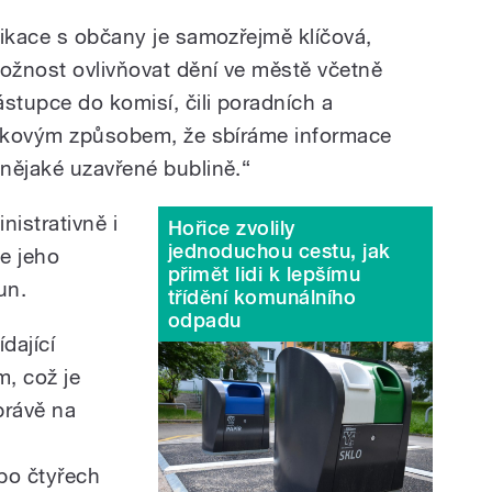
nikace s občany je samozřejmě klíčová,
ožnost ovlivňovat dění ve městě včetně
stupce do komisí, čili poradních a
 takovým způsobem, že sbíráme informace
nějaké uzavřené bublině.
“
nistrativně i
Hořice zvolily
jednoduchou cestu, jak
e jeho
přimět lidi k lepšímu
un.
třídění komunálního
odpadu
dající
, což je
právě na
po čtyřech