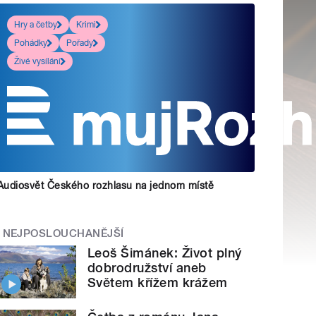
Hry a četby
Krimi
Pohádky
Pořady
Živé vysílání
Audiosvět Českého rozhlasu na jednom místě
NEJPOSLOUCHANĚJŠÍ
Leoš Šimánek: Život plný
dobrodružství aneb
Světem křížem krážem