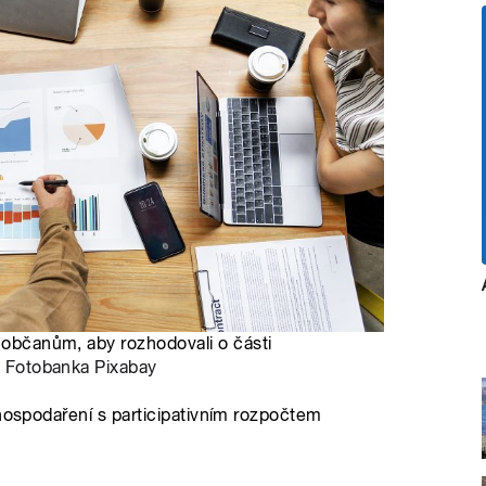
h občanům, aby rozhodovali o části
:
Fotobanka Pixabay
 hospodaření s participativním rozpočtem