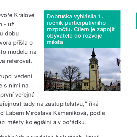
Dvoře Králové
Dobruška vyhlásila 1.
ročník participativního
m - už
rozpočtu. Cílem je zapojit
ou dobu
obyvatele do rozvoje
města
ora přišla o
to modelu na
va referovat.
stupci vedení
 s nimi na
 první veřejná
eřejnost tady na zastupitelstvu,
“
říká
ad Labem Miroslava Kameníková, podle
zi městy kolegiální a v pořádku.