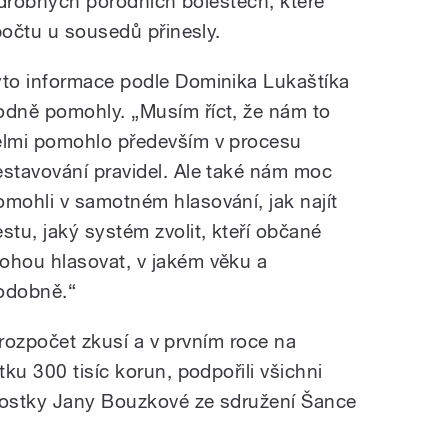
o drobných porodních bolestech, které
počtu u sousedů přinesly.
yto informace podle Dominika Lukaštíka
odně pomohly. „Musím říct, že nám to
elmi pomohlo především v procesu
estavování pravidel. Ale také nám moc
omohli v samotném hlasování, jak najít
estu, jaký systém zvolit, kteří občané
ohou hlasovat, v jakém věku a
odobně.
“
í rozpočet zkusí a v prvním roce na
ku 300 tisíc korun, podpořili všichni
arostky Jany Bouzkové ze sdružení Šance