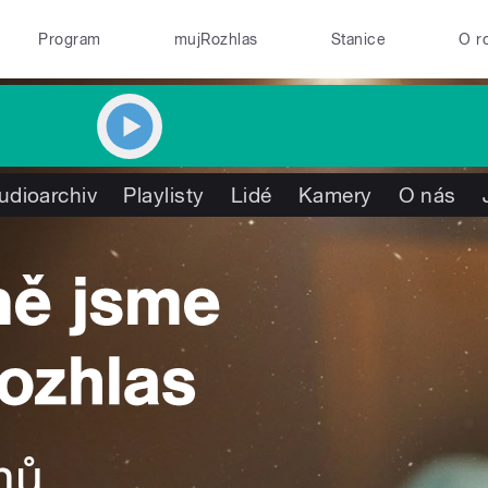
Program
mujRozhlas
Stanice
O r
udioarchiv
Playlisty
Lidé
Kamery
O nás