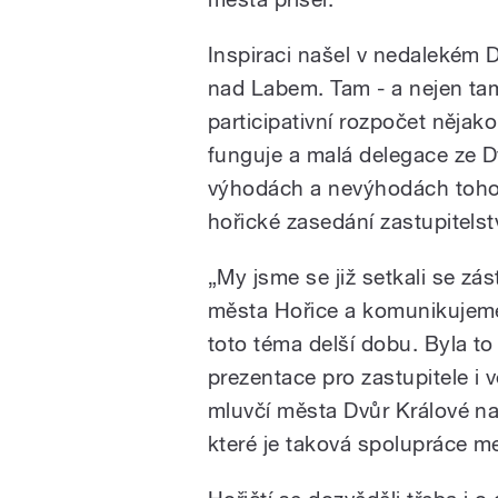
Inspiraci našel v nedalekém 
nad Labem. Tam - a nejen ta
participativní rozpočet nějak
funguje a malá delegace ze Dv
výhodách a nevýhodách toho
hořické zasedání zastupitelst
„My jsme se již setkali se zá
města Hořice a komunikujeme
toto téma delší dobu. Byla to
prezentace pro zastupitele i v
mluvčí města Dvůr Králové n
které je taková spolupráce me