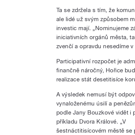
Ta se zdržela s tím, že komu
ale lidé už svým způsobem m
investic mají. „Nominujeme zá
iniciativních orgánů města,
zvenčí a opravdu nesedíme v 
Participativní rozpočet je admi
finančně náročný, Hořice bud
realizace stát desetitisíce kor
A výsledek nemusí být odpoví
vynaloženému úsilí a penězům
podle Jany Bouzkové vidět i 
příkladu Dvora Králové. „V
šestnáctitisícovém městě se 