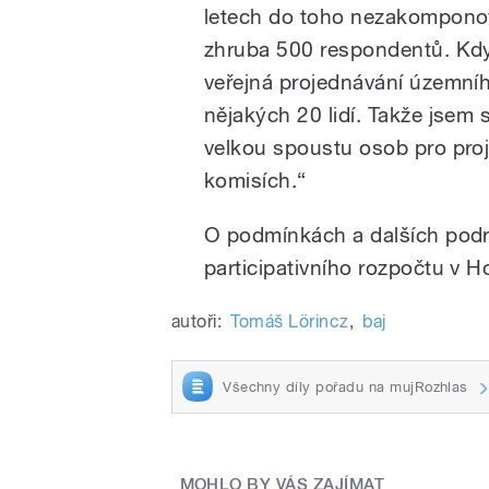
letech do toho nezakomponov
zhruba 500 respondentů. Kdy
veřejná projednávání územního
nějakých 20 lidí. Takže jsem
velkou spoustu osob pro proj
komisích.
“
O podmínkách a dalších pod
participativního rozpočtu v H
autoři:
Tomáš Lörincz
,
baj
Všechny díly pořadu na mujRozhlas
MOHLO BY VÁS ZAJÍMAT