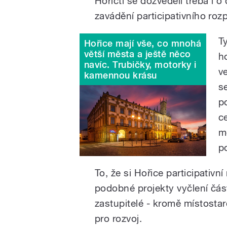
Hořičtí se dozvěděli třeba i 
zavádění participativního roz
T
Hořice mají vše, co mnohá
větší města a ještě něco
h
navíc. Trubičky, motorky i
v
kamennou krásu
s
p
c
m
p
To, že si Hořice participativn
podobné projekty vyčlení část
zastupitelé - kromě místost
pro rozvoj.