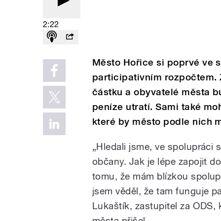
2:22
Město Hořice si poprvé ve s
participativním rozpočtem. 
částku a obyvatelé města b
peníze utratí. Sami také moh
které by město podle nich m
„Hledali jsme, ve spolupráci
občany. Jak je lépe zapojit 
tomu, že mám blízkou spolup
jsem věděl, že tam funguje pa
Lukaštík, zastupitel za ODS,
města přišel.