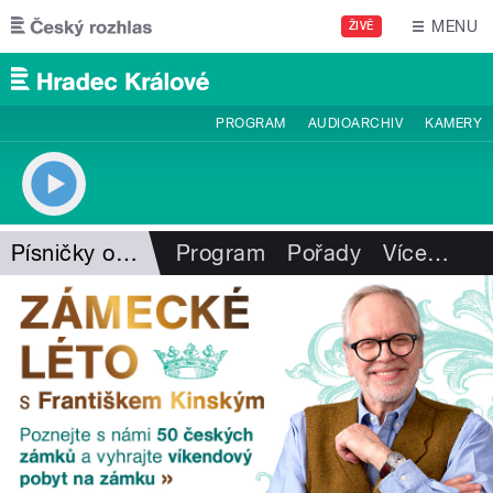
Přejít k hlavnímu obsahu
MENU
ŽIVĚ
PROGRAM
AUDIOARCHIV
KAMERY
Písničky od srdce
Program
Pořady
Více
…