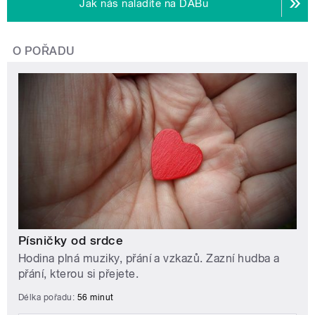
Jak nás naladíte na DABu
O POŘADU
Písničky od srdce
Hodina plná muziky, přání a vzkazů. Zazní hudba a
přání, kterou si přejete.
Délka pořadu:
56 minut