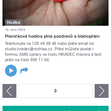
Hudba
10. únor 2024
Písničková hodina plná pozdravů a blahopřání
Telefonujte na 726 46 46 46 nebo pište email na:
studio.hradec@rozhlas.cz. Přání můžete poslat i
formou SMS zprávy ve tvaru HRADEC mezera a text
přání na číslo 900 11 04.
STRÁNKY
3
n
zí