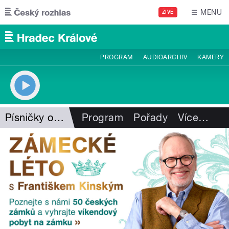
Přejít k hlavnímu obsahu
MENU
ŽIVĚ
PROGRAM
AUDIOARCHIV
KAMERY
Písničky od srdce
Program
Pořady
Více
…