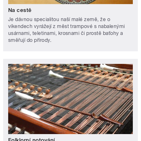
Na cestě
Je dávnou specialitou naší malé země, že o
víkendech vyrážejí z měst trampové s nabalenými
usárnami, teletinami, krosnami či prostě baťohy a
směřují do přírody.
Folklorní notování