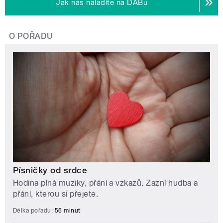
Jak nás naladíte na DABu
O POŘADU
Písničky od srdce
Hodina plná muziky, přání a vzkazů. Zazní hudba a
přání, kterou si přejete.
Délka pořadu:
56 minut