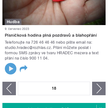
Hudba
9. červenec 2023
Písničková hodina plná pozdravů a blahopřání
Telefonujte na 726 46 46 46 nebo pište email na:
studio.hradec@rozhlas.cz. Přání můžete poslat i
formou SMS zprávy ve tvaru HRADEC mezera a text
přání na číslo 900 11 04.
STRÁNKY
18
n
zí