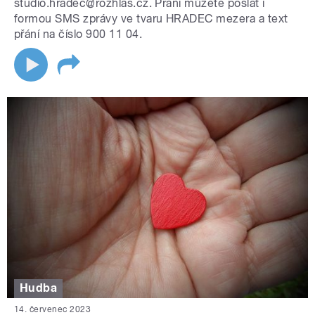
studio.hradec@rozhlas.cz. Přání můžete poslat i
formou SMS zprávy ve tvaru HRADEC mezera a text
přání na číslo 900 11 04.
Hudba
14. červenec 2023