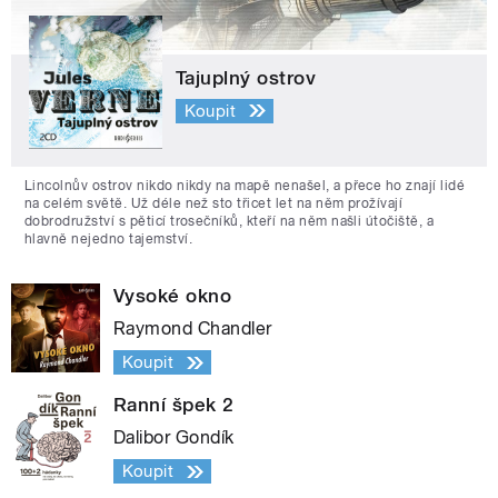
Tajuplný ostrov
Koupit
Lincolnův ostrov nikdo nikdy na mapě nenašel, a přece ho znají lidé
na celém světě. Už déle než sto třicet let na něm prožívají
dobrodružství s pěticí trosečníků, kteří na něm našli útočiště, a
hlavně nejedno tajemství.
Vysoké okno
Raymond Chandler
Koupit
Ranní špek 2
Dalibor Gondík
Koupit