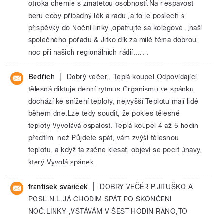
otroka chemie s zmatetou osobností.Na nespavost
beru coby případný lék a radu ,a to je poslech s
příspěvky do Noční linky ,opatrujte sa kolegové ,,naší
společného pořadu & Jitko dík za milé téma dobrou
noc při našich regionálních rádií.......
|
Bedřich
Dobrý večer,, Teplá koupel.Odpovídající
tělesná diktuje denní rytmus Organismu ve spánku
dochází ke snížení teploty, nejvyšší Teplotu mají lidé
během dne.Lze tedy soudit, že pokles tělesné
teploty Vyvolává ospalost. Teplá koupel 4 až 5 hodin
předtím, než Půjdete spát, vám zvýší tělesnou
teplotu, a když ta začne klesat, objeví se pocit únavy,
který Vyvolá spánek.
|
frantisek svaricek
DOBRY VEČÉR P.JITUŠKO A
POSL.N.L.JÁ CHODIM SPÁT PO SKONČENI
NOČ.LINKY ,VSTÁVÁM V ŠEST HODIN RÁNO,TO