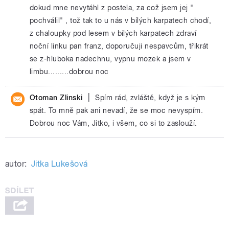
dokud mne nevytáhl z postela, za což jsem jej "
pochválil" , tož tak to u nás v bílých karpatech chodí,
z chaloupky pod lesem v bílých karpatech zdraví
noční linku pan franz, doporučuji nespavcům, třikrát
se z-hluboka nadechnu, vypnu mozek a jsem v
limbu.........dobrou noc
|
Otoman Zlinski
Spím rád, zvláště, když je s kým
spát. To mně pak ani nevadí, že se moc nevyspím.
Dobrou noc Vám, Jitko, i všem, co si to zaslouží.
autor:
Jitka Lukešová