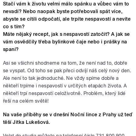
Stačí vám k životu velmi málo spánku a vůbec vám to
nevadí? Nebo naopak byste potřebovali spát více,
abyste se cítili odpočatí, ale trpíte nespavostí a nevíte
co s tím?
Máte nějaký recept, jak s nespavostí zatočit? A jak se
vám osvědčily třeba bylinkové čaje nebo i prášky na
spaní?
Asi se všichni shodneme na tom, že není nad to, dobře
se vyspat. Od toho se pak přeci odvíjí náš celý nový den.
Ale není to tak jednoduché. Ne vždy spíme dobře a
někteří trpíme i nespavostí v určitých etapách života. A
někteří trpí nespavostí celoživotně. Problém, který lidé
řeší na celém světě!
Na vaše příběhy se v dnešní Noční lince z Prahy už teď
těší Jitka Lukešová.
Volat do studia můžete na telefonní číslo 731 800 900