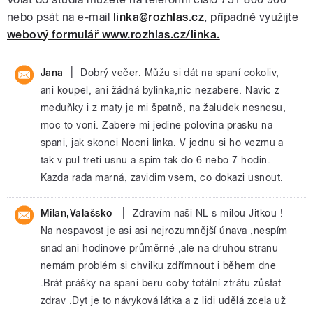
nebo psát na e-mail
linka@rozhlas.cz
, případně využijte
webový formulář www.rozhlas.cz/linka.
|
Jana
Dobrý večer. Můžu si dát na spaní cokoliv,
ani koupel, ani žádná bylinka,nic nezabere. Navic z
meduňky i z maty je mi špatně, na žaludek nesnesu,
moc to voni. Zabere mi jedine polovina prasku na
spani, jak skonci Nocni linka. V jednu si ho vezmu a
tak v pul treti usnu a spim tak do 6 nebo 7 hodin.
Kazda rada marná, zavidim vsem, co dokazi usnout.
|
Milan,Valašsko
Zdravím naši NL s milou Jitkou !
Na nespavost je asi asi nejrozumnější únava ,nespím
snad ani hodinove průměrné ,ale na druhou stranu
nemám problém si chvilku zdřímnout i během dne
.Brát prášky na spaní beru coby totální ztrátu zůstat
zdrav .Dyt je to návyková látka a z lidi udělá zcela už