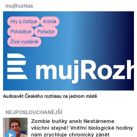
mujRozhlas
Hry a četby
Krimi
Pohádky
Pořady
Živé vysílání
Audiosvět Českého rozhlasu na jednom místě
NEJPOSLOUCHANĚJŠÍ
Zombie buňky aneb Nestárneme
všichni stejně! Vnitřní biologické hodiny
nám zrychluje chronický zánět