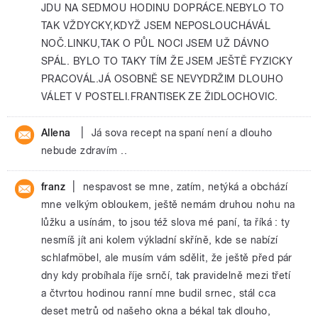
JDU NA SEDMOU HODINU DOPRÁCE.NEBYLO TO
TAK VŽDYCKY,KDYŽ JSEM NEPOSLOUCHÁVÁL
NOČ.LINKU,TAK O PŮL NOCI JSEM UŽ DÁVNO
SPÁL. BYLO TO TAKY TÍM ŽE JSEM JEŠTĚ FYZICKY
PRACOVÁL.JÁ OSOBNĚ SE NEVYDRŽIM DLOUHO
VÁLET V POSTELI.FRANTISEK ZE ŽIDLOCHOVIC.
|
Allena
Já sova recept na spaní není a dlouho
nebude zdravím ..
|
franz
nespavost se mne, zatím, netýká a obchází
mne velkým obloukem, ještě nemám druhou nohu na
lůžku a usínám, to jsou též slova mé paní, ta říká : ty
nesmíš jít ani kolem výkladní skříně, kde se nabízí
schlafmöbel, ale musím vám sdělit, že ještě před pár
dny kdy probíhala říje srnčí, tak pravidelně mezi třetí
a čtvrtou hodinou ranní mne budil srnec, stál cca
deset metrů od našeho okna a békal tak dlouho,