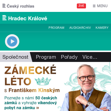
Přejít k hlavnímu obsahu
MENU
ŽIVĚ
PROGRAM
AUDIOARCHIV
KAMERY
Společnost
Program
Pořady
Více
…