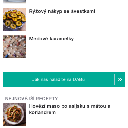
Rýžový nákyp se švestkami
Medové karamelky
Jak nás naladíte na DABu
NEJNOVĚJŠÍ RECEPTY
Hovězí maso po asijsku s mátou a
koriandrem