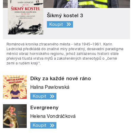
Šikmý kostel 3
Koupit
Románová kronika ztraceného města - léta 1945–1961. Karin
Lednická předkládá do značné míry převratný, dosavadní paradigma
měnící obraz hornického regionu, jehož zahlazenou historii stále
překrývá tlustá vrstva mýtů a zakořeněných stereotypů o „černé
zemi a rudém kraji“.
Díky za každé nové ráno
Halina Pawlowská
Koupit
Evergreeny
Helena Vondráčková
Koupit