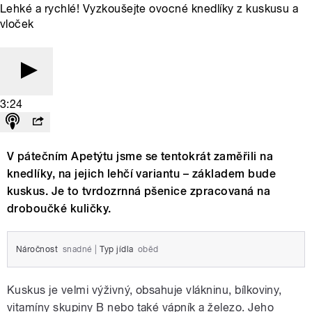
Lehké a rychlé! Vyzkoušejte ovocné knedlíky z kuskusu a
vloček
3:24
V pátečním Apetýtu jsme se tentokrát zaměřili na
knedlíky, na jejich lehčí variantu – základem bude
kuskus. Je to tvrdozrnná pšenice zpracovaná na
droboučké kuličky.
Náročnost
snadné
|
Typ jídla
oběd
Kuskus je velmi výživný, obsahuje vlákninu, bílkoviny,
vitamíny skupiny B nebo také vápník a železo. Jeho