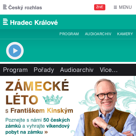
Přejít k hlavnímu obsahu
MENU
ŽIVĚ
PROGRAM
AUDIOARCHIV
KAMERY
Program
Pořady
Audioarchiv
Více
…