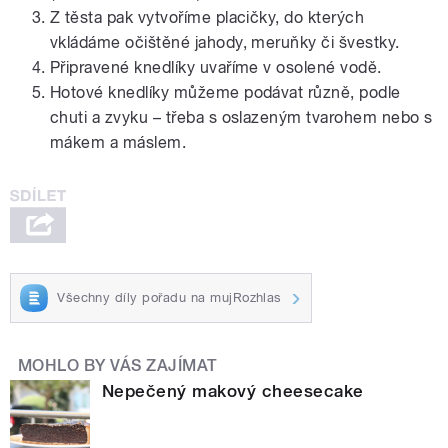
Z těsta pak vytvoříme placičky, do kterých
vkládáme očištěné jahody, meruňky či švestky.
Připravené knedlíky uvaříme v osolené vodě.
Hotové knedlíky můžeme podávat různě, podle
chuti a zvyku – třeba s oslazeným tvarohem nebo s
mákem a máslem.
Všechny díly pořadu na mujRozhlas
MOHLO BY VÁS ZAJÍMAT
Nepečený makový cheesecake