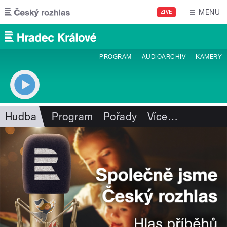
Přejít k hlavnímu obsahu
MENU
ŽIVĚ
PROGRAM
AUDIOARCHIV
KAMERY
Hudba
Program
Pořady
Více
…