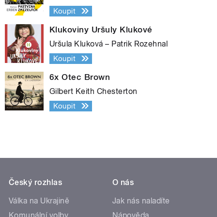
Koupit
Klukoviny Uršuly Klukové
Uršula Kluková – Patrik Rozehnal
Koupit
6x Otec Brown
Gilbert Keith Chesterton
Koupit
Český rozhlas
O nás
Válka na Ukrajině
Jak nás naladíte
Komunální volby
Nápověda