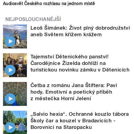
Audiosvět Českého rozhlasu na jednom místě
NEJPOSLOUCHANĚJŠÍ
Leoš Šimánek: Život plný dobrodružství
aneb Světem křížem krážem
Tajemství Dětenického panství!
Čarodějnice Žizelda dohlíží na
turistickou novinku zámku v Dětenicích
Četba z románu Jana Štiftera: Paví
hody. Emotivní a poetický příběh
z městečka Horní Jelení
„Salvio hexia“. Ochranné kouzlo tábora
Školy čar a kouzel v Bradavicích -
Borovnici na Staropacku