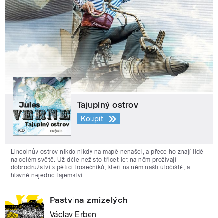
Tajuplný ostrov
Koupit
Lincolnův ostrov nikdo nikdy na mapě nenašel, a přece ho znají lidé
na celém světě. Už déle než sto třicet let na něm prožívají
dobrodružství s pěticí trosečníků, kteří na něm našli útočiště, a
hlavně nejedno tajemství.
Pastvina zmizelých
Václav Erben