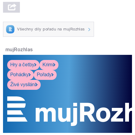
Všechny díly pořadu na mujRozhlas
mujRozhlas
Hry a četby
Krimi
Pohádky
Pořady
Živé vysílání