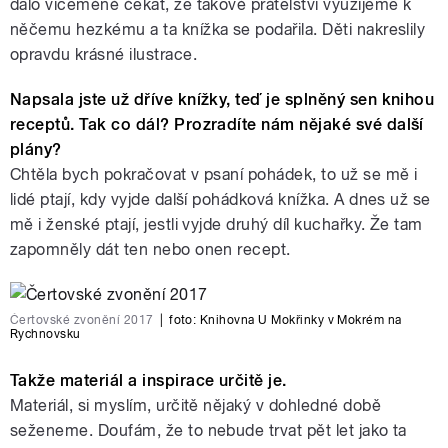
dalo víceméně čekat, že takové přátelství využijeme k
něčemu hezkému a ta knížka se podařila. Děti nakreslily
opravdu krásné ilustrace.
Napsala jste už dříve knížky, teď je splněný sen knihou
receptů. Tak co dál? Prozradíte nám nějaké své další
plány?
Chtěla bych pokračovat v psaní pohádek, to už se mě i
lidé ptají, kdy vyjde další pohádková knížka. A dnes už se
mě i ženské ptají, jestli vyjde druhý díl kuchařky. Že tam
zapomněly dát ten nebo onen recept.
Čertovské zvonění 2017
|
foto:
Knihovna U Mokřinky v Mokrém na
Rychnovsku
Takže materiál a inspirace určitě je.
Materiál, si myslím, určitě nějaký v dohledné době
seženeme. Doufám, že to nebude trvat pět let jako ta