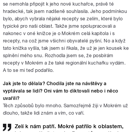
se nemohla připojit k jeho nové kuchařce, právě té
hradecké, tak jsem nadšeně souhlasila. Jeho podmínkou
bylo, abych vybrala nějaké recepty se zelím, které bylo
typické pro naši oblast. Takže jsme spolupracovali a
nakonec v oné knížce je o Mokrém celá kapitola i s
recepty, na což jsme všichni obyvatelé pyšní. No a když
tato knížka vyšla, tak jsem si říkala, že už je jen kousek ke
splnění mého snu. Rozhodla jsem se, že posbírám
recepty v Mokrém a že také regionální kuchařku vydám.
A to se mi teď podařilo.
Jak jste to dělala? Chodila jste na návštěvy a
vyptávala se lidí? Oni vám to diktovali nebo i něco
uvařili?
Těch způsobů bylo mnoho. Samozřejmě žiji v Mokrém už
dlouho, takže lidi znám a vím, co vaří.
Zelí k nám patří. Mokré patřilo k oblastem,