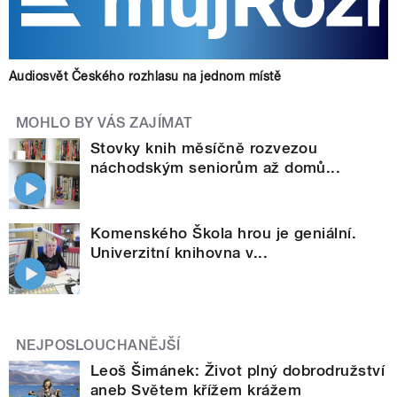
Audiosvět Českého rozhlasu na jednom místě
MOHLO BY VÁS ZAJÍMAT
Stovky knih měsíčně rozvezou
náchodským seniorům až domů...
Komenského Škola hrou je geniální.
Univerzitní knihovna v...
NEJPOSLOUCHANĚJŠÍ
Leoš Šimánek: Život plný dobrodružství
aneb Světem křížem krážem