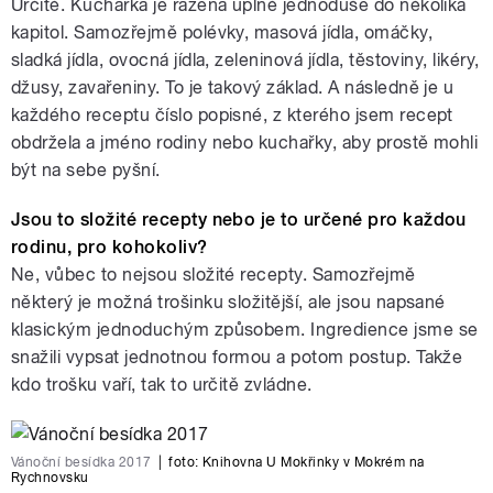
Určitě. Kuchařka je řazena úplně jednoduše do několika
kapitol. Samozřejmě polévky, masová jídla, omáčky,
sladká jídla, ovocná jídla, zeleninová jídla, těstoviny, likéry,
džusy, zavařeniny. To je takový základ. A následně je u
každého receptu číslo popisné, z kterého jsem recept
obdržela a jméno rodiny nebo kuchařky, aby prostě mohli
být na sebe pyšní.
Jsou to složité recepty nebo je to určené pro každou
rodinu, pro kohokoliv?
Ne, vůbec to nejsou složité recepty. Samozřejmě
některý je možná trošinku složitější, ale jsou napsané
klasickým jednoduchým způsobem. Ingredience jsme se
snažili vypsat jednotnou formou a potom postup. Takže
kdo trošku vaří, tak to určitě zvládne.
Vánoční besídka 2017
|
foto:
Knihovna U Mokřinky v Mokrém na
Rychnovsku