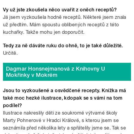
Vy už jste zkoušela něco uvařit z oněch receptů?
Já jsem vyzkoušela hodně receptů. Některé jsem znala
už předtím. Mám spoustu oblíbených receptů z této
kuchařky. Takže mohu jen doporučit.
Tedy za ně dáváte ruku do ohně, to je také důležité.
Určitě.
Dagmar Honsnejmanová z Knihovny U
Mokřinky v Mokrém
Jsou to vyzkoušené a osvědčené recepty. Knížka má
také moc hezké ilustrace, kdopak se s vámi na tom
podílel?
Ilustrace nakreslily děti ze soukromé výtvarné školy
Marty Pohnerové v Hradci Králové, s kterou jsem se
seznámila před několika lety a spřátelily jsme se. Tak se