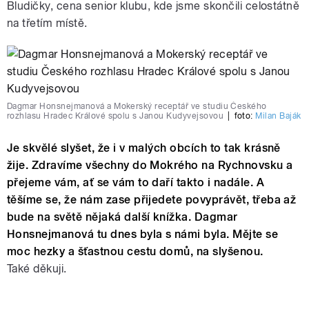
Bludičky, cena senior klubu, kde jsme skončili celostátně
na třetím místě.
Dagmar Honsnejmanová a Mokerský receptář ve studiu Českého
rozhlasu Hradec Králové spolu s Janou Kudyvejsovou
|
foto:
Milan Baják
Je skvělé slyšet, že i v malých obcích to tak krásně
žije. Zdravíme všechny do Mokrého na Rychnovsku a
přejeme vám, ať se vám to daří takto i nadále. A
těšíme se, že nám zase přijedete povyprávět, třeba až
bude na světě nějaká další knížka. Dagmar
Honsnejmanová tu dnes byla s námi byla. Mějte se
moc hezky a šťastnou cestu domů, na slyšenou.
Také děkuji.