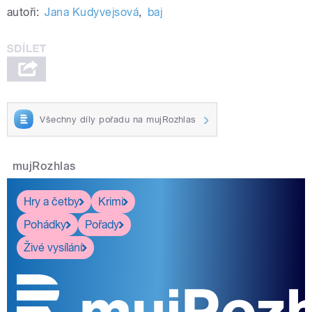
autoři:
Jana Kudyvejsová
,
baj
Všechny díly pořadu na mujRozhlas
mujRozhlas
Hry a četby
Krimi
Pohádky
Pořady
Živé vysílání