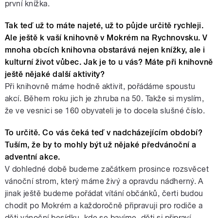
první knížka.
Tak teď už to máte najeté, už to půjde určitě rychleji.
Ale ještě k vaší knihovně v Mokrém na Rychnovsku. V
mnoha obcích knihovna obstarává nejen knížky, ale i
kulturní život vůbec. Jak je to u vás? Máte při knihovně
ještě nějaké další aktivity?
Při knihovně máme hodně aktivit, pořádáme spoustu
akcí. Během roku jich je zhruba na 50. Takže si myslím,
že ve vesnici se 160 obyvateli je to docela slušné číslo.
To určitě. Co vás čeká teď v nadcházejícím období?
Tuším, že by to mohly být už nějaké předvánoční a
adventní akce.
V dohledné době budeme začátkem prosince rozsvěcet
vánoční strom, který máme živý a opravdu nádherný. A
jinak ještě budeme pořádat vítání občánků, čerti budou
chodit po Mokrém a každoročně připravuji pro rodiče a
děti vánoční besídku, kde se bavíme, děti si připraví