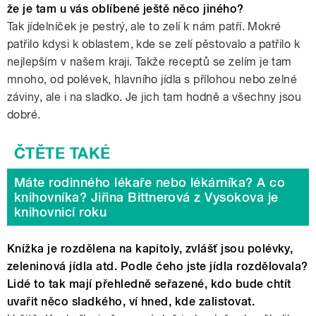
že je tam u vás oblíbené ještě něco jiného?
Tak jídelníček je pestrý, ale to zelí k nám patří. Mokré
patřilo kdysi k oblastem, kde se zelí pěstovalo a patřilo k
nejlepším v našem kraji. Takže receptů se zelím je tam
mnoho, od polévek, hlavního jídla s přílohou nebo zelné
záviny, ale i na sladko. Je jich tam hodně a všechny jsou
dobré.
Máte rodinného lékaře nebo lékárníka? A co
knihovníka? Jiřina Bittnerová z Vysokova je
knihovnicí roku
Knížka je rozdělena na kapitoly, zvlášť jsou polévky,
zeleninová jídla atd. Podle čeho jste jídla rozdělovala?
Lidé to tak mají přehledně seřazené, kdo bude chtít
uvařit něco sladkého, ví hned, kde zalistovat.