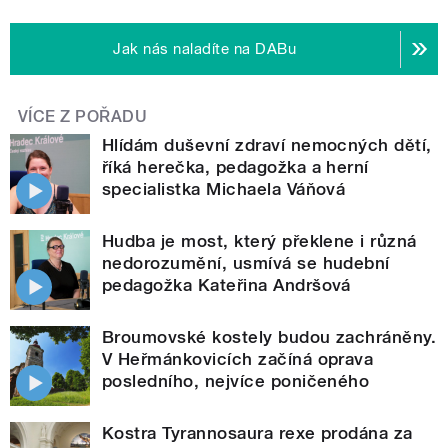
Jak nás naladíte na DABu
VÍCE Z POŘADU
Hlídám duševní zdraví nemocných dětí,
říká herečka, pedagožka a herní
specialistka Michaela Váňová
Hudba je most, který překlene i různá
nedorozumění, usmívá se hudební
pedagožka Kateřina Andršová
Broumovské kostely budou zachráněny.
V Heřmánkovicích začíná oprava
posledního, nejvíce poničeného
Kostra Tyrannosaura rexe prodána za