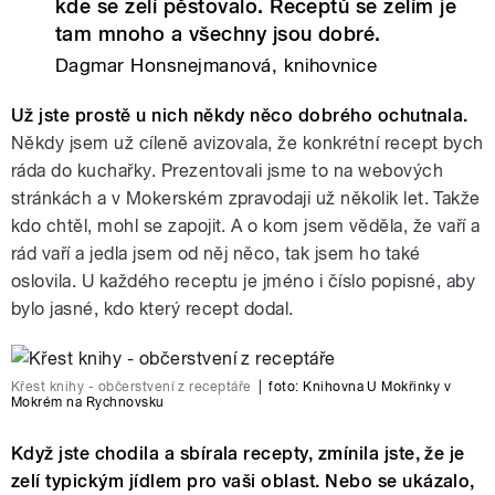
kde se zelí pěstovalo. Receptů se zelím je
tam mnoho a všechny jsou dobré.
Dagmar Honsnejmanová, knihovnice
Už jste prostě u nich někdy něco dobrého ochutnala.
Někdy jsem už cíleně avizovala, že konkrétní recept bych
ráda do kuchařky. Prezentovali jsme to na webových
stránkách a v Mokerském zpravodaji už několik let. Takže
kdo chtěl, mohl se zapojit. A o kom jsem věděla, že vaří a
rád vaří a jedla jsem od něj něco, tak jsem ho také
oslovila. U každého receptu je jméno i číslo popisné, aby
bylo jasné, kdo který recept dodal.
Křest knihy - občerstvení z receptáře
|
foto:
Knihovna U Mokřinky v
Mokrém na Rychnovsku
Když jste chodila a sbírala recepty, zmínila jste, že je
zelí typickým jídlem pro vaši oblast. Nebo se ukázalo,