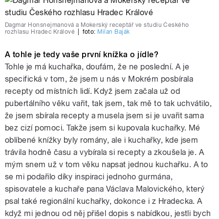
Dagmar Honsnejmanová a Mokerský receptář ve studiu Českého
rozhlasu Hradec Králové
|
foto:
Milan Baják
A tohle je tedy vaše první knížka o jídle?
Tohle je má kuchařka, doufám, že ne poslední. A je
specifická v tom, že jsem u nás v Mokrém posbírala
recepty od místních lidí. Když jsem začala už od
pubertálního věku vařit, tak jsem, tak mě to tak uchvátilo,
že jsem sbírala recepty a musela jsem si je uvařit sama
bez cizí pomoci. Takže jsem si kupovala kuchařky. Mé
oblíbené knížky byly romány, ale i kuchařky, kde jsem
trávila hodně času a vybírala si recepty a zkoušela je. A
mým snem už v tom věku napsat jednou kuchařku. A to
se mi podařilo díky inspiraci jednoho gurmána,
spisovatele a kuchaře pana Václava Malovického, který
psal také regionální kuchařky, dokonce i z Hradecka. A
když mi jednou od něj přišel dopis s nabídkou, jestli bych