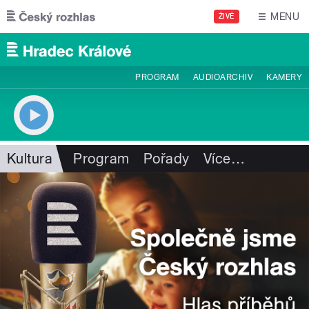
Přejít k hlavnímu obsahu
MENU
ŽIVĚ
PROGRAM
AUDIOARCHIV
KAMERY
Kultura
Program
Pořady
Více
…