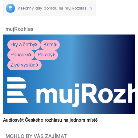
Všechny díly pořadu na mujRozhlas
mujRozhlas
Hry a četby
Krimi
Pohádky
Pořady
Živé vysílání
Audiosvět Českého rozhlasu na jednom místě
MOHLO BY VÁS ZAJÍMAT