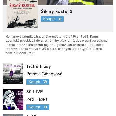
Šikmý kostel 3
Koupit
Románová kronika ztraceného města - léta 1945–1961. Karin
Lednická předkládá do značné míry převratný, dosavadní paradigma
měnící obraz hornického regionu, jehož zahlazenou historii stále
překrývá tlustá vrstva mýtů a zakořeněných stereotypů o „černé
zemi a rudém kraji“.
Tiché hlasy
Patricia Gibneyová
Koupit
80 LIVE
Petr Hapka
Koupit