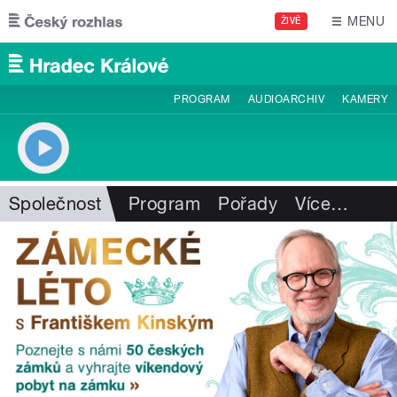
Přejít k hlavnímu obsahu
MENU
ŽIVĚ
PROGRAM
AUDIOARCHIV
KAMERY
Společnost
Program
Pořady
Více
…