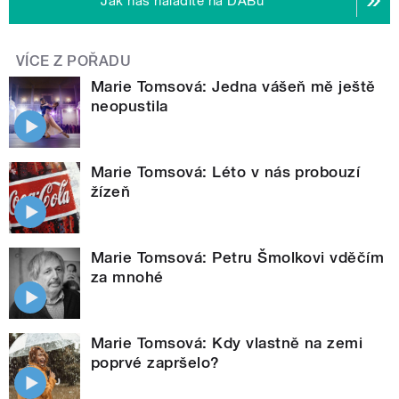
Jak nás naladíte na DABu
VÍCE Z POŘADU
Marie Tomsová: Jedna vášeň mě ještě
neopustila
Marie Tomsová: Léto v nás probouzí
žízeň
Marie Tomsová: Petru Šmolkovi vděčím
za mnohé
Marie Tomsová: Kdy vlastně na zemi
poprvé zapršelo?