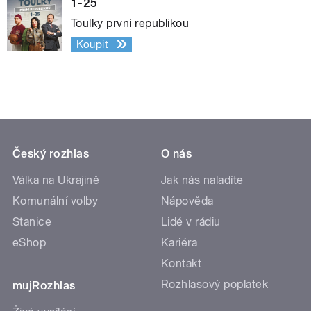
1-25
Toulky první republikou
Koupit
Český rozhlas
O nás
Válka na Ukrajině
Jak nás naladíte
Komunální volby
Nápověda
Stanice
Lidé v rádiu
eShop
Kariéra
Kontakt
Rozhlasový poplatek
mujRozhlas