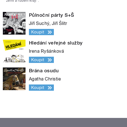
zemi a rudém kraji“.
Půlnoční párty S+Š
Jiří Suchý, Jiří Šlitr
Koupit
Hledání veřejné služby
Irena Ryšánková
Koupit
Brána osudu
Agatha Christie
Koupit