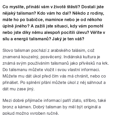
Co myslíte, přináší vám v životě štěstí? Dostali jste
nějaký talisman? Kdo vám ho dal? Někdo z rodiny,
máte ho po babičce, mamince nebo je od někoho
úplně jiného? A zažili jste situaci, kdy vám pomohl
nebo jste díky němu alespoň pocítili úlevu? Věříte v
sílu a energii talismanů? Jaký je ten váš?
Slovo talisman pochází z arabského talásim, což
znamená kouzelný, posvěcený. Indiánská kultura je
známá svým používáním talismanů jako přívěsků na krk.
Do talismanu můžete vložit i svou vlastní informaci.
Můžete mu dát úkol před čím vás má chránit, nebo co
přinášet. Po splnění přání můžete úkol z něj sáhnout a
dát mu zase jiný.
Mezi dobré přijímače informací patří zlato, stříbro, také
bronz a kámen. Dobrý talisman by měl být originál a
pokud možno vyroben ručně.