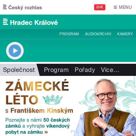
Přejít k hlavnímu obsahu
MENU
ŽIVĚ
PROGRAM
AUDIOARCHIV
KAMERY
Společnost
Program
Pořady
Více
…