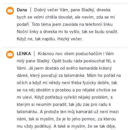
|
Dana
Dobrý večer Vám, pane Sladký, dneska
bych se velmi chtěla dovolat, ale nevím, zda se mi
podaří. Toto téma jsem zavolala na telefonní linku
Noční linky a dneska mi to vyšlo, tak se budu snažit.
Když ne, tak napíšu. Hezký večer.
|
LENKA
Krásnou noc všem posluchačům i Vám
milý pane Sladký. Opět budu ráda poslouchat NL s
Vámi. Já jsem dostala od svého kamaráda krásný
dárek, který považuji za talismánka. Mám ho pořád na
očích a když mi někdy není třeba fyzicky dobře, tak
se na něj obrátím s prosbou a po nějaké chvilce se
mi uleví. Když potřebuji vyřešit nějaký problém, s
kterým si neumím poradit, tak jdu zas pro radu k
talismánku. A protože ten můj kamarád už není mezi
námi, tak si myslím, že je to jeho pomoc, za kterou
mu vždy poděkuji. A také si myslím, že se tak děje,