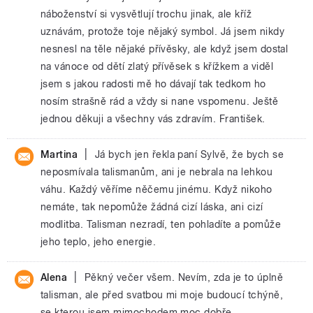
náboženství si vysvětlují trochu jinak, ale kříž
uznávám, protože toje nějaký symbol. Já jsem nikdy
nesnesl na těle nějaké přívěsky, ale když jsem dostal
na vánoce od dětí zlatý přívěsek s křížkem a viděl
jsem s jakou radosti mě ho dávají tak tedkom ho
nosím strašně rád a vždy si nane vspomenu. Ještě
jednou děkuji a všechny vás zdravím. František.
|
Martina
Já bych jen řekla paní Sylvě, že bych se
neposmívala talismanům, ani je nebrala na lehkou
váhu. Každý věříme něčemu jinému. Když nikoho
nemáte, tak nepomůže žádná cizí láska, ani cizí
modlitba. Talisman nezradí, ten pohladíte a pomůže
jeho teplo, jeho energie.
|
Alena
Pěkný večer všem. Nevím, zda je to úplně
talisman, ale před svatbou mi moje budoucí tchýně,
se kterou jsem mimochodem moc dobře