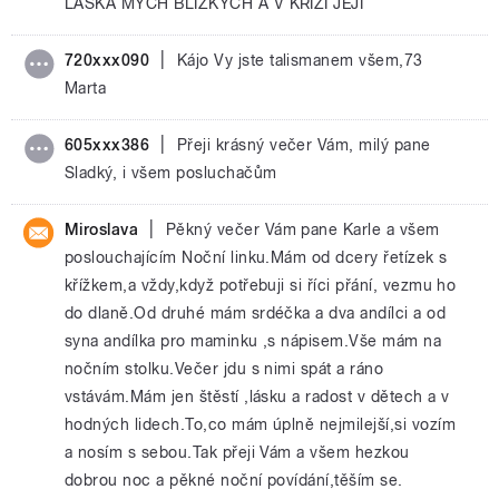
LÁSKA MÝCH BLÍZKÝCH A V KRIZI JEJI
|
720xxx090
Kájo Vy jste talismanem všem,73
Marta
|
605xxx386
Přeji krásný večer Vám, milý pane
Sladký, i všem posluchačům
|
Miroslava
Pěkný večer Vám pane Karle a všem
poslouchajícím Noční linku.Mám od dcery řetízek s
křížkem,a vždy,když potřebuji si říci přání, vezmu ho
do dlaně.Od druhé mám srdéčka a dva andílci a od
syna andílka pro maminku ,s nápisem.Vše mám na
nočním stolku.Večer jdu s nimi spát a ráno
vstávám.Mám jen štěstí ,lásku a radost v dětech a v
hodných lidech.To,co mám úplně nejmilejší,si vozím
a nosím s sebou.Tak přeji Vám a všem hezkou
dobrou noc a pěkné noční povídání,těším se.