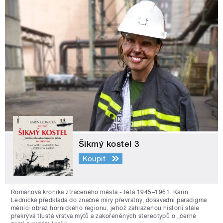
Šikmý kostel 3
Koupit
Románová kronika ztraceného města - léta 1945–1961. Karin
Lednická předkládá do značné míry převratný, dosavadní paradigma
měnící obraz hornického regionu, jehož zahlazenou historii stále
překrývá tlustá vrstva mýtů a zakořeněných stereotypů o „černé