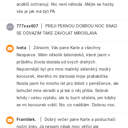
andělů ochranují. Nic není náhoda .Mějte se hezky
vše je jak má být.PA
|
777xxx607
PREJI PEKNOU DOBROU NOC SNAD
SE ODVAZIM TAKE ZAVOLAT MIROSLAVA
|
Iveta
Zdravím, Vás pane Karle a všechny
Nespavce. Mám několik talismánků, které jsem v
průběhu života dostala od svých drahých.
Nejcennější byl pro mne malinký skleněný modrý
kocourek, kterého mi darovala moje prababička.
Nosila jsem ho mnoho let pro štěstí v peněžence, ale
bohužel mne okradli a já tak o něj přišla. Sebrali
tehdy i celou výplatu, ale tu bych oželela, jen kdyby
se mi kocourek vrátil. No, co nadělám. Dobrou noc.
|
František.
Dobrý večer pane Karle a posluchači
noční linky. Já nejsem nějak moc věřící ale