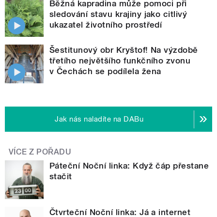
Běžná kapradina může pomoci při
sledování stavu krajiny jako citlivý
ukazatel životního prostředí
Šestitunový obr Kryštof! Na výzdobě
třetího největšího funkčního zvonu
v Čechách se podílela žena
Jak nás naladíte na DABu
VÍCE Z POŘADU
Páteční Noční linka: Když čáp přestane
stačit
Čtvrteční Noční linka: Já a internet