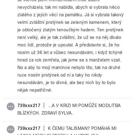
nevycházela, tak mi nabídla, abych si vybrala něco
zlatého z jejích věcí na památku. Já si vybrala takový
velmi zvláštní prstýnek se zeleným kamenem, který
je obtočený zlatým tenoučkým hadem. Ten prstýnek
není velký, ale je tak zvláštní, že už se na něj dívalo
moc lidí, protože je upoutal. A představte si, že ho
nosím už 36 let a vůbec nesundávám, i když tchýně
hned za rok zemřela, jak jsme se s manželem vzali.
No a aby to mojí mamince nebylo líto, tak na druhé
ruce nosím prstýnek od ní a taky ho nikdy
nesundávám, je to divné, ale bez nich by to bylo
nějak nepatřičné.
|
739xxx217
...A V KRIZI MI POMŮŽE MODLITBA
BLÍZKÝCH. ZDRAVÍ SYLVA.
|
739xxx217
K ČEMU TALISMAN? POMÁHÁ MI