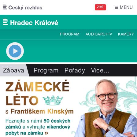
Přejít k hlavnímu obsahu
MENU
ŽIVĚ
PROGRAM
AUDIOARCHIV
KAMERY
Zábava
Program
Pořady
Více
…