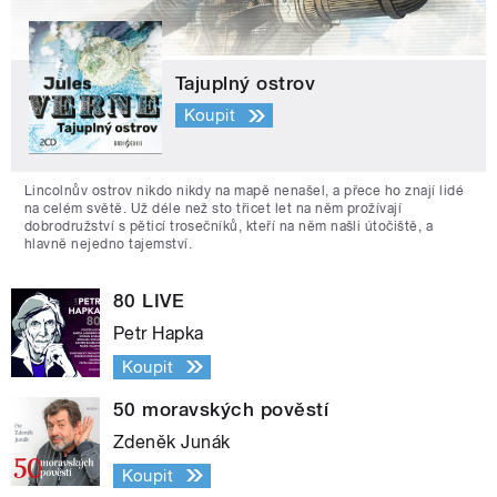
Tajuplný ostrov
Koupit
Lincolnův ostrov nikdo nikdy na mapě nenašel, a přece ho znají lidé
na celém světě. Už déle než sto třicet let na něm prožívají
dobrodružství s pěticí trosečníků, kteří na něm našli útočiště, a
hlavně nejedno tajemství.
80 LIVE
Petr Hapka
Koupit
50 moravských pověstí
Zdeněk Junák
Koupit