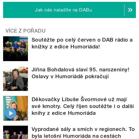
Jak nás naladíte na DABu
VÍCE Z POŘADU
Soutěžte po celý červen o DAB rádio a
knížky z edice Humoriáda!
Jiřina Bohdalová slaví 95. narozeniny!
Oslavy v Humoriádě pokračují
Děkovačky Libuše Švormové už mají
své kmotry. Celý říjen soutěžte i o další
knihy z edice Humoriáda
Vyprodané sály a smích v regionech. To
byla letošní Humoriáda na cestách