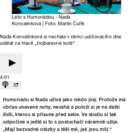
Léto s Humoriádou - Naďa
Konvalinková | Foto: Martin Čuřík
Naďa Konvalinková si nechala v rámci udržovacího dne
udělat na hlavě „trojbarevné kotě“
4:01
Humoriádu si Naďa užívá jako nikdo jiný. Protože má
občas unavené nohy, neváhá a položí si je na další
židli, kterou si přisune před sebe. Ve studiu si tak
odpočine a ještě si to s posluchači náramně užije.
„Mají bezvadné otázky a těší mě, jak jsou milí.“