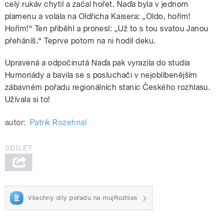
celý rukáv chytil a začal hořet. Naďa byla v jednom
plamenu a volala na Oldřicha Kaisera: „Oldo, hořím!
Hořím!“ Ten přiběhl a pronesl: „Už to s tou svatou Janou
přeháníš.“ Teprve potom na ni hodil deku.
Upravená a odpočinutá Naďa pak vyrazila do studia
Humoriády a bavila se s posluchači v nejoblíbenějším
zábavném pořadu regionálních stanic Českého rozhlasu.
Užívala si to!
autor:
Patrik Rozehnal
Všechny díly pořadu na mujRozhlas