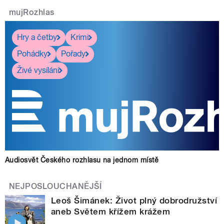
mujRozhlas
Hry a četby
Krimi
Pohádky
Pořady
Živé vysílání
Audiosvět Českého rozhlasu na jednom místě
NEJPOSLOUCHANĚJŠÍ
Leoš Šimánek: Život plný dobrodružství
aneb Světem křížem krážem