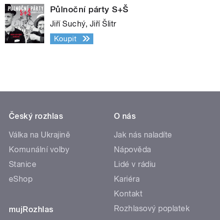
Půlnoční párty S+Š
Jiří Suchý, Jiří Šlitr
Koupit
Český rozhlas
O nás
Válka na Ukrajině
Jak nás naladíte
Komunální volby
Nápověda
Stanice
Lidé v rádiu
eShop
Kariéra
Kontakt
Rozhlasový poplatek
mujRozhlas