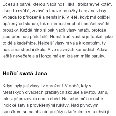
Účesu a barvě, kterou Naďa nosí, říká „trojbarevné kotě“.
Jsou to světlé, zrzavé a tmavé proužky barev na vlasy.
Vypadá to přirozeně a nenásilně. V létě, když má obličej
opálený od slunce, tak si nemusí nechat nanášet světlé
proužky. Každé ráno si pak Naďa vlasy natáčí, protože
jsou přes noc přeleželé. Nemá trpělivost si je foukat, jako
to dělá kadeřnice. Nejdelší vlasy mívala k lopatkám, ty
nosila na střední škole. A ve slavných komediích Adéla
ještě nevečeřela a Honza málem králem měla paruky.
Hořící svatá Jana
Kdysi byly její vlasy i v ohrožení. V době, kdy v
Městských divadlech pražských zkoušela svatou Janu,
tak si připravovala doma oběd. Na sobě měla dlouhé
indické šaty s prověšenými rukávy. Nad plynovým
sporákem se natáhla do poličky s kořením a v tu chvíli jí