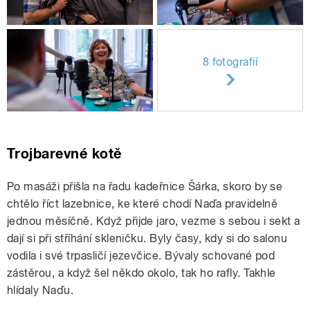
8 fotografií
Trojbarevné kotě
Po masáži přišla na řadu kadeřnice Šárka, skoro by se
chtělo říct lazebnice, ke které chodí Naďa pravidelně
jednou měsíčně. Když přijde jaro, vezme s sebou i sekt a
dají si při stříhání skleničku. Byly časy, kdy si do salonu
vodila i své trpasličí jezevčice. Bývaly schované pod
zástěrou, a když šel někdo okolo, tak ho rafly. Takhle
hlídaly Naďu.