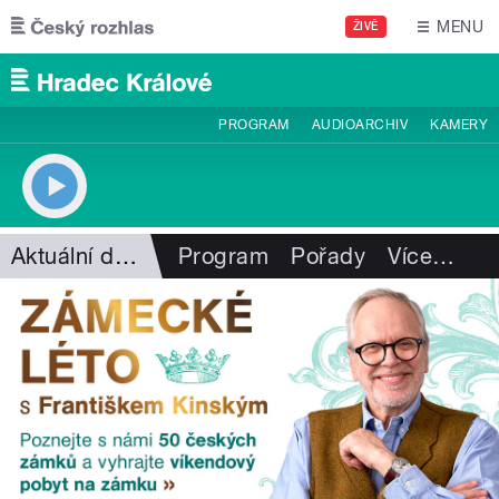
Přejít k hlavnímu obsahu
MENU
ŽIVĚ
PROGRAM
AUDIOARCHIV
KAMERY
Aktuální dění
Program
Pořady
Více
…