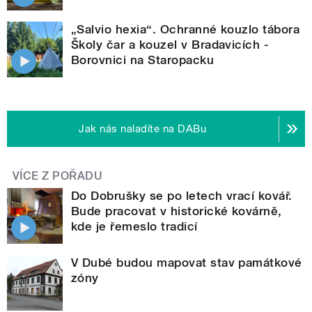
„Salvio hexia“. Ochranné kouzlo tábora
Školy čar a kouzel v Bradavicích -
Borovnici na Staropacku
Jak nás naladíte na DABu
VÍCE Z POŘADU
Do Dobrušky se po letech vrací kovář.
Bude pracovat v historické kovárně,
kde je řemeslo tradicí
V Dubé budou mapovat stav památkové
zóny