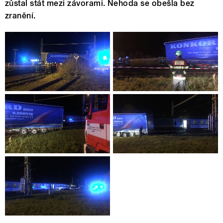
zůstal stát mezi závorami. Nehoda se obešla bez
zranění.