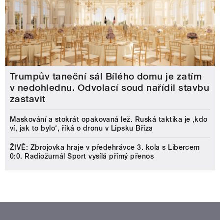
Trumpův taneční sál Bílého domu je zatím
v nedohlednu. Odvolací soud nařídil stavbu
zastavit
Maskování a stokrát opakovaná lež. Ruská taktika je ‚kdo
ví, jak to bylo‘, říká o dronu v Lipsku Bříza
ŽIVĚ: Zbrojovka hraje v předehrávce 3. kola s Libercem
0:0. Radiožurnál Sport vysílá přímý přenos