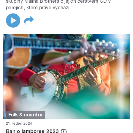
skupiny Malina Brothers o jejich čerstvém CD V
peřejích, které právě vychází.
Folk & country
21. leden 2024
Banjo jamboree 2023 (7)