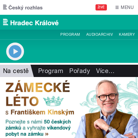
Přejít k hlavnímu obsahu
MENU
ŽIVĚ
PROGRAM
AUDIOARCHIV
KAMERY
Na cestě
Program
Pořady
Více
…