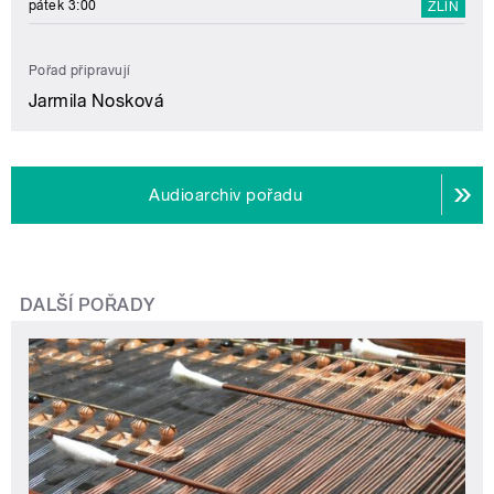
pátek 3:00
ZLÍN
Pořad připravují
Jarmila Nosková
Audioarchiv pořadu
DALŠÍ POŘADY