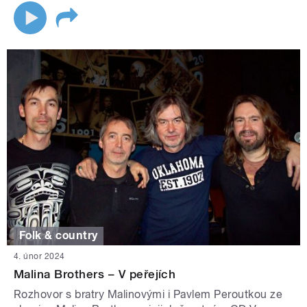
Folk & country
4. únor 2024
Malina Brothers – V peřejích
Rozhovor s bratry Malinovými i Pavlem Peroutkou ze