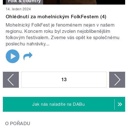
Folk & country
14. leden 2024
Ohlédnutí za mohelnickým FolkFestem (4)
Mohelnický FolkFest je fenoménem nejen v našem
regionu. Koncem roku byl zvolen nejoblíbenějším
folkovým festivalem. Zveme vás opět ke společnému
poslechu nahrávky...
STRÁNKY
13
n
zí
Jak nás naladíte na DABu
O POŘADU