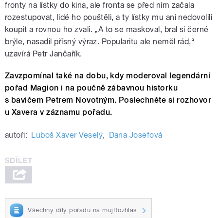
fronty na lístky do kina, ale fronta se před ním začala
rozestupovat, lidé ho pouštěli, a ty lístky mu ani nedovolili
koupit a rovnou ho zvali. „A to se maskoval, bral si černé
brýle, nasadil přísný výraz. Popularitu ale neměl rád,“
uzavírá Petr Jančařík.
Zavzpomínal také na dobu, kdy moderoval legendární
pořad Magion i na poučně zábavnou historku
s bavičem Petrem Novotným.
Poslechněte si rozhovor
u Xavera v záznamu pořadu.
autoři:
Luboš Xaver Veselý
,
Dana Josefová
Všechny díly pořadu na mujRozhlas