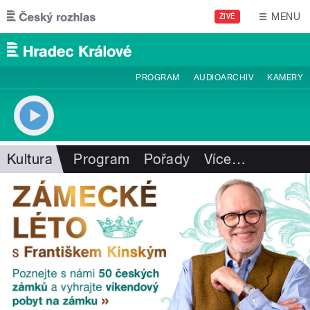
Přejít k hlavnímu obsahu
MENU
ŽIVĚ
PROGRAM
AUDIOARCHIV
KAMERY
Kultura
Program
Pořady
Více
…