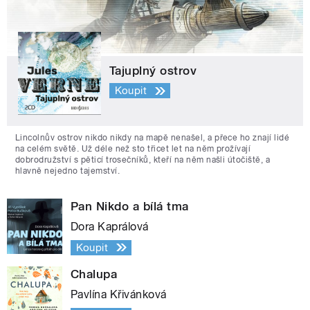
Tajuplný ostrov
Koupit
Lincolnův ostrov nikdo nikdy na mapě nenašel, a přece ho znají lidé
na celém světě. Už déle než sto třicet let na něm prožívají
dobrodružství s pěticí trosečníků, kteří na něm našli útočiště, a
hlavně nejedno tajemství.
Pan Nikdo a bílá tma
Dora Kaprálová
Koupit
Chalupa
Pavlína Křivánková