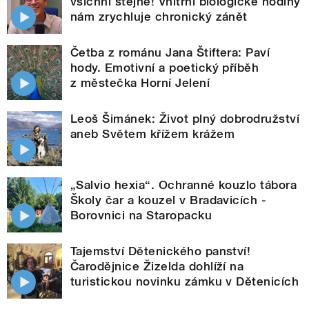
všichni stejně! Vnitřní biologické hodiny
nám zrychluje chronický zánět
Četba z románu Jana Štiftera: Paví
hody. Emotivní a poetický příběh
z městečka Horní Jelení
Leoš Šimánek: Život plný dobrodružství
aneb Světem křížem krážem
„Salvio hexia“. Ochranné kouzlo tábora
Školy čar a kouzel v Bradavicích -
Borovnici na Staropacku
Tajemství Dětenického panství!
Čarodějnice Žizelda dohlíží na
turistickou novinku zámku v Dětenicích