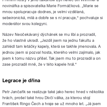
novinářka a spisovatelka Marie Formáčková. „Marie se
mnou spolupracuje dodnes, je velmi vzdělaná,
sebeironická, milá a dobře se s ní pracuje,“ pochvaluje si
moderátor svou kolegyni.
Název Neočekávaný dýchánek se mu líbí a prozradil,
že ho vlastně ukradl. „Jezdil jsem na jednu fakultu a
zahlédl tam letáčky kapely, která se takhle jmenovala. A
jednou jsem si pozval hosta, kterého velmi zajímalo, jak
jsem k tomu názvu přišel. Tak jsem mu to prozradil a on
zase prozradil mně, že v této kapele hrál.“
Legrace je dřina
Petr Jančařík se realizuje také jako herec hned v několika
hrách, prošel také hrou Dívčí válka, za kterou stojí
František Ringo Čech a hraje se už mnoho let. „Já jsem