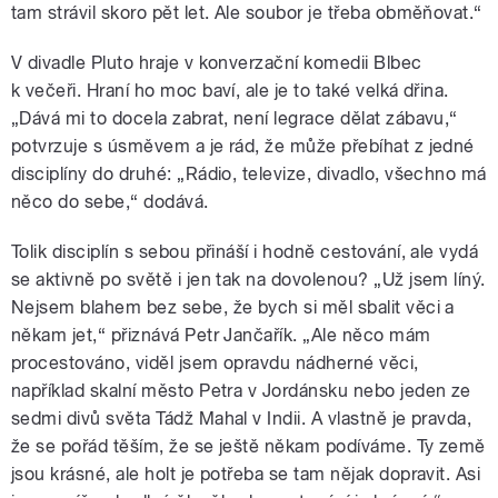
tam strávil skoro pět let. Ale soubor je třeba obměňovat.“
V divadle Pluto hraje v konverzační komedii Blbec
k večeři. Hraní ho moc baví, ale je to také velká dřina.
„Dává mi to docela zabrat, není legrace dělat zábavu,“
potvrzuje s úsměvem a je rád, že může přebíhat z jedné
disciplíny do druhé: „Rádio, televize, divadlo, všechno má
něco do sebe,“ dodává.
Tolik disciplín s sebou přináší i hodně cestování, ale vydá
se aktivně po světě i jen tak na dovolenou? „Už jsem líný.
Nejsem blahem bez sebe, že bych si měl sbalit věci a
někam jet,“ přiznává Petr Jančařík. „Ale něco mám
procestováno, viděl jsem opravdu nádherné věci,
například skalní město Petra v Jordánsku nebo jeden ze
sedmi divů světa Tádž Mahal v Indii. A vlastně je pravda,
že se pořád těším, že se ještě někam podíváme. Ty země
jsou krásné, ale holt je potřeba se tam nějak dopravit. Asi