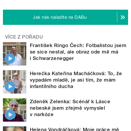
Jak nás naladíte na DABu
VÍCE Z POŘADU
František Ringo Čech: Fotbalistou jsem
se sice nestal, ale obraz ode mě má
i Schwarzenegger
Herečka Kateřina Macháčková: To, že
vypadám mladě, je asi tím, že mám
infantilního ducha
Zdeněk Zelenka: Scénář k Lásce
nebeské jsem zřejmě vymyslel
v narkóze
Helena Vondráčková: Moje práce mě