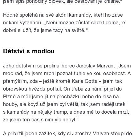
jsem spíš pohodlný člověk, ale cestování je krásné.“
Hodně spoléhá na své akční kamarády, kteří ho zase
někam vytáhnou. „Není možné zůstat sedět doma, je
dobré si užít, že jsme tady na světě.“
Dětství s modlou
Jeho dětstvím se prolínal herec Jaroslav Marvan: „Jsem
moc rád, že jsem mohl poznat tuhle velkou osobnost. A
přemýšlím, zda – ještě kromě Karla Gotta – jsem tak
obrovskou hvězdu potkal. On třeba za námi přijel do
Plzně a měli jsme jít na procházku nebo do lesa na
houby, ale když už jsem byl větší, tak jsem raději utekl
s kamarády na nějaký tramp, a dnes mě to docela mrzí,
že jsem ten čas s ním víc nebyl.“
A přiblížil jeden zážitek, kdy si Jaroslav Marvan stoupl do