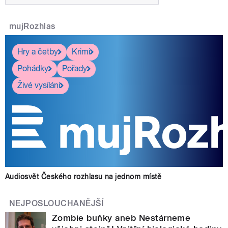
mujRozhlas
Hry a četby
Krimi
Pohádky
Pořady
Živé vysílání
Audiosvět Českého rozhlasu na jednom místě
NEJPOSLOUCHANĚJŠÍ
Zombie buňky aneb Nestárneme