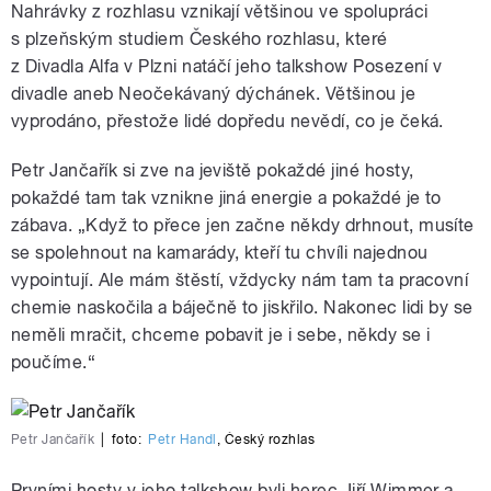
Nahrávky z rozhlasu vznikají většinou ve spolupráci
s plzeňským studiem Českého rozhlasu, které
z Divadla Alfa v Plzni natáčí jeho talkshow Posezení v
divadle aneb Neočekávaný dýchánek. Většinou je
vyprodáno, přestože lidé dopředu nevědí, co je čeká.
Petr Jančařík si zve na jeviště pokaždé jiné hosty,
pokaždé tam tak vznikne jiná energie a pokaždé je to
zábava. „Když to přece jen začne někdy drhnout, musíte
se spolehnout na kamarády, kteří tu chvíli najednou
vypointují. Ale mám štěstí, vždycky nám tam ta pracovní
chemie naskočila a báječně to jiskřilo. Nakonec lidi by se
neměli mračit, chceme pobavit je i sebe, někdy se i
poučíme.“
Petr Jančařík
|
foto:
Petr Handl
,
Český rozhlas
Prvními hosty v jeho talkshow byli herec Jiří Wimmer a