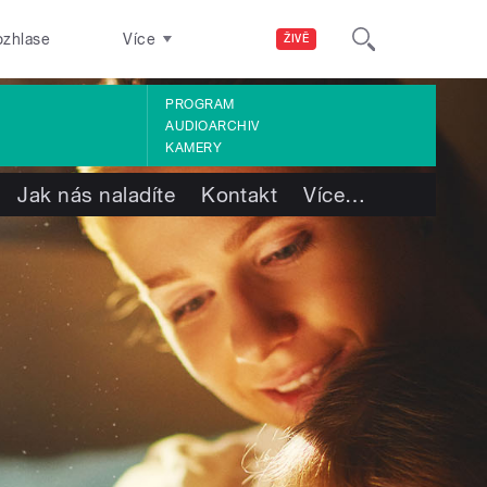
ozhlase
Více
ŽIVĚ
PROGRAM
AUDIOARCHIV
KAMERY
Jak nás naladíte
Kontakt
Více
…