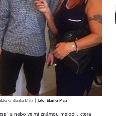
aktorka Blanka Malá
|
foto: Blanka Malá
lesa" a nebo velmi známou melodii, která