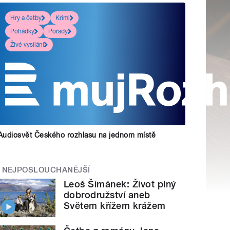
Hry a četby
Krimi
Pohádky
Pořady
Živé vysílání
Audiosvět Českého rozhlasu na jednom místě
NEJPOSLOUCHANĚJŠÍ
Leoš Šimánek: Život plný
dobrodružství aneb
Světem křížem krážem