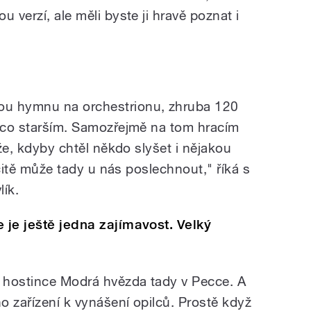
 verzí, ale měli byste ji hravě poznat i
ou hymnu na orchestrionu, zhruba 120
něco starším. Samozřejmě na tom hracím
kže, kdyby chtěl někdo slyšet i nějakou
určitě může tady u nás poslechnout," říká s
ík.
 je ještě jedna zajímavost. Velký
z hostince Modrá hvězda tady v Pecce. A
ho zařízení k vynášení opilců. Prostě když