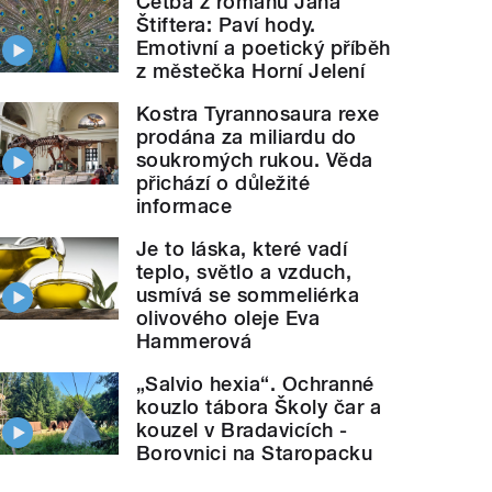
Četba z románu Jana
Štiftera: Paví hody.
Emotivní a poetický příběh
z městečka Horní Jelení
Kostra Tyrannosaura rexe
prodána za miliardu do
soukromých rukou. Věda
přichází o důležité
informace
Je to láska, které vadí
teplo, světlo a vzduch,
usmívá se sommeliérka
olivového oleje Eva
Hammerová
„Salvio hexia“. Ochranné
kouzlo tábora Školy čar a
kouzel v Bradavicích -
Borovnici na Staropacku