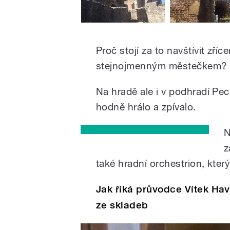
Proč stojí za to navštívit zří
stejnojmenným městečkem?
Na hradě ale i v podhradí Pec
hodně hrálo a zpívalo.
N
z
také hradní orchestrion, kter
Jak říká průvodce Vítek Havl
ze skladeb