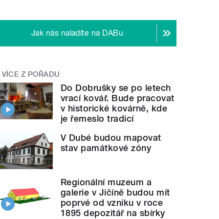
Jak nás naladíte na DABu
VÍCE Z POŘADU
Do Dobrušky se po letech
vrací kovář. Bude pracovat
v historické kovárně, kde
je řemeslo tradicí
V Dubé budou mapovat
stav památkové zóny
Regionální muzeum a
galerie v Jičíně budou mít
poprvé od vzniku v roce
1895 depozitář na sbírky