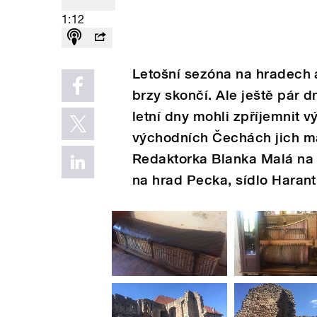
1:12
Letošní sezóna na hradech 
brzy skončí. Ale ještě pár 
letní dny mohli zpříjemnit v
východních Čechách jich má
Redaktorka Blanka Malá na 
na hrad Pecka, sídlo Harant