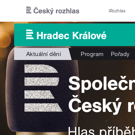
Přejít k hlavnímu obsahu
iRozhlas
Aktuální dění
Program
Pořady