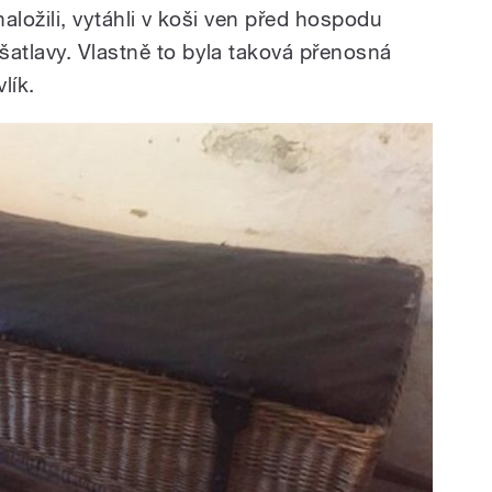
naložili, vytáhli v koši ven před hospodu
šatlavy. Vlastně to byla taková přenosná
lík.