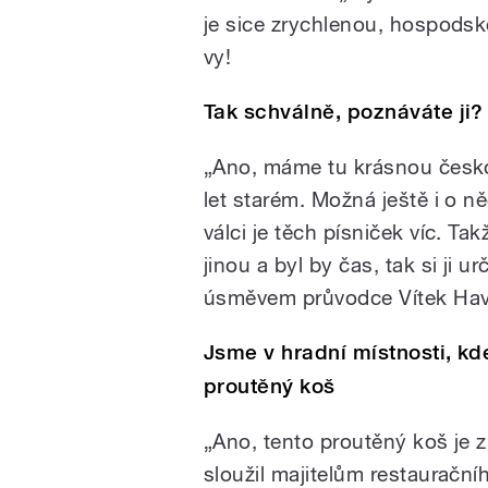
je sice zrychlenou, hospodskou
vy!
Tak schválně, poznáváte ji?
„Ano, máme tu krásnou česk
let starém. Možná ještě i o 
válci je těch písniček víc. Ta
jinou a byl by čas, tak si ji 
úsměvem průvodce Vítek Havl
Jsme v hradní místnosti, kde
proutěný koš
„Ano, tento proutěný koš je 
sloužil majitelům restaurační