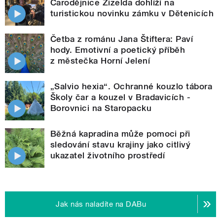
Čarodějnice Žizelda dohlíží na
turistickou novinku zámku v Dětenicích
Četba z románu Jana Štiftera: Paví
hody. Emotivní a poetický příběh
z městečka Horní Jelení
„Salvio hexia“. Ochranné kouzlo tábora
Školy čar a kouzel v Bradavicích -
Borovnici na Staropacku
Běžná kapradina může pomoci při
sledování stavu krajiny jako citlivý
ukazatel životního prostředí
Jak nás naladíte na DABu