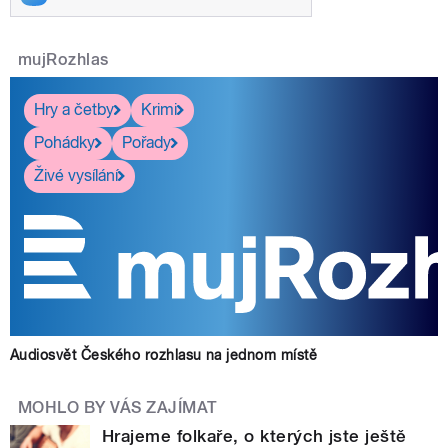
mujRozhlas
Hry a četby
Krimi
Pohádky
Pořady
Živé vysílání
Audiosvět Českého rozhlasu na jednom místě
MOHLO BY VÁS ZAJÍMAT
Hrajeme folkaře, o kterých jste ještě