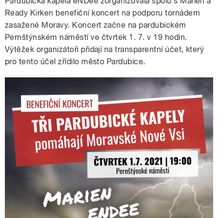
Pardubická kapela eNDee zorganizovala spolu s Marien a
Ready Kirken benefiční koncert na podporu tornádem
zasažené Moravy. Koncert začne na pardubickém
Pernštýnském náměstí ve čtvrtek 1. 7. v 19 hodin.
Výtěžek organizátoři přidají na transparentní účet, který
pro tento účel zřídilo město Pardubice.