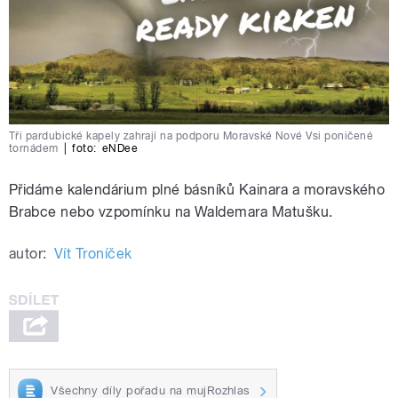
Tři pardubické kapely zahrají na podporu Moravské Nové Vsi poničené
tornádem
|
foto:
eNDee
Přidáme kalendárium plné básníků Kainara a moravského
Brabce nebo vzpomínku na Waldemara Matušku.
autor:
Vít Troníček
Všechny díly pořadu na mujRozhlas