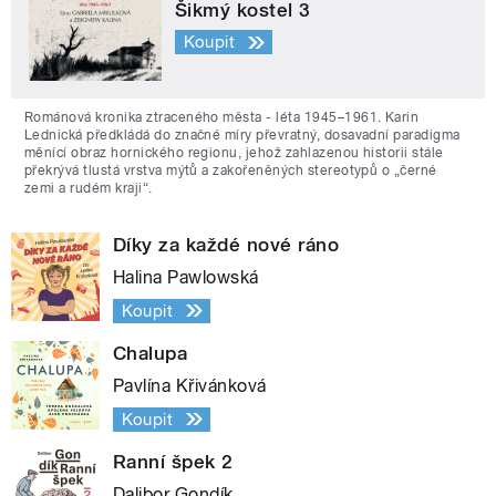
Šikmý kostel 3
Koupit
Románová kronika ztraceného města - léta 1945–1961. Karin
Lednická předkládá do značné míry převratný, dosavadní paradigma
měnící obraz hornického regionu, jehož zahlazenou historii stále
překrývá tlustá vrstva mýtů a zakořeněných stereotypů o „černé
zemi a rudém kraji“.
Díky za každé nové ráno
Halina Pawlowská
Koupit
Chalupa
Pavlína Křivánková
Koupit
Ranní špek 2
Dalibor Gondík