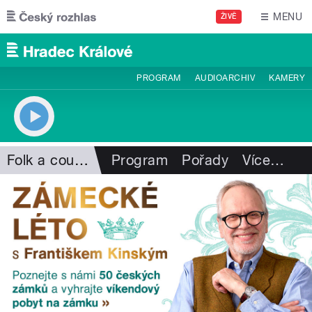
Přejít k hlavnímu obsahu
MENU
ŽIVĚ
PROGRAM
AUDIOARCHIV
KAMERY
Folk a country
Program
Pořady
Více
…