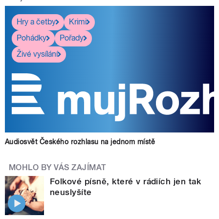
Hry a četby
Krimi
Pohádky
Pořady
Živé vysílání
Audiosvět Českého rozhlasu na jednom místě
MOHLO BY VÁS ZAJÍMAT
Folkové písně, které v rádiích jen tak
neuslyšíte