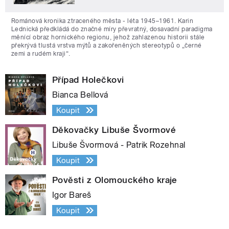
Románová kronika ztraceného města - léta 1945–1961. Karin
Lednická předkládá do značné míry převratný, dosavadní paradigma
měnící obraz hornického regionu, jehož zahlazenou historii stále
překrývá tlustá vrstva mýtů a zakořeněných stereotypů o „černé
zemi a rudém kraji“.
Případ Holečkovi
Bianca Bellová
Koupit
Děkovačky Libuše Švormové
Libuše Švormová - Patrik Rozehnal
Koupit
Pověsti z Olomouckého kraje
Igor Bareš
Koupit