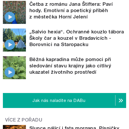
Četba z románu Jana Štiftera: Paví
hody. Emotivní a poetický příběh
z městečka Horní Jelení
„Salvio hexia“. Ochranné kouzlo tábora
Školy čar a kouzel v Bradavicích -
Borovnici na Staropacku
Běžná kapradina může pomoci při
sledování stavu krajiny jako citlivý
ukazatel životního prostředí
Jak nás naladíte na DABu
VÍCE Z POŘADU
Slunce pálící i fata morgana. Písničky