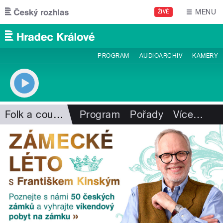
Přejít k hlavnímu obsahu
MENU
ŽIVĚ
PROGRAM
AUDIOARCHIV
KAMERY
Folk a country
Program
Pořady
Více
…