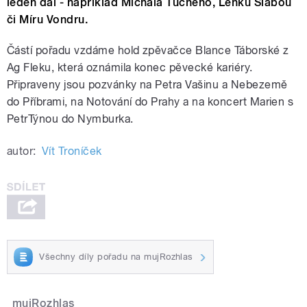
leden dal - například Michala Tučného, Lenku Slabou
či Míru Vondru.
Částí pořadu vzdáme hold zpěvačce Blance Táborské z
Ag Fleku, která oznámila konec pěvecké kariéry.
Připraveny jsou pozvánky na Petra Vašinu a Nebezemě
do Příbrami, na Notování do Prahy a na koncert Marien s
PetrTýnou do Nymburka.
autor:
Vít Troníček
Všechny díly pořadu na mujRozhlas
mujRozhlas