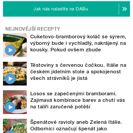
Jak nás naladíte na DABu
NEJNOVĚJŠÍ RECEPTY
Cuketovo-bramborový koláč se sýrem,
výborný bude i vychladlý, nakrájený na
kousky. Pokud ovšem zbude
Těstoviny s červenou čočkou. Itálie na
českém jídelním stole a spokojenost
všech strávníků je jistá
Losos se zapečenými bramborami.
Zajímavá kombinace barev a chutí vás
na talíři zaručeně potěší
Špenátové ravioly aneb Zelená Itálie.
Odborníci označují špenát jako