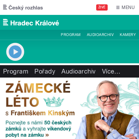
Přejít k hlavnímu obsahu
MENU
ŽIVĚ
PROGRAM
AUDIOARCHIV
KAMERY
Program
Pořady
Audioarchiv
Více
…