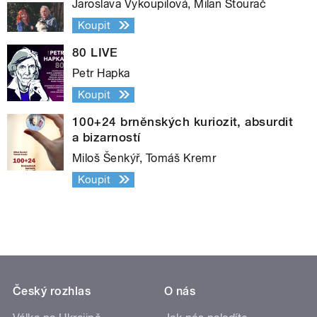
Jaroslava Vykoupilová, Milan Štourač
Koupit
80 LIVE
Petr Hapka
Koupit
100+24 brněnských kuriozit, absurdit
a bizarností
Miloš Šenkýř, Tomáš Kremr
Koupit
Český rozhlas
O nás