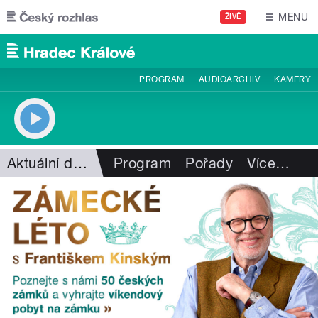
Přejít k hlavnímu obsahu
MENU
ŽIVĚ
PROGRAM
AUDIOARCHIV
KAMERY
Aktuální dění
Program
Pořady
Více
…