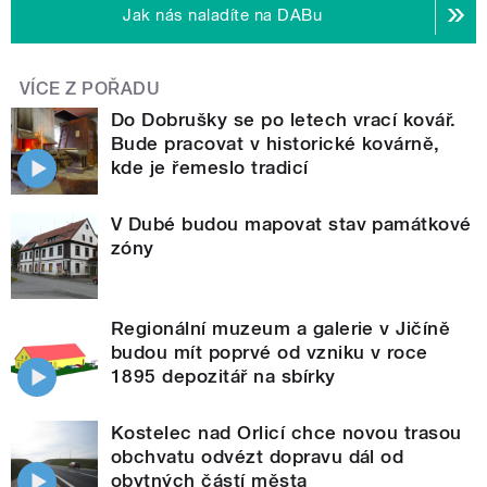
Jak nás naladíte na DABu
VÍCE Z POŘADU
Do Dobrušky se po letech vrací kovář.
Bude pracovat v historické kovárně,
kde je řemeslo tradicí
V Dubé budou mapovat stav památkové
zóny
Regionální muzeum a galerie v Jičíně
budou mít poprvé od vzniku v roce
1895 depozitář na sbírky
Kostelec nad Orlicí chce novou trasou
obchvatu odvézt dopravu dál od
obytných částí města