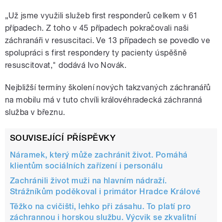
„Už jsme využili služeb first responderů celkem v 61
případech. Z toho v 45 případech pokračovali naši
záchranáři v resuscitaci. Ve 13 případech se povedlo ve
spolupráci s first respondery ty pacienty úspěšně
resuscitovat," dodává Ivo Novák.
Nejbližší termíny školení nových takzvaných záchranářů
na mobilu má v tuto chvíli královéhradecká záchranná
služba v březnu.
SOUVISEJÍCÍ PŘÍSPĚVKY
Náramek, který může zachránit život. Pomáhá
klientům sociálních zařízení i personálu
Zachránili život muži na hlavním nádraží.
Strážníkům poděkoval i primátor Hradce Králové
Těžko na cvičišti, lehko při zásahu. To platí pro
záchrannou i horskou službu. Výcvik se zkvalitní