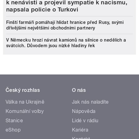
k nenávisti a projevil sympatie k nacismu,
napsala policie o Turkovi
Finští farmáři pomáhají hlídat hranice před Rusy, svými
dřívějšími největšími obchodními partnery
V Německu hrozí návrat kamionů na silnice o nedělích a
svátcích. Důvodem jsou nízké hladiny řek
Český rozhlas
O nás
Válka na Ukrajině
Jak nás naladíte
Komunální volby
Nápověda
Stanice
Lidé v rádiu
eShop
Kariéra