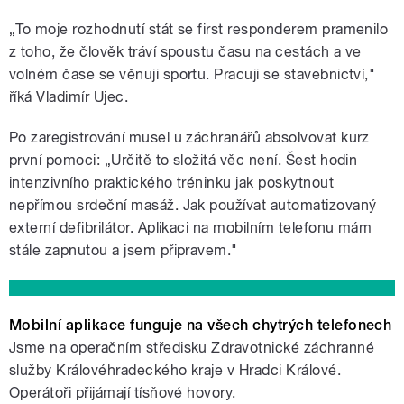
„To moje rozhodnutí stát se first responderem pramenilo
z toho, že člověk tráví spoustu času na cestách a ve
volném čase se věnuji sportu. Pracuji se stavebnictví,"
říká Vladimír Ujec.
Po zaregistrování musel u záchranářů absolvovat kurz
první pomoci: „Určitě to složitá věc není. Šest hodin
intenzivního praktického tréninku jak poskytnout
nepřímou srdeční masáž. Jak používat automatizovaný
externí defibrilátor. Aplikaci na mobilním telefonu mám
stále zapnutou a jsem připravem."
Mobilní aplikace funguje na všech chytrých telefonech
Jsme na operačním středisku Zdravotnické záchranné
služby Královéhradeckého kraje v Hradci Králové.
Operátoři přijámají tísňové hovory.