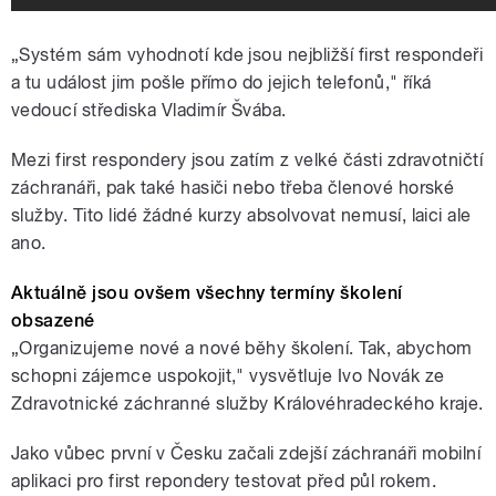
„Systém sám vyhodnotí kde jsou nejbližší first respondeři
a tu událost jim pošle přímo do jejich telefonů," říká
vedoucí střediska Vladimír Švába.
Mezi first respondery jsou zatím z velké části zdravotničtí
záchranáři, pak také hasiči nebo třeba členové horské
služby. Tito lidé žádné kurzy absolvovat nemusí, laici ale
ano.
Aktuálně jsou ovšem všechny termíny školení
obsazené
„Organizujeme nové a nové běhy školení. Tak, abychom
schopni zájemce uspokojit," vysvětluje Ivo Novák ze
Zdravotnické záchranné služby Královéhradeckého kraje.
Jako vůbec první v Česku začali zdejší záchranáři mobilní
aplikaci pro first repondery testovat před půl rokem.