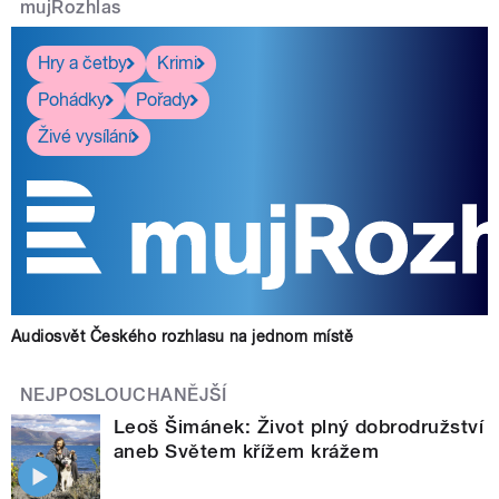
mujRozhlas
Hry a četby
Krimi
Pohádky
Pořady
Živé vysílání
Audiosvět Českého rozhlasu na jednom místě
NEJPOSLOUCHANĚJŠÍ
Leoš Šimánek: Život plný dobrodružství
aneb Světem křížem krážem