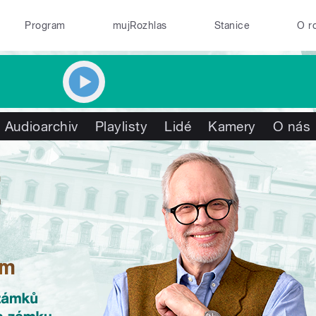
Program
mujRozhlas
Stanice
O r
Audioarchiv
Playlisty
Lidé
Kamery
O nás