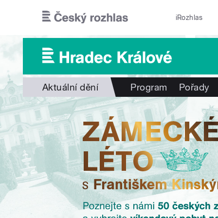
Přejít k hlavnímu obsahu
iRozhlas
Aktuální dění
Program
Pořady