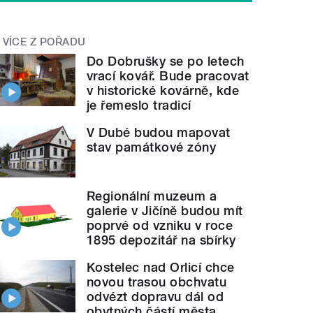
VÍCE Z POŘADU
Do Dobrušky se po letech
vrací kovář. Bude pracovat
v historické kovárně, kde
je řemeslo tradicí
V Dubé budou mapovat
stav památkové zóny
Regionální muzeum a
galerie v Jičíně budou mít
poprvé od vzniku v roce
1895 depozitář na sbírky
Kostelec nad Orlicí chce
novou trasou obchvatu
odvézt dopravu dál od
obytných částí města