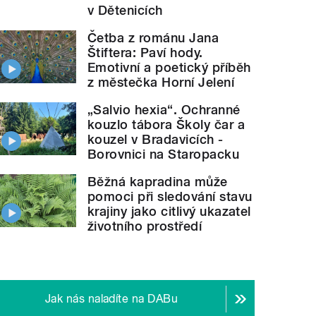
v Dětenicích
Četba z románu Jana
Štiftera: Paví hody.
Emotivní a poetický příběh
z městečka Horní Jelení
„Salvio hexia“. Ochranné
kouzlo tábora Školy čar a
kouzel v Bradavicích -
Borovnici na Staropacku
é kabelky nosily naše praprababičky? Z čeho
se 
Běžná kapradina může
pomoci při sledování stavu
krajiny jako citlivý ukazatel
životního prostředí
Jak nás naladíte na DABu