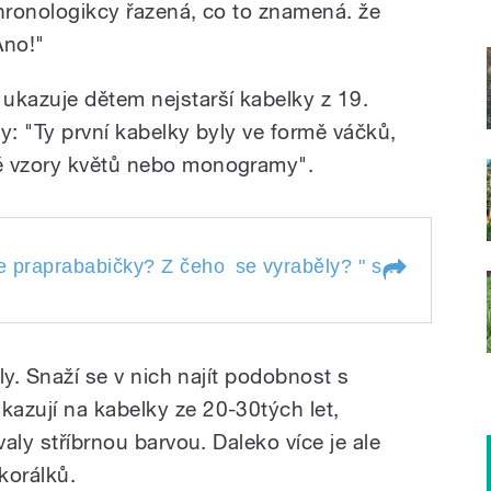
chronologikcy řazená, co to znamená. že
Ano!"
ukazuje dětem nejstarší kabelky z 19.
ly: "Ty první kabelky byly ve formě váčků,
ě vzory květů nebo monogramy".
praprababičky? Z čeho se vyraběly?
Jak
še praprababičky? Z čeho
se vyraběly?
" style="">
naše praprababičky?
se
vyraběly?
aly. Snaží se v nich najít podobnost s
azují na kabelky ze 20-30tých let,
valy stříbrnou barvou. Daleko více je ale
korálků.