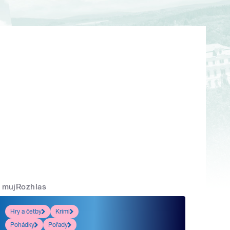
mujRozhlas
Hry a četby
Krimi
Pohádky
Pořady