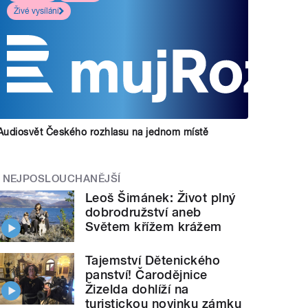
Živé vysílání
Audiosvět Českého rozhlasu na jednom místě
NEJPOSLOUCHANĚJŠÍ
Leoš Šimánek: Život plný
dobrodružství aneb
Světem křížem krážem
Tajemství Dětenického
panství! Čarodějnice
Žizelda dohlíží na
turistickou novinku zámku