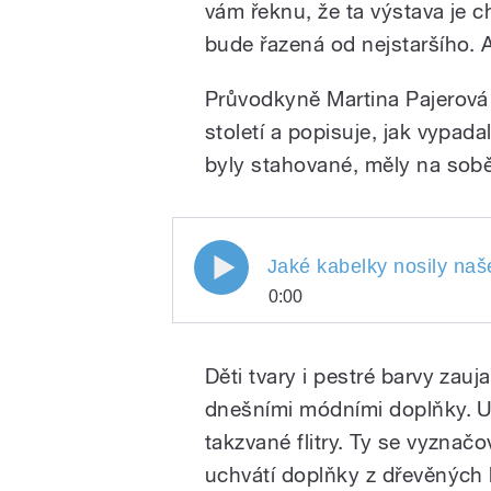
vám řeknu, že ta výstava je 
bude řazená od nejstaršího. 
Průvodkyně Martina Pajerová 
století a popisuje, jak vypada
byly stahované, měly na sob
Jaké kabelky nosily naše 
Jaké kabelky nosily na
0:00
Jaké kabelky nosily 
Play
Z čeho
Děti tvary i pestré barvy zauj
dnešními módními doplňky. Uk
takzvané flitry. Ty se vyznačo
uchvátí doplňky z dřevěných 