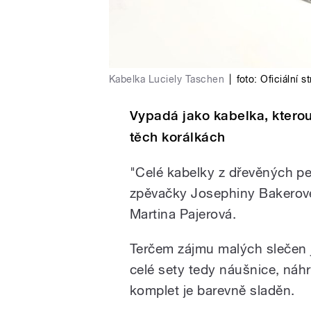
Kabelka Luciely Taschen
|
foto: Oficiální 
Vypadá jako kabelka, ktero
těch korálkách
"Celé kabelky z dřevěných pe
zpěvačky Josephiny Bakerové, 
Martina Pajerová.
Terčem zájmu malých slečen j
celé sety tedy náušnice, náh
komplet je barevně sladěn.