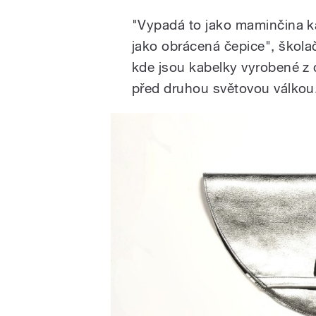
"Vypadá to jako maminčina k
jako obrácená čepice", školač
/
kde jsou kabelky vyrobené z 
před druhou světovou válkou
pause