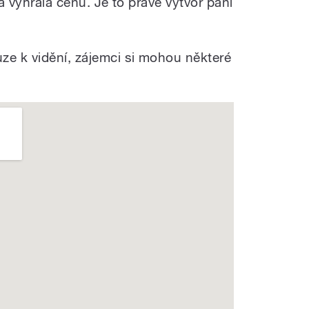
rá vyhrála cenu. Je to právě výtvor paní
ze k vidění, zájemci si mohou některé