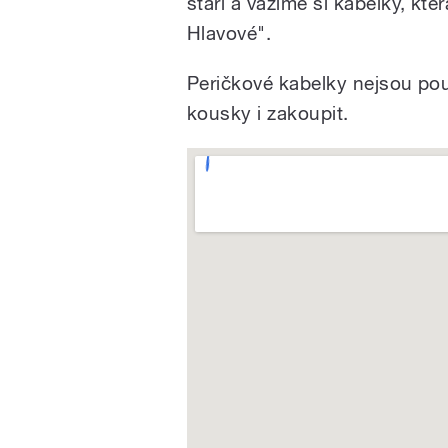
stáří a vážíme si kabelky, kte
Hlavové".
Peričkové kabelky nejsou pou
kousky i zakoupit.