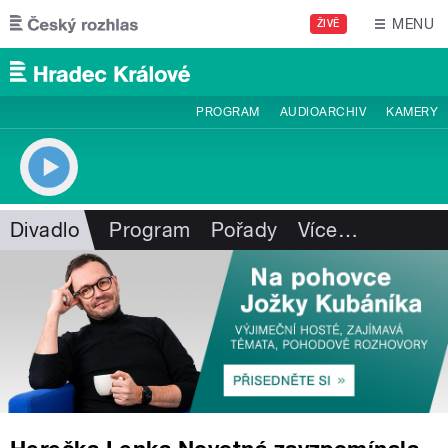
Přejít k hlavnímu obsahu
MENU
ŽIVĚ
PROGRAM
AUDIOARCHIV
KAMERY
Divadlo
Program
Pořady
Více
…