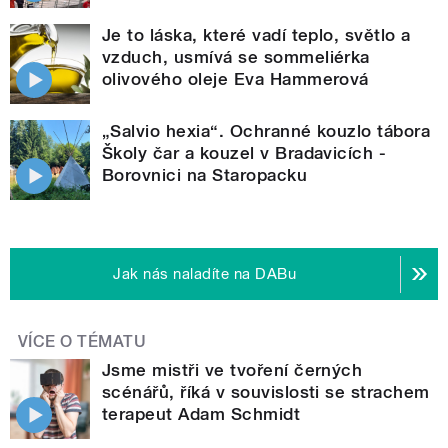
Je to láska, které vadí teplo, světlo a
vzduch, usmívá se sommeliérka
olivového oleje Eva Hammerová
„Salvio hexia“. Ochranné kouzlo tábora
Školy čar a kouzel v Bradavicích -
Borovnici na Staropacku
Jak nás naladíte na DABu
VÍCE O TÉMATU
Jsme mistři ve tvoření černých
scénářů, říká v souvislosti se strachem
terapeut Adam Schmidt