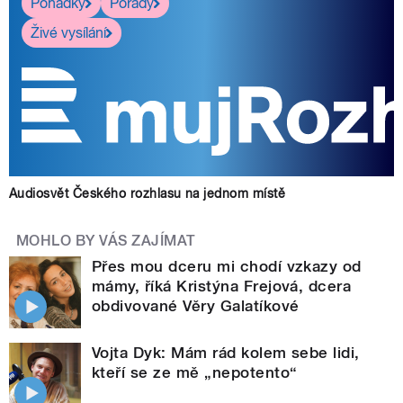
Pohádky
Pořady
Živé vysílání
Audiosvět Českého rozhlasu na jednom místě
MOHLO BY VÁS ZAJÍMAT
Přes mou dceru mi chodí vzkazy od
mámy, říká Kristýna Frejová, dcera
obdivované Věry Galatíkové
Vojta Dyk: Mám rád kolem sebe lidi,
kteří se ze mě „nepotento“