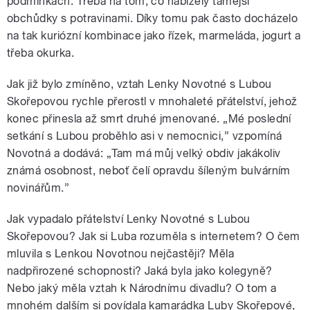
podmínkách. Třeba na tom, co nabízely tamější
obchůdky s potravinami. Díky tomu pak často docházelo
na tak kuriózní kombinace jako řízek, marmeláda, jogurt a
třeba okurka.
Jak již bylo zmíněno, vztah Lenky Novotné s Lubou
Skořepovou rychle přerostl v mnohaleté přátelství, jehož
konec přinesla až smrt druhé jmenované. „Mé poslední
setkání s Lubou proběhlo asi v nemocnici,” vzpomíná
Novotná a dodává: „Tam má můj velký obdiv jakákoliv
známá osobnost, neboť čelí opravdu šíleným bulvárním
novinářům.”
Jak vypadalo přátelství Lenky Novotné s Lubou
Skořepovou? Jak si Luba rozuměla s internetem? O čem
mluvila s Lenkou Novotnou nejčastěji? Měla
nadpřirozené schopnosti? Jaká byla jako kolegyně?
Nebo jaký měla vztah k Národnímu divadlu? O tom a
mnohém dalším si povídala kamarádka Luby Skořepové,