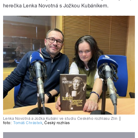
herečka Lenka Novotná s Jožkou Kubáníkem.
Lenka Novotná a Jožka Kubání ve studiu Českého rozhlasu Zlín
|
foto:
Tomáš Chrástek
,
Český rozhlas