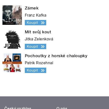
Zámek
Franz Kafka
Koupit
Mít svůj kout
Jitka Zelenková
Koupit
Pochoutky z horské chaloupky
Patrik Rozehnal
Koupit
Český rozhlas
O nás