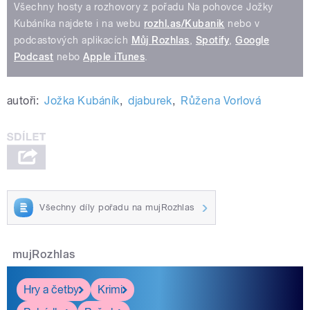
Všechny hosty a rozhovory z pořadu Na pohovce Jožky
Kubáníka najdete i na webu
rozhl.as/Kubanik
nebo v
podcastových aplikacích
Můj Rozhlas
,
Spotify
,
Google
Podcast
nebo
Apple iTunes
.
autoři:
Jožka Kubáník
,
djaburek
,
Růžena Vorlová
Všechny díly pořadu na mujRozhlas
mujRozhlas
Hry a četby
Krimi