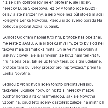
níž se daly dohromady nejen profesně, ale i lidsky
herečky Luba Skořepová, jež by v tomto roce (2023)
oslavila sté narozeniny, a její o více než půl století mladší
kolegyně Lenka Novotná, kterou si do svého pořadu Na
pohovce pozval Jožka Kubáník.
„Arnošt Goldflam napsal tuto hru, protože nás obě znal,
mě ještě z JAMU. A já si trošku myslím, že to byla od něj
taková malá dramatická msta. On je velmi láskyplný a
laskavý člověk, ale já si myslím, že když nám tenkrát tu
hru na těla psal, tak se už tehdy těšil, co s tím uděláme,
protože tam byl velký prostor pro improvizaci,” přemítá
Lenka Novotná.
Jednou z vrcholných scén tohoto představení jsou
takzvané lukulské hody, při nichž si herečky mažou
buchty hořčicí a řízky marmeládou. Jak ale Novotná
vzpomíná, osud této scény častokrát záležel na místních