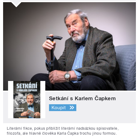
Setkání s Karlem Čapkem
Koupit
Literární fikce, pokus přiblížit literární nadsázkou spisovatele,
filozofa, ale hlavně člověka Karla Čapka trochu jinou formou.