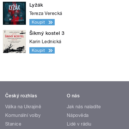
Lyžák
Tereza Verecká
Koupit
Šikmý kostel 3
Karin Lednická
Koupit
Český rozhlas
O nás
Válka na Ukrajině
Jak nás naladíte
Komunální volby
Nápověda
Stanice
Lidé v rádiu