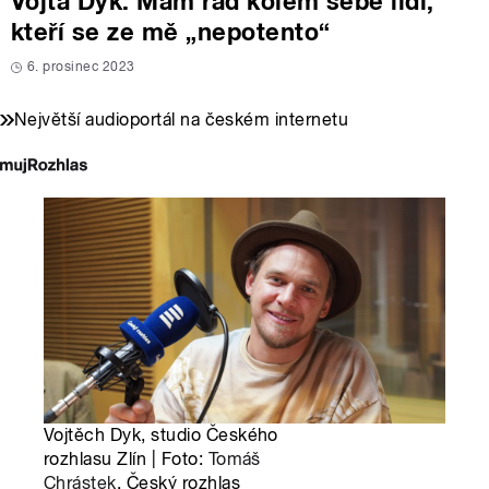
Vojta Dyk: Mám rád kolem sebe lidi,
kteří se ze mě „nepotento“
6. prosinec 2023
Největší audioportál na českém internetu
Vojtěch Dyk, studio Českého
rozhlasu Zlín | Foto:
Tomáš
Chrástek
, Český rozhlas