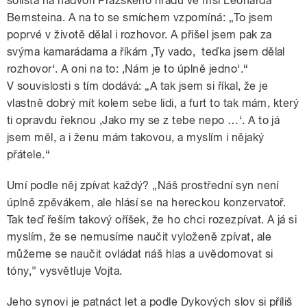
sólista na nádvoří Pražského hradu ve mši Leonarda
Bernsteina. A na to se smíchem vzpomíná: „To jsem
poprvé v životě dělal i rozhovor. A přišel jsem pak za
svýma kamarádama a říkám ‚Ty vado, teďka jsem dělal
rozhovor‘. A oni na to: ‚Nám je to úplně jedno‘.“
V souvislosti s tím dodává: „A tak jsem si říkal, že je
vlastně dobrý mít kolem sebe lidi, a furt to tak mám, který
ti opravdu řeknou ‚Jako my se z tebe nepo …‘. A to já
jsem měl, a i ženu mám takovou, a myslím i nějaký
přátele.“
Umí podle něj zpívat každý? „Náš prostřední syn není
úplně zpěvákem, ale hlásí se na hereckou konzervatoř.
Tak teď řeším takový oříšek, že ho chci rozezpívat. A já si
myslím, že se nemusíme naučit vyloženě zpívat, ale
můžeme se naučit ovládat náš hlas a uvědomovat si
tóny,” vysvětluje Vojta.
Jeho synovi je patnáct let a podle Dykových slov si příliš