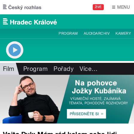
Přejít k hlavnímu obsahu
MENU
ŽIVĚ
PROGRAM
AUDIOARCHIV
KAMERY
Film
Program
Pořady
Více
…