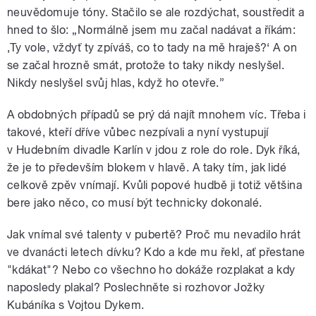
neuvědomuje tóny. Stačilo se ale rozdýchat, soustředit a
hned to šlo: „Normálně jsem mu začal nadávat a říkám:
‚Ty vole, vždyť ty zpíváš, co to tady na mě hraješ?‘ A on
se začal hrozně smát, protože to taky nikdy neslyšel.
Nikdy neslyšel svůj hlas, když ho otevře.”
A obdobných případů se prý dá najít mnohem víc. Třeba i
takové, kteří dříve vůbec nezpívali a nyní vystupují
v Hudebním divadle Karlín v jdou z role do role. Dyk říká,
že je to především blokem v hlavě. A taky tím, jak lidé
celkově zpěv vnímají. Kvůli popové hudbě ji totiž většina
bere jako něco, co musí být technicky dokonalé.
Jak vnímal své talenty v pubertě? Proč mu nevadilo hrát
ve dvanácti letech dívku? Kdo a kde mu řekl, ať přestane
"kdákat"? Nebo co všechno ho dokáže rozplakat a kdy
naposledy plakal? Poslechněte si rozhovor Jožky
Kubáníka s Vojtou Dykem.