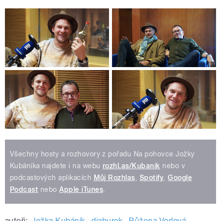
Všechny hosty a rozhovory z pořadu Na pohovce Jožky
Kubáníka najdete i na webu
rozhl.as/Kubanik
nebo v
podcastových aplikacích
Můj Rozhlas
,
Spotify
,
Google
Podcast
nebo
Apple iTunes
.
autoři:
Jožka Kubáník
,
djaburek
,
Růžena Vorlová