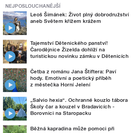
NEJPOSLOUCHANĚJŠÍ
Leoš Šimánek: Život plný dobrodružství
aneb Světem křížem krážem
Tajemství Dětenického panství!
Čarodějnice Žizelda dohlíží na
turistickou novinku zámku v Dětenicích
Četba z románu Jana Štiftera: Paví
hody. Emotivní a poetický příběh
z městečka Horní Jelení
„Salvio hexia“. Ochranné kouzlo tábora
Školy čar a kouzel v Bradavicích -
Borovnici na Staropacku
Běžná kapradina může pomoci při