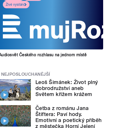
Živé vysílání
Audiosvět Českého rozhlasu na jednom místě
NEJPOSLOUCHANĚJŠÍ
Leoš Šimánek: Život plný
dobrodružství aneb
Světem křížem krážem
Četba z románu Jana
Štiftera: Paví hody.
Emotivní a poetický příběh
z městečka Horní Jelení