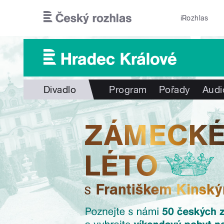
Přejít k hlavnímu obsahu
iRozhlas
Divadlo
Program
Pořady
Audi