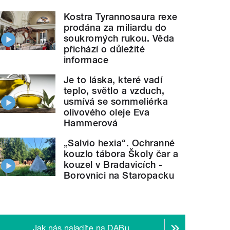
Kostra Tyrannosaura rexe
prodána za miliardu do
soukromých rukou. Věda
přichází o důležité
informace
Je to láska, které vadí
teplo, světlo a vzduch,
usmívá se sommeliérka
olivového oleje Eva
Hammerová
„Salvio hexia“. Ochranné
kouzlo tábora Školy čar a
kouzel v Bradavicích -
Borovnici na Staropacku
Jak nás naladíte na DABu