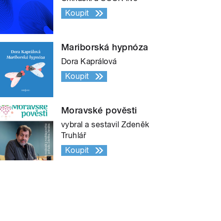
Koupit
Mariborská hypnóza
Dora Kaprálová
Koupit
Moravské pověsti
vybral a sestavil Zdeněk
Truhlář
Koupit