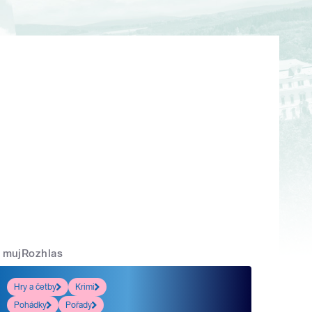
mujRozhlas
Hry a četby
Krimi
Pohádky
Pořady