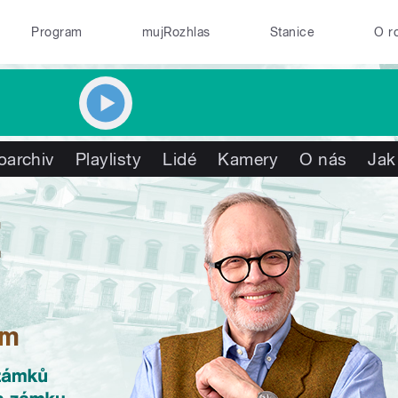
Program
mujRozhlas
Stanice
O r
oarchiv
Playlisty
Lidé
Kamery
O nás
Jak