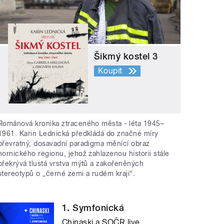
Šikmý kostel 3
Koupit
Románová kronika ztraceného města - léta 1945–
1961. Karin Lednická předkládá do značné míry
převratný, dosavadní paradigma měnící obraz
hornického regionu, jehož zahlazenou historii stále
překrývá tlustá vrstva mýtů a zakořeněných
stereotypů o „černé zemi a rudém kraji“.
1. Symfonická
Chinaski a SOČR live