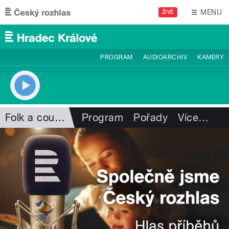
Přejít k hlavnímu obsahu
MENU
ŽIVĚ
PROGRAM
AUDIOARCHIV
KAMERY
Folk a country
Program
Pořady
Více
…