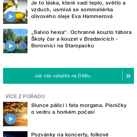
Je to láska, které vadí teplo, světlo a
vzduch, usmívá se sommeliérka
olivového oleje Eva Hammerová
„Salvio hexia“. Ochranné kouzlo tábora
Školy čar a kouzel v Bradavicích -
Borovnici na Staropacku
Jak nás naladíte na DABu
VÍCE Z POŘADU
Slunce pálící i fata morgana. Písničky
o vedru a horkém počasí
Pozvánky na koncerty, folkové