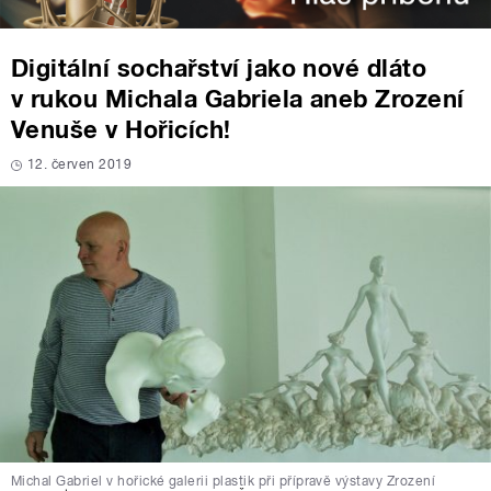
Digitální sochařství jako nové dláto
v rukou Michala Gabriela aneb Zrození
Venuše v Hořicích!
12. červen 2019
Michal Gabriel v hořické galerii plastik při přípravě výstavy Zrození