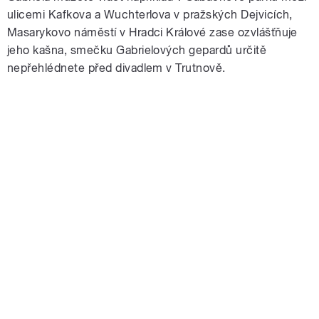
ulicemi Kafkova a Wuchterlova v pražských Dejvicích,
Masarykovo náměstí v Hradci Králové zase ozvlášťňuje
jeho kašna, smečku Gabrielových gepardů určitě
nepřehlédnete před divadlem v Trutnově.