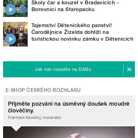
Školy čar a kouzel v Bradavicích -
Borovnici na Staropacku
Tajemství Dětenického panství!
Čarodějnice Žizelda dohlíží na
turistickou novinku zámku v Dětenicích
Jak nás naladíte na DABu
E-SHOP ČESKÉHO ROZHLASU
Přijměte pozvání na úsměvný doušek moudré
člověčiny.
František Novotný, moderátor