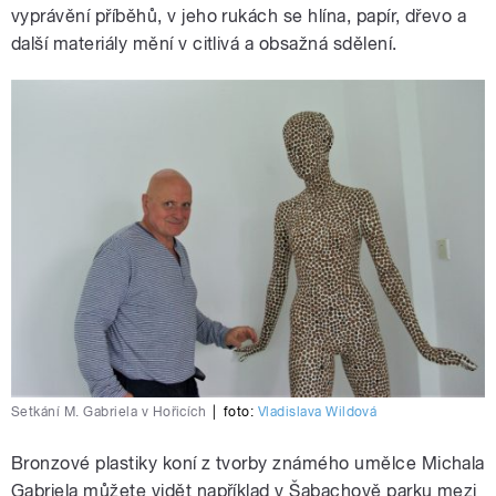
vyprávění příběhů, v jeho rukách se hlína, papír, dřevo a
další materiály mění v citlivá a obsažná sdělení.
Setkání M. Gabriela v Hořicích
|
foto:
Vladislava Wildová
Bronzové plastiky koní z tvorby známého umělce Michala
Gabriela můžete vidět například v Šabachově parku mezi