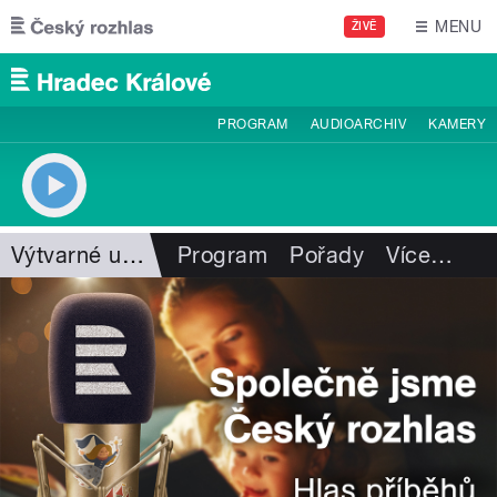
Přejít k hlavnímu obsahu
MENU
ŽIVĚ
PROGRAM
AUDIOARCHIV
KAMERY
Výtvarné umění
Program
Pořady
Více
…