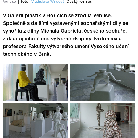
Venuše
|
foto:
Vladislava Wildová
,
Český rozhlas
V Galerii plastik v Hořicích se zrodila Venuše.
Společně s dalšími vystavenými sochařskými díly se
vynořila z dílny Michala Gabriela, českého sochaře,
zakládajícího člena výtvarné skupiny Tvrdohlaví a
profesora Fakulty výtvarného umění Vysokého učení
technického v Brně.