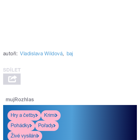
autoři:
Vladislava Wildová
,
baj
mujRozhlas
Hry a četby
Krimi
Pohádky
Pořady
Živé vysílání