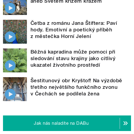
aneb Světem křížem krážem
Četba z románu Jana Štiftera: Paví
hody. Emotivní a poetický příběh
z městečka Horní Jelení
Běžná kapradina může pomoci při
sledování stavu krajiny jako citlivý
ukazatel životního prostředí
Šestitunový obr Kryštof! Na výzdobě
třetího největšího funkčního zvonu
v Čechách se podílela žena
Jak nás naladíte na DABu