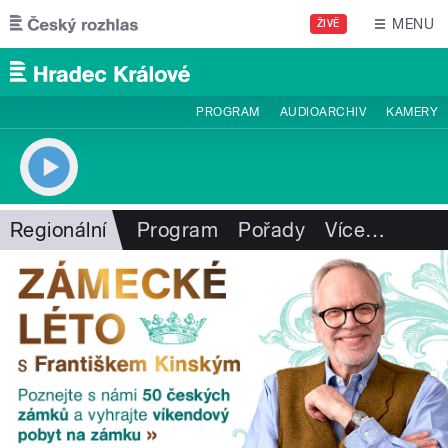
Přejít k hlavnímu obsahu
MENU
ŽIVĚ
PROGRAM
AUDIOARCHIV
KAMERY
Regionální
Program
Pořady
Více
…