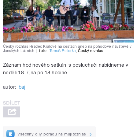
Český rozhlas Hradec Králové na cestách aneb na pohodové návštěvě v
Janských Lázních
|
foto:
Tomáš Peterka
,
Český rozhlas
Záznam hodinového setkání s posluchači nabídneme v
neděli 18. října po 18 hodině.
autor:
baj
Všechny díly pořadu na mujRozhlas