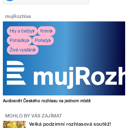
mujRozhlas
Hry a četby
Krimi
Pohádky
Pořady
Živé vysílání
Audiosvět Českého rozhlasu na jednom místě
MOHLO BY VÁS ZAJÍMAT
Velká podzimní rozhlasová soutěž!