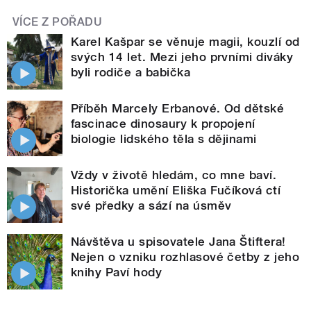
VÍCE Z POŘADU
Karel Kašpar se věnuje magii, kouzlí od
svých 14 let. Mezi jeho prvními diváky
byli rodiče a babička
Příběh Marcely Erbanové. Od dětské
fascinace dinosaury k propojení
biologie lidského těla s dějinami
Vždy v životě hledám, co mne baví.
Historička umění Eliška Fučíková ctí
své předky a sází na úsměv
Návštěva u spisovatele Jana Štiftera!
Nejen o vzniku rozhlasové četby z jeho
knihy Paví hody