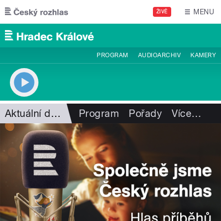
Přejít k hlavnímu obsahu
MENU
ŽIVĚ
PROGRAM
AUDIOARCHIV
KAMERY
Aktuální dění
Program
Pořady
Více
…