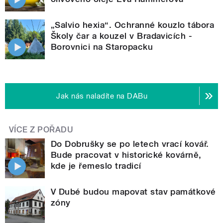
„Salvio hexia“. Ochranné kouzlo tábora
Školy čar a kouzel v Bradavicích -
Borovnici na Staropacku
Jak nás naladíte na DABu
VÍCE Z POŘADU
Do Dobrušky se po letech vrací kovář.
Bude pracovat v historické kovárně,
kde je řemeslo tradicí
V Dubé budou mapovat stav památkové
zóny