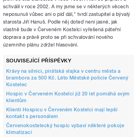
schválil v roce 2002. A my jsme se v některých věcech
neposunuli vůbec ani o píď dál," tvrdí zastupitel a bývalý
starosta Jiří Hanuš. Podle něj doteď není jasné, jak
vlastně bude v Červeném Kostelci vyřešená páteřní
doprava a právě proto se při schvalování nového
územního plánu zdržel hlasování.
SOUVISEJÍCÍ PŘÍSPĚVKY
Krávy na silnici, pirátská vlajka v centru města a
brambora za 500 Kč. Léto Městské policie Červený
Kostelec
Hospic v Červeném Kostelci již 20 let pomáhá svým
klientům
Klienti Hospicu v Červeném Kostelci mají lepší
kontakt s personálem
Červenokostelecký hospic vybaví některé pokoje
klimatizací