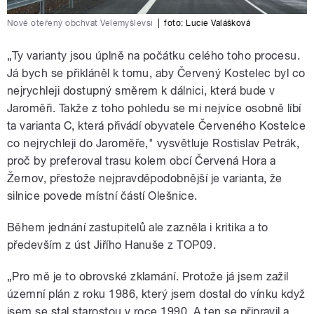
Nově oteřený obchvat Velemyšlevsi
|
foto: Lucie Valášková
„Ty varianty jsou úplně na počátku celého toho procesu.
Já bych se přikláněl k tomu, aby Červený Kostelec byl co
nejrychleji dostupný směrem k dálnici, která bude v
Jaroměři. Takže z toho pohledu se mi nejvíce osobně líbí
ta varianta C, která přivádí obyvatele Červeného Kostelce
co nejrychleji do Jaroměře," vysvětluje Rostislav Petrák,
proč by preferoval trasu kolem obcí Červená Hora a
Žernov, přestože nejpravděpodobnější je varianta, že
silnice povede místní částí Olešnice.
Během jednání zastupitelů ale zazněla i kritika a to
především z úst Jiřího Hanuše z TOP09.
„Pro mě je to obrovské zklamání. Protože já jsem zažil
územní plán z roku 1986, který jsem dostal do vínku když
jsem se stal starostou v roce 1990. A ten se připravil a