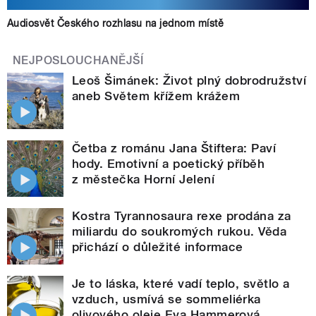
Audiosvět Českého rozhlasu na jednom místě
NEJPOSLOUCHANĚJŠÍ
Leoš Šimánek: Život plný dobrodružství
aneb Světem křížem krážem
Četba z románu Jana Štiftera: Paví
hody. Emotivní a poetický příběh
z městečka Horní Jelení
Kostra Tyrannosaura rexe prodána za
miliardu do soukromých rukou. Věda
přichází o důležité informace
Je to láska, které vadí teplo, světlo a
vzduch, usmívá se sommeliérka
olivového oleje Eva Hammerová