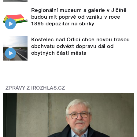
Regionální muzeum a galerie v Jičíně
budou mít poprvé od vzniku v roce
1895 depozitář na sbírky
Kostelec nad Orlicí chce novou trasou
obchvatu odvézt dopravu dál od
obytných částí města
ZPRÁVY Z IROZHLAS.CZ