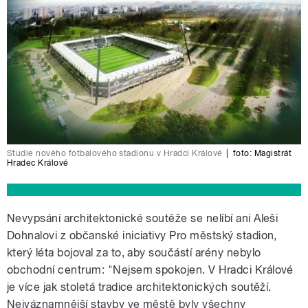
Studie nového fotbalového stadionu v Hradci Králové
|
foto:
Magistrát
Hradec Králové
Nevypsání architektonické soutěže se nelíbí ani Aleši
Dohnalovi z občanské iniciativy Pro městský stadion,
který léta bojoval za to, aby součástí arény nebylo
obchodní centrum: "Nejsem spokojen. V Hradci Králové
je více jak stoletá tradice architektonických soutěží.
Nejváznamnější stavby ve městě byly všechny