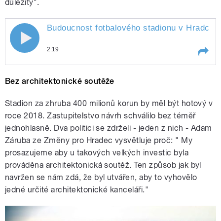
důležitý".
Budoucnost fotbalového stadionu v Hradci K
2:19
Play /
jasnější
Budoucnost fotbalového stadionu v
Bez architektonické soutěže
Hradci Králové je
Stadion za zhruba 400 milionů korun by měl být hotový v
roce 2018. Zastupitelstvo návrh schválilo bez téměř
jednohlasně. Dva politici se zdrželi - jeden z nich - Adam
Záruba ze Změny pro Hradec vysvětluje proč: " My
prosazujeme aby u takových velkých investic byla
prováděna architektonická soutěž. Ten způsob jak byl
pause
navržen se nám zdá, že byl utvářen, aby to vyhovělo
jedné určité architektonické kanceláři."