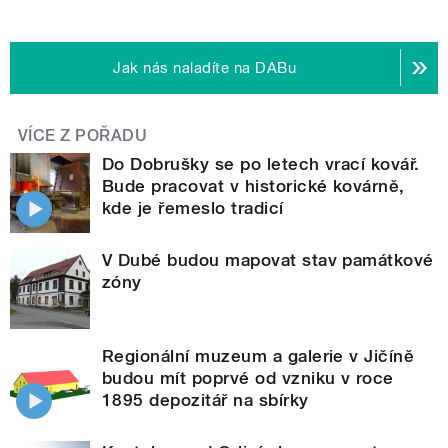
Jak nás naladíte na DABu
VÍCE Z POŘADU
Do Dobrušky se po letech vrací kovář.
Bude pracovat v historické kovárně,
kde je řemeslo tradicí
V Dubé budou mapovat stav památkové
zóny
Regionální muzeum a galerie v Jičíně
budou mít poprvé od vzniku v roce
1895 depozitář na sbírky