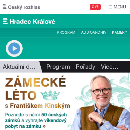
Přejít k hlavnímu obsahu
MENU
ŽIVĚ
PROGRAM
AUDIOARCHIV
KAMERY
Aktuální dění
Program
Pořady
Více
…