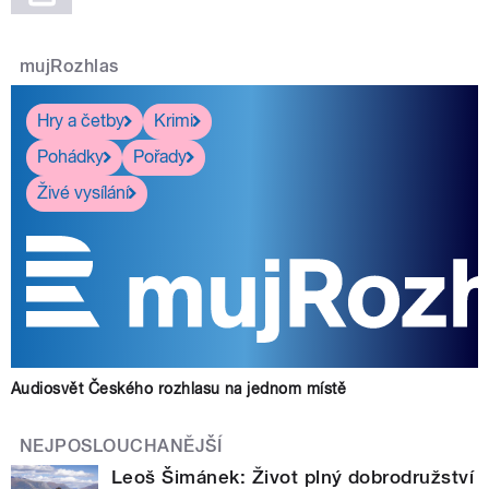
mujRozhlas
Hry a četby
Krimi
Pohádky
Pořady
Živé vysílání
Audiosvět Českého rozhlasu na jednom místě
NEJPOSLOUCHANĚJŠÍ
Leoš Šimánek: Život plný dobrodružství