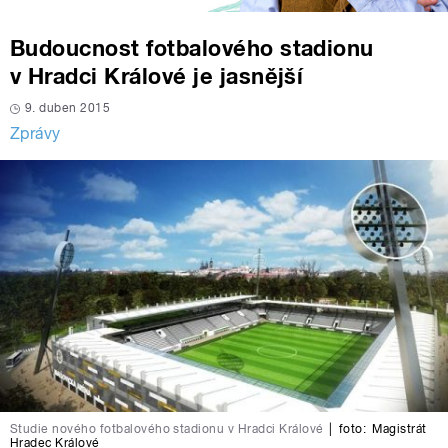
Budoucnost fotbalového stadionu
v Hradci Králové je jasnější
9. duben 2015
Zprávy
Studie nového fotbalového stadionu v Hradci Králové
|
foto:
Magistrát
Hradec Králové