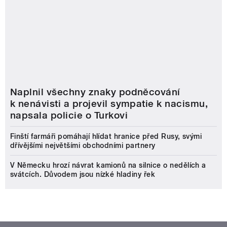
Naplnil všechny znaky podněcování
k nenávisti a projevil sympatie k nacismu,
napsala policie o Turkovi
Finští farmáři pomáhají hlídat hranice před Rusy, svými
dřívějšími největšími obchodními partnery
V Německu hrozí návrat kamionů na silnice o nedělích a
svátcích. Důvodem jsou nízké hladiny řek
Český rozhlas
O nás
Válka na Ukrajině
Jak nás naladíte
Komunální volby
Nápověda
Stanice
Lidé v rádiu