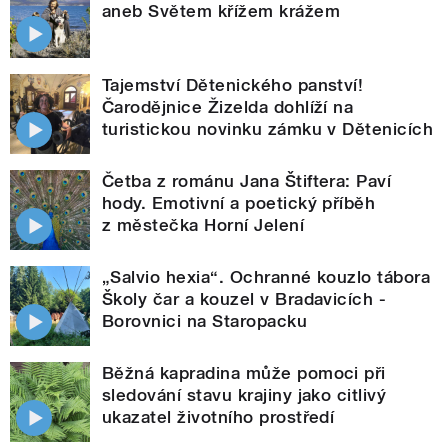
aneb Světem křížem krážem
Tajemství Dětenického panství!
Čarodějnice Žizelda dohlíží na
turistickou novinku zámku v Dětenicích
Četba z románu Jana Štiftera: Paví
hody. Emotivní a poetický příběh
z městečka Horní Jelení
„Salvio hexia“. Ochranné kouzlo tábora
Školy čar a kouzel v Bradavicích -
Borovnici na Staropacku
Běžná kapradina může pomoci při
sledování stavu krajiny jako citlivý
ukazatel životního prostředí