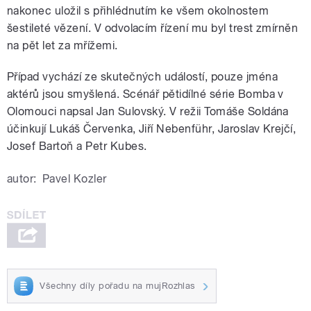
nakonec uložil s přihlédnutím ke všem okolnostem
šestileté vězení. V odvolacím řízení mu byl trest zmírněn
na pět let za mřížemi.
Případ vychází ze skutečných událostí, pouze jména
aktérů jsou smyšlená. Scénář pětidílné série Bomba v
Olomouci napsal Jan Sulovský. V režii Tomáše Soldána
účinkují Lukáš Červenka, Jiří Nebenführ, Jaroslav Krejčí,
Josef Bartoň a Petr Kubes.
autor:
Pavel Kozler
Všechny díly pořadu na mujRozhlas