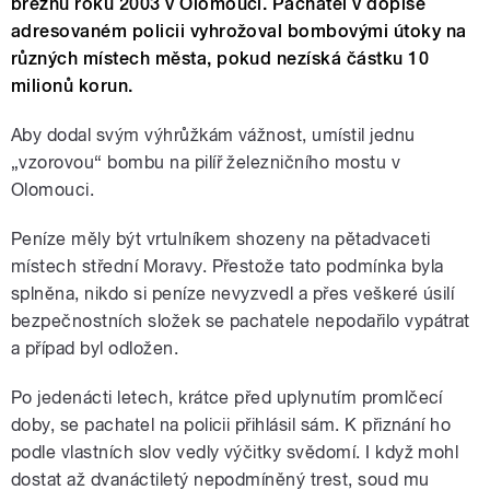
březnu roku 2003 v Olomouci. Pachatel v dopise
adresovaném policii vyhrožoval bombovými útoky na
různých místech města, pokud nezíská částku 10
milionů korun.
Aby dodal svým výhrůžkám vážnost, umístil jednu
„vzorovou“ bombu na pilíř železničního mostu v
Olomouci.
Peníze měly být vrtulníkem shozeny na pětadvaceti
místech střední Moravy. Přestože tato podmínka byla
splněna, nikdo si peníze nevyzvedl a přes veškeré úsilí
bezpečnostních složek se pachatele nepodařilo vypátrat
a případ byl odložen.
Po jedenácti letech, krátce před uplynutím promlčecí
doby, se pachatel na policii přihlásil sám. K přiznání ho
podle vlastních slov vedly výčitky svědomí. I když mohl
dostat až dvanáctiletý nepodmíněný trest, soud mu