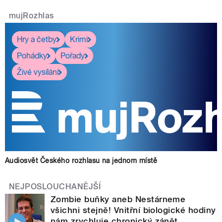
mujRozhlas
Hry a četby
Krimi
Pohádky
Pořady
Živé vysílání
Audiosvět Českého rozhlasu na jednom místě
NEJPOSLOUCHANĚJŠÍ
Zombie buňky aneb Nestárneme
všichni stejně! Vnitřní biologické hodiny
nám zrychluje chronický zánět