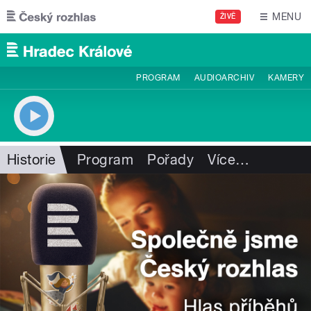
Přejít k hlavnímu obsahu
MENU
ŽIVĚ
PROGRAM
AUDIOARCHIV
KAMERY
Historie
Program
Pořady
Více
…