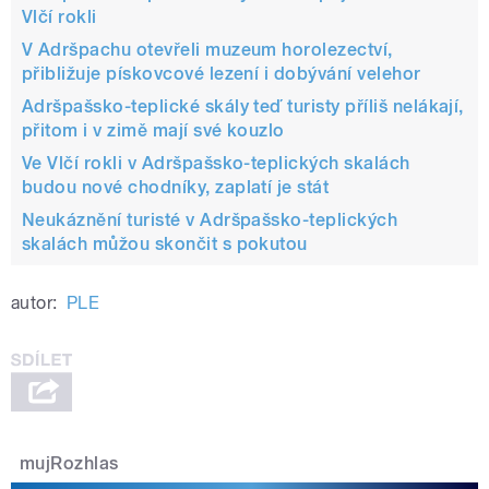
Vlčí rokli
V Adršpachu otevřeli muzeum horolezectví,
přibližuje pískovcové lezení i dobývání velehor
Adršpašsko-teplické skály teď turisty příliš nelákají,
přitom i v zimě mají své kouzlo
Ve Vlčí rokli v Adršpašsko-teplických skalách
budou nové chodníky, zaplatí je stát
Neukáznění turisté v Adršpašsko-teplických
skalách můžou skončit s pokutou
autor:
PLE
mujRozhlas