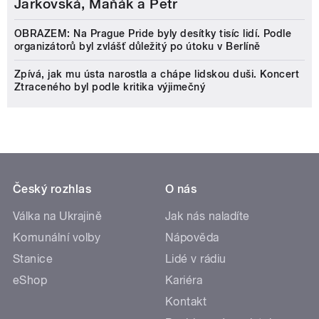
Jarkovská, Maňák a Petr
OBRAZEM: Na Prague Pride byly desítky tisíc lidí. Podle
organizátorů byl zvlášť důležitý po útoku v Berlíně
Zpívá, jak mu ústa narostla a chápe lidskou duši. Koncert
Ztraceného byl podle kritika výjimečný
Český rozhlas
O nás
Válka na Ukrajině
Jak nás naladíte
Komunální volby
Nápověda
Stanice
Lidé v rádiu
eShop
Kariéra
Kontakt