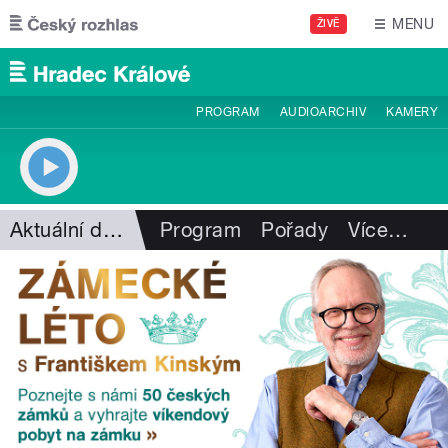
Přejít k hlavnímu obsahu
MENU
ŽIVĚ
PROGRAM
AUDIOARCHIV
KAMERY
Aktuální dění
Program
Pořady
Více
…