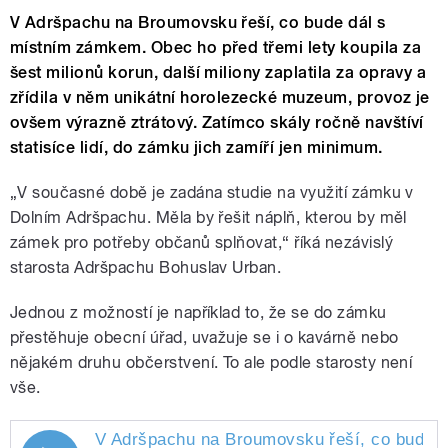
V Adršpachu na Broumovsku řeší, co bude dál s
místním zámkem. Obec ho před třemi lety koupila za
šest milionů korun, další miliony zaplatila za opravy a
zřídila v něm unikátní horolezecké muzeum, provoz je
ovšem výrazně ztrátový. Zatímco skály ročně navštíví
statisíce lidí, do zámku jich zamíří jen minimum.
„V současné době je zadána studie na využití zámku v
Dolním Adršpachu. Měla by řešit náplň, kterou by měl
zámek pro potřeby občanů splňovat,“ říká nezávislý
starosta Adršpachu Bohuslav Urban.
Jednou z možností je například to, že se do zámku
přestěhuje obecní úřad, uvažuje se i o kavárně nebo
nějakém druhu občerstvení. To ale podle starosty není
vše.
V Adršpachu na Broumovsku řeší, co bude d