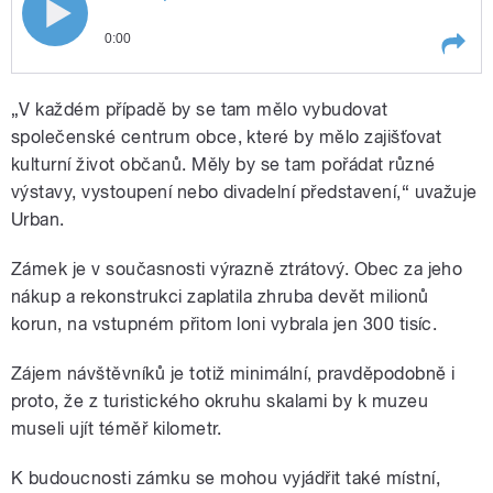
V Adršpachu na Broumovsku řeší, co
0:00
bude dál s místním zámkem. Zájem
Play /
je
V Adršpachu na Broumovsku
turistů je minimální
„V každém případě by se tam mělo vybudovat
minimální
řeší, co bude dál s místním
zámkem. Zájem turistů
společenské centrum obce, které by mělo zajišťovat
kulturní život občanů. Měly by se tam pořádat různé
výstavy, vystoupení nebo divadelní představení,“ uvažuje
Urban.
Zámek je v současnosti výrazně ztrátový. Obec za jeho
nákup a rekonstrukci zaplatila zhruba devět milionů
pause
korun, na vstupném přitom loni vybrala jen 300 tisíc.
Zájem návštěvníků je totiž minimální, pravděpodobně i
proto, že z turistického okruhu skalami by k muzeu
museli ujít téměř kilometr.
K budoucnosti zámku se mohou vyjádřit také místní,