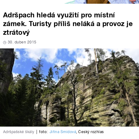
Adršpach hledá využití pro místní
zámek. Turisty příliš neláká a provoz je
ztrátový
30. duben 2015
Adršpašské škály
|
foto:
Jiřina Šmídová
,
Český rozhlas