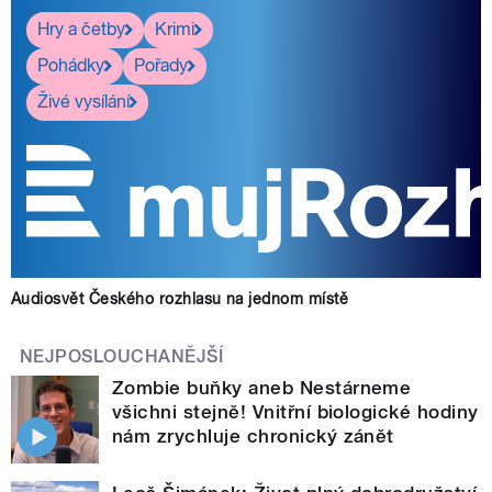
Hry a četby
Krimi
Pohádky
Pořady
Živé vysílání
Audiosvět Českého rozhlasu na jednom místě
NEJPOSLOUCHANĚJŠÍ
Zombie buňky aneb Nestárneme
všichni stejně! Vnitřní biologické hodiny
nám zrychluje chronický zánět