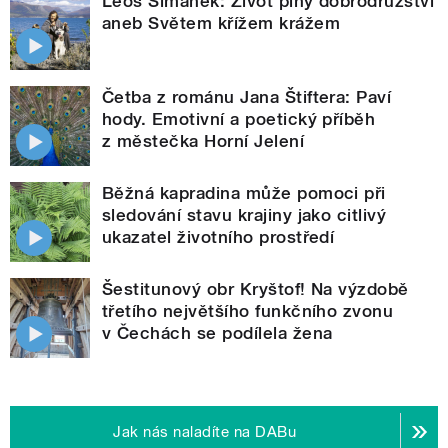
Leoš Šimánek: Život plný dobrodružství
aneb Světem křížem krážem
Četba z románu Jana Štiftera: Paví
hody. Emotivní a poetický příběh
z městečka Horní Jelení
Běžná kapradina může pomoci při
sledování stavu krajiny jako citlivý
ukazatel životního prostředí
Šestitunový obr Kryštof! Na výzdobě
třetího největšího funkčního zvonu
v Čechách se podílela žena
Jak nás naladíte na DABu