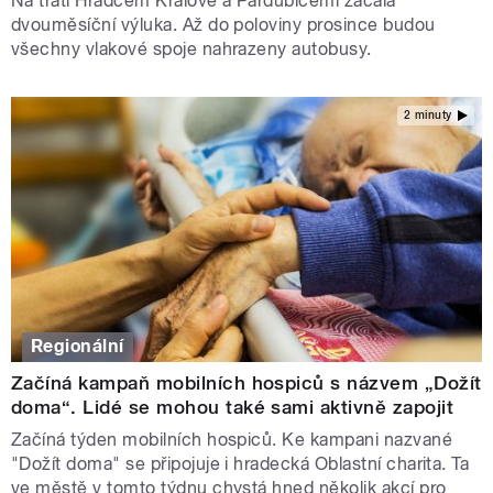
Na trati Hradcem Králové a Pardubicemi začala
dvouměsíční výluka. Až do poloviny prosince budou
všechny vlakové spoje nahrazeny autobusy.
2 minuty
Regionální
Začíná kampaň mobilních hospiců s názvem „Dožít
doma“. Lidé se mohou také sami aktivně zapojit
Začíná týden mobilních hospiců. Ke kampani nazvané
"Dožít doma" se připojuje i hradecká Oblastní charita. Ta
ve městě v tomto týdnu chystá hned několik akcí pro