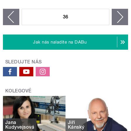
STRÁNKY
36
n
zí
Jak nás naladíte na DABu
SLEDUJTE NÁS
KOLEGOVÉ
Jana
Jiří
Kudyvejsová
Kánský