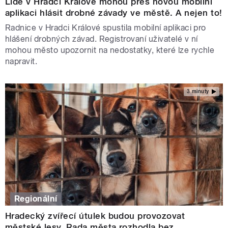
Lidé v Hradci Králové mohou přes novou mobilní
aplikaci hlásit drobné závady ve městě. A nejen to!
Radnice v Hradci Králové spustila mobilní aplikaci pro
hlášení drobných závad. Registrovaní uživatelé v ní
mohou město upozornit na nedostatky, které lze rychle
napravit.
3 minuty
Regionální
Hradecký zvířecí útulek budou provozovat
městské lesy. Rada města rozhodla bez