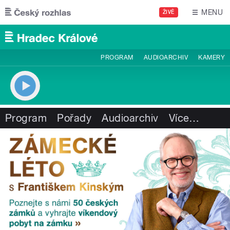
Přejít k hlavnímu obsahu
MENU
ŽIVĚ
PROGRAM
AUDIOARCHIV
KAMERY
Program
Pořady
Audioarchiv
Více
…