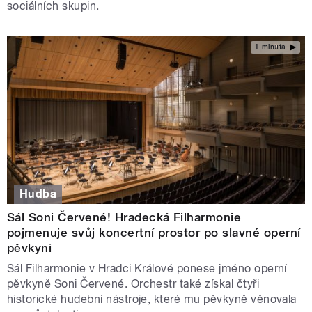
sociálních skupin.
1 minuta
Hudba
Sál Soni Červené! Hradecká Filharmonie
pojmenuje svůj koncertní prostor po slavné operní
pěvkyni
Sál Filharmonie v Hradci Králové ponese jméno operní
pěvkyně Soni Červené. Orchestr také získal čtyři
historické hudební nástroje, které mu pěvkyně věnovala