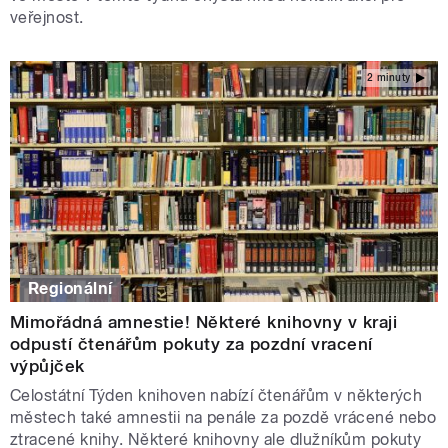
veřejnost.
2 minuty
Regionální
Mimořádná amnestie! Některé knihovny v kraji
odpustí čtenářům pokuty za pozdní vracení
výpůjček
Celostátní Týden knihoven nabízí čtenářům v některých
městech také amnestii na penále za pozdě vrácené nebo
ztracené knihy. Některé knihovny ale dlužníkům pokuty