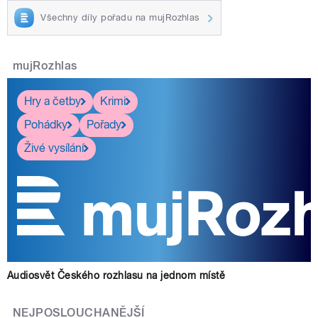
Všechny díly pořadu na mujRozhlas
mujRozhlas
Hry a četby
Krimi
Pohádky
Pořady
Živé vysílání
Audiosvět Českého rozhlasu na jednom místě
NEJPOSLOUCHANĚJŠÍ