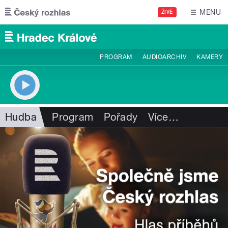
Přejít k hlavnímu obsahu
MENU
ŽIVĚ
PROGRAM
AUDIOARCHIV
KAMERY
Hudba
Program
Pořady
Více
…