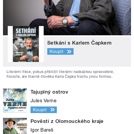
Setkání s Karlem Čapkem
Koupit
Literární fikce, pokus přiblížit literární nadsázkou spisovatele,
filozofa, ale hlavně člověka Karla Čapka trochu jinou formou.
Tajuplný ostrov
Jules Verne
Koupit
Pověsti z Olomouckého kraje
Igor Bareš