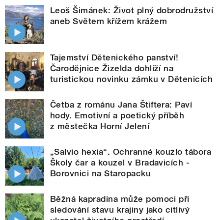
Leoš Šimánek: Život plný dobrodružství
aneb Světem křížem krážem
Tajemství Dětenického panství!
Čarodějnice Žizelda dohlíží na
turistickou novinku zámku v Dětenicích
Četba z románu Jana Štiftera: Paví
hody. Emotivní a poetický příběh
z městečka Horní Jelení
„Salvio hexia“. Ochranné kouzlo tábora
Školy čar a kouzel v Bradavicích -
Borovnici na Staropacku
Běžná kapradina může pomoci při
sledování stavu krajiny jako citlivý