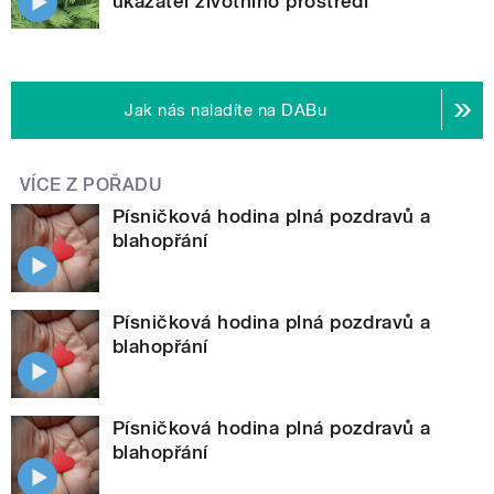
ukazatel životního prostředí
Jak nás naladíte na DABu
VÍCE Z POŘADU
Písničková hodina plná pozdravů a
blahopřání
Písničková hodina plná pozdravů a
blahopřání
Písničková hodina plná pozdravů a
blahopřání