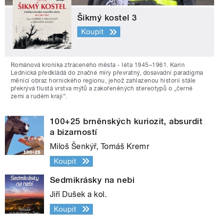
Šikmý kostel 3
Koupit
Románová kronika ztraceného města - léta 1945–1961. Karin
Lednická předkládá do značné míry převratný, dosavadní paradigma
měnící obraz hornického regionu, jehož zahlazenou historii stále
překrývá tlustá vrstva mýtů a zakořeněných stereotypů o „černé
zemi a rudém kraji“.
100+25 brněnských kuriozit, absurdit
a bizarností
Miloš Šenkýř, Tomáš Kremr
Koupit
Sedmikrásky na nebi
Jiří Dušek a kol.
Koupit