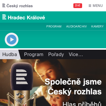
Přejít k hlavnímu obsahu
MENU
ŽIVĚ
PROGRAM
AUDIOARCHIV
KAMERY
Hudba
Program
Pořady
Více
…