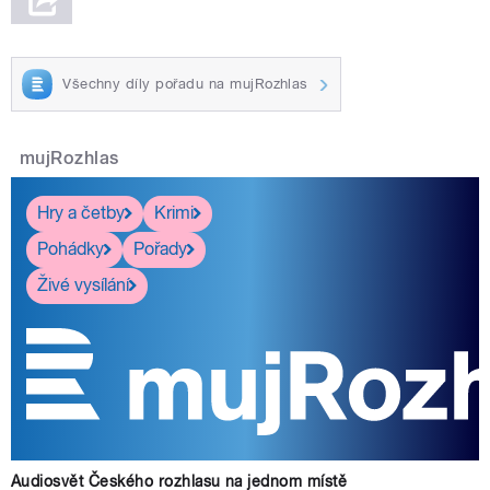
Všechny díly pořadu na mujRozhlas
mujRozhlas
Hry a četby
Krimi
Pohádky
Pořady
Živé vysílání
Audiosvět Českého rozhlasu na jednom místě