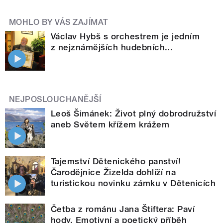
MOHLO BY VÁS ZAJÍMAT
Václav Hybš s orchestrem je jedním
z nejznámějších hudebních...
NEJPOSLOUCHANĚJŠÍ
Leoš Šimánek: Život plný dobrodružství
aneb Světem křížem krážem
Tajemství Dětenického panství!
Čarodějnice Žizelda dohlíží na
turistickou novinku zámku v Dětenicích
Četba z románu Jana Štiftera: Paví
hody. Emotivní a poetický příběh