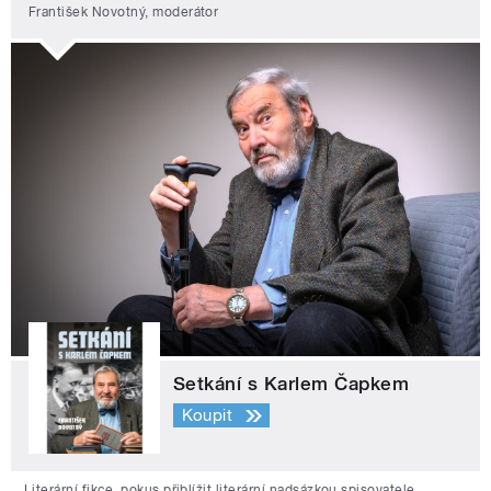
František Novotný, moderátor
Setkání s Karlem Čapkem
Koupit
Literární fikce, pokus přiblížit literární nadsázkou spisovatele,