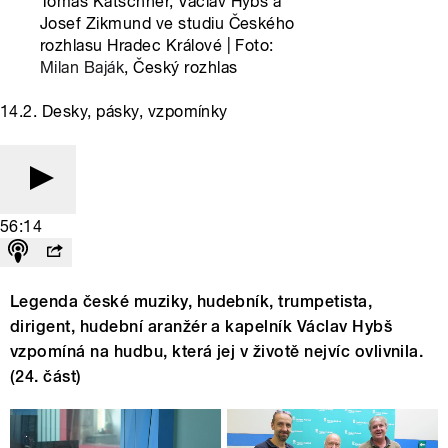
Tomáš Katschner, Václav Hybš a
Josef Zikmund ve studiu Českého
rozhlasu Hradec Králové | Foto:
Milan Baják
, Český rozhlas
14.2. Desky, pásky, vzpomínky
56:14
Legenda české muziky, hudebník, trumpetista,
dirigent, hudební aranžér a kapelník Václav Hybš
vzpomíná na hudbu, která jej v životě nejvíc ovlivnila.
(24. část)