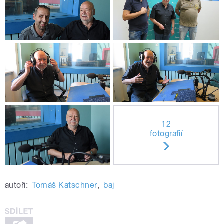
12
fotografií
autoři:
Tomáš Katschner
,
baj