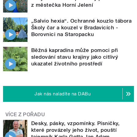
z městečka Horní Jelení
„Salvio hexia“. Ochranné kouzlo tábora
Školy čar a kouzel v Bradavicích -
Borovnici na Staropacku
Běžná kapradina může pomoci při
sledování stavu krajiny jako citlivý
ukazatel životního prostředí
Jak nás naladíte na DABu
VÍCE Z POŘADU
Desky, pásky, vzpomínky. Písničky,
které provázely jeho život, pouští
tajemník Karla Gotta Jan Adam