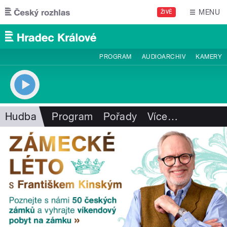
Přejít k hlavnímu obsahu
MENU
ŽIVĚ
PROGRAM
AUDIOARCHIV
KAMERY
Hudba
Program
Pořady
Více
…