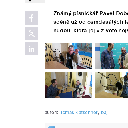
Známý písničkář Pavel Dobeš
scéně už od osmdesátých le
hudbu, která jej v životě nejv
autoři:
Tomáš Katschner
,
baj