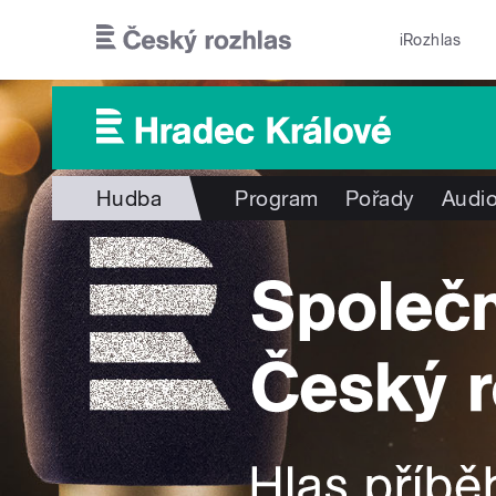
Přejít k hlavnímu obsahu
iRozhlas
Hudba
Program
Pořady
Audio