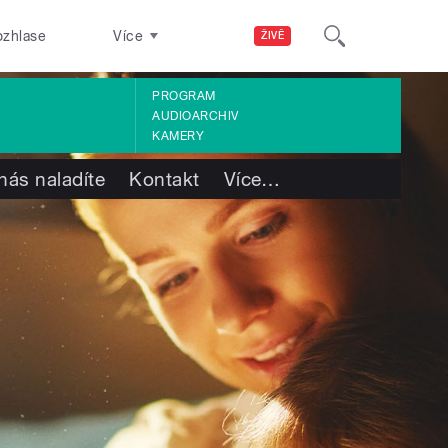
ozhlase
Více
ŽIVĚ
PROGRAM
AUDIOARCHIV
KAMERY
nás naladíte
Kontakt
Více
…