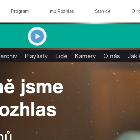
Program
mujRozhlas
Stanice
O r
archiv
Playlisty
Lidé
Kamery
O nás
Jak 