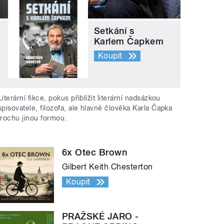
Setkání s
Karlem Čapkem
Koupit
Literární fikce, pokus přiblížit literární nadsázkou
spisovatele, filozofa, ale hlavně člověka Karla Čapka
trochu jinou formou.
6x Otec Brown
Gilbert Keith Chesterton
Koupit
PRAŽSKÉ JARO -