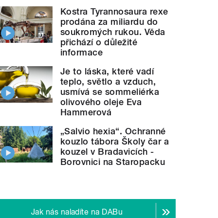
Kostra Tyrannosaura rexe
prodána za miliardu do
soukromých rukou. Věda
přichází o důležité
informace
Je to láska, které vadí
teplo, světlo a vzduch,
usmívá se sommeliérka
olivového oleje Eva
Hammerová
„Salvio hexia“. Ochranné
kouzlo tábora Školy čar a
kouzel v Bradavicích -
Borovnici na Staropacku
Jak nás naladíte na DABu