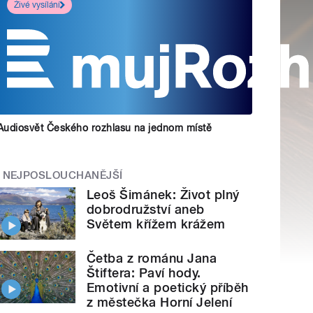
Živé vysílání
Audiosvět Českého rozhlasu na jednom místě
NEJPOSLOUCHANĚJŠÍ
Leoš Šimánek: Život plný
dobrodružství aneb
Světem křížem krážem
Četba z románu Jana
Štiftera: Paví hody.
Emotivní a poetický příběh
z městečka Horní Jelení