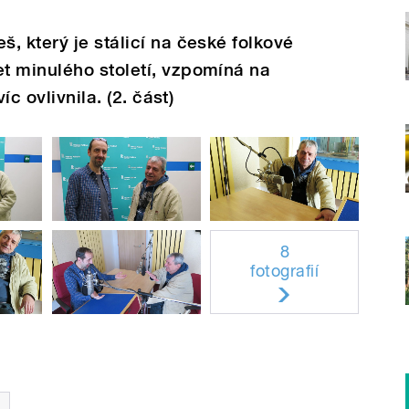
, který je stálicí na české folkové
t minulého století, vzpomíná na
íc ovlivnila. (2. část)
8
fotografií