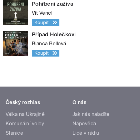
Pohřbeni zaživa
Vít Vencl
Koupit
Případ Holečkovi
Bianca Bellová
Koupit
Český rozhlas
O nás
Válka na Ukrajině
Jak nás naladíte
Komunální volby
Nápověda
Stanice
Lidé v rádiu