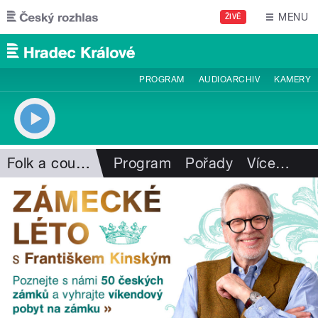
Přejít k hlavnímu obsahu
MENU
ŽIVĚ
PROGRAM
AUDIOARCHIV
KAMERY
Folk a country
Program
Pořady
Více
…