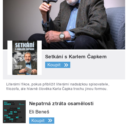
Setkání s Karlem Čapkem
Koupit
Literární fikce, pokus přiblížit literární nadsázkou spisovatele,
filozofa, ale hlavně člověka Karla Čapka trochu jinou formou.
Nepatrná ztráta osamělosti
Eli Beneš
Koupit