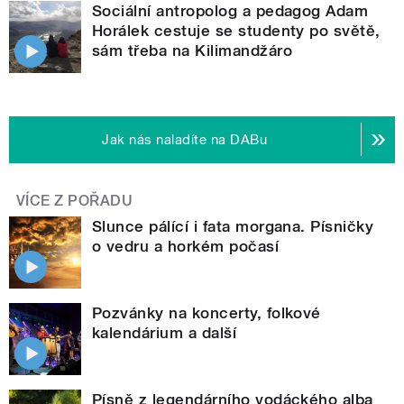
Sociální antropolog a pedagog Adam
Horálek cestuje se studenty po světě,
sám třeba na Kilimandžáro
Jak nás naladíte na DABu
VÍCE Z POŘADU
Slunce pálící i fata morgana. Písničky
o vedru a horkém počasí
Pozvánky na koncerty, folkové
kalendárium a další
Písně z legendárního vodáckého alba