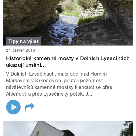
Tipy na výlet
27. červen 2016
Historické kamenné mosty v Dolních Lysečinách
ukazují umění...
V Dolních Lysečinách, malé obci nad Horním
Maršovem v Krkonoších, poutají pozornost
návštěvníků kamenné mostky klenoucí se přes
Albeřický a přes Lysečinský potok. J...