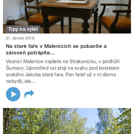
Tipy na výlet
21. červen 2016
Na staré faře v Malenicích se pobavíte a
zároveň potrápíte...
Vesnici Malenice najdete na Strakonicku, v podhůří
Šumavy. Uprostřed vsi stojí na svahu pod kostelem
svatého Jakuba stará fara. Pan farář už v ní dávno
nebydlí, ale...