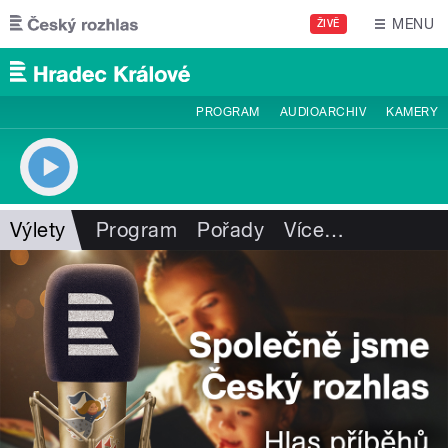
Přejít k hlavnímu obsahu
MENU
ŽIVĚ
PROGRAM
AUDIOARCHIV
KAMERY
Výlety
Program
Pořady
Více
…