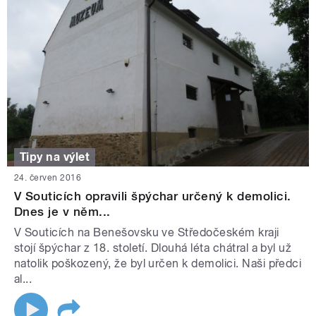
Tipy na výlet
24. červen 2016
V Souticích opravili špýchar určený k demolici.
Dnes je v něm...
V Souticích na Benešovsku ve Středočeském kraji
stojí špýchar z 18. století. Dlouhá léta chátral a byl už
natolik poškozený, že byl určen k demolici. Naši předci
al...