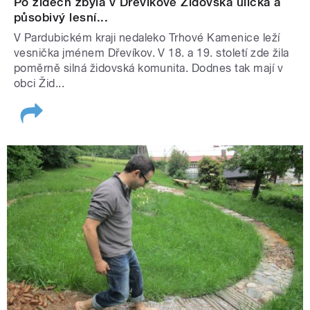
Po židech zbyla v Dřevíkově Židovská ulička a
působivý lesní...
V Pardubickém kraji nedaleko Trhové Kamenice leží
vesnička jménem Dřevíkov. V 18. a 19. století zde žila
poměrně silná židovská komunita. Dodnes tak mají v
obci Žid...