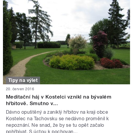
Tipy na výlet
20. červen 2016
Meditační háj v Kostelci vznikl na bývalém
hřbitově. Smutno v...
Dávno opuštěný a zaniklý hřbitov na kraji obce
Kostelec na Tachovsku se nedávno proměnil k
nepoznání. Ne snad, že by se tu opět začalo
pohřbívat. S úctou k pochovan...