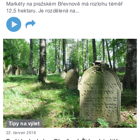
Markéty na pražském Břevnově má rozlohu téměř
12,5 hektaru. Je rozdělená na...
Tipy na výlet
22. červen 2016