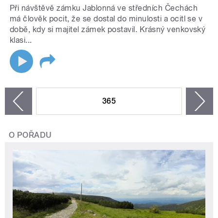
Při návštěvě zámku Jablonná ve středních Čechách
má člověk pocit, že se dostal do minulosti a ocitl se v
době, kdy si majitel zámek postavil. Krásný venkovský
klasi...
STRÁNKY
365
n
zí
O POŘADU