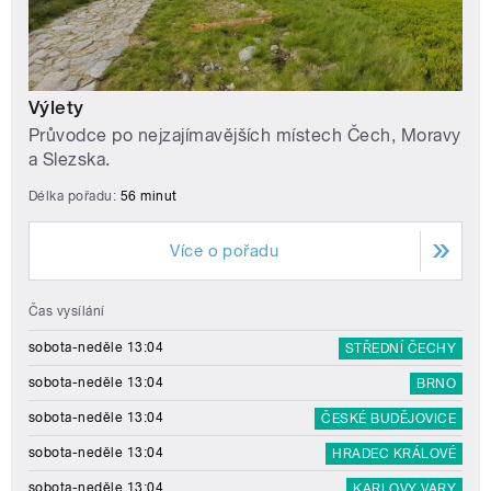
Výlety
Průvodce po nejzajímavějších místech Čech, Moravy
a Slezska.
Délka pořadu:
56 minut
Více o pořadu
Čas vysílání
sobota-neděle 13:04
STŘEDNÍ ČECHY
sobota-neděle 13:04
BRNO
sobota-neděle 13:04
ČESKÉ BUDĚJOVICE
sobota-neděle 13:04
HRADEC KRÁLOVÉ
sobota-neděle 13:04
KARLOVY VARY