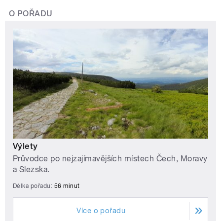
O POŘADU
Výlety
Průvodce po nejzajímavějších místech Čech, Moravy
a Slezska.
Délka pořadu:
56 minut
Více o pořadu