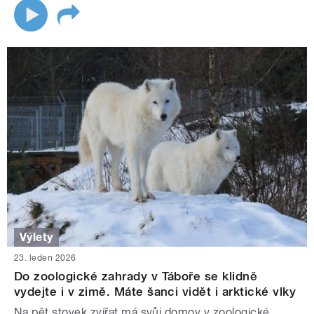
Výlety
23. leden 2026
Do zoologické zahrady v Táboře se klidně
vydejte i v zimě. Máte šanci vidět i arktické vlky
Na pět stovek zvířat má svůj domov v zoologické