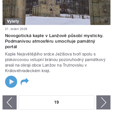
Výlety
21. leden 2026
Novogotická kaple v Lanžově působí mysticky.
Podmanivou atmosféru umocňuje památný
portál
Kaple Nejsvětějšího srdce Ježíšova tvoří spolu s
pískovcovou vstupní bránou pozoruhodný památkový
areál na okraji obce Lanžov na Trutnovsku v
Královéhradeckém kraji.
STRÁNKY
19
n
zí