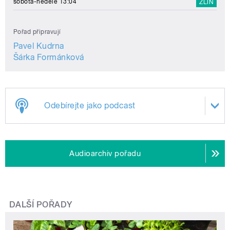
sobota-neděle 13:04
ZLÍN
Pořad připravují
Pavel Kudrna
Šárka Formánková
Odebírejte jako podcast
Audioarchiv pořadu
DALŠÍ POŘADY