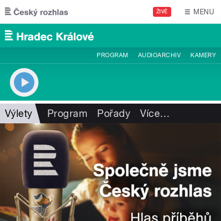
Přejít k hlavnímu obsahu
MENU
ŽIVĚ
PROGRAM
AUDIOARCHIV
KAMERY
Výlety
Program
Pořady
Více
…