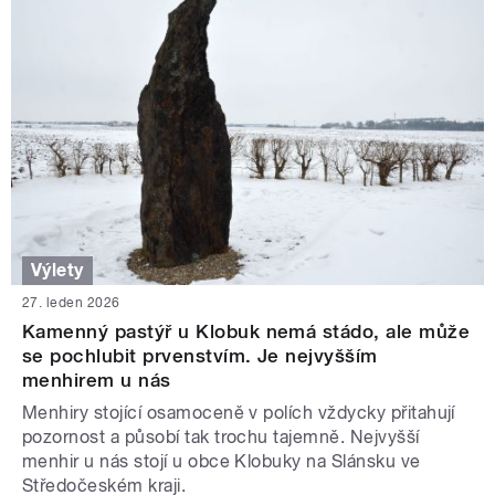
Výlety
27. leden 2026
Kamenný pastýř u Klobuk nemá stádo, ale může
se pochlubit prvenstvím. Je nejvyšším
menhirem u nás
Menhiry stojící osamoceně v polích vždycky přitahují
pozornost a působí tak trochu tajemně. Nejvyšší
menhir u nás stojí u obce Klobuky na Slánsku ve
Středočeském kraji.