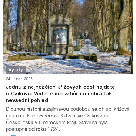
Výlety
24. leden 2026
Jednu z nejhezčích křížových cest najdete
u Cvikova. Vede přímo vzhůru a nabízí tak
nevšední pohled
Dlouhou historií a zajímavou podobou se chlubí křížová
cesta na Křížový vrch – Kalvárii ve Cvikově na
Českolipsku v Libereckém kraji. Stavěna byla
postupně od roku 1724.