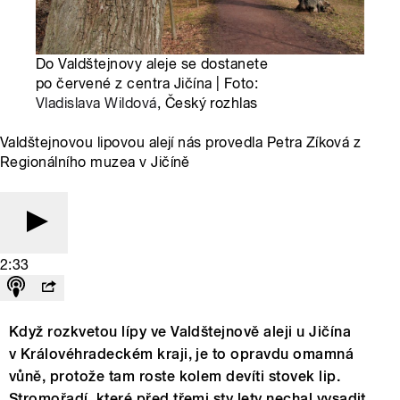
Do Valdštejnovy aleje se dostanete
po červené z centra Jičína | Foto:
Vladislava Wildová
, Český rozhlas
Valdštejnovou lipovou alejí nás provedla Petra Zíková z
Regionálního muzea v Jičíně
2:33
Když rozkvetou lípy ve Valdštejnově aleji u Jičína
v Královéhradeckém kraji, je to opravdu omamná
vůně, protože tam roste kolem devíti stovek lip.
Stromořadí, které před třemi sty lety nechal vysadit