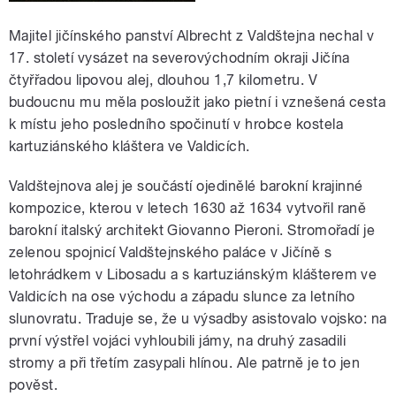
Majitel jičínského panství Albrecht z Valdštejna nechal v
17. století vysázet na severovýchodním okraji Jičína
čtyřřadou lipovou alej, dlouhou 1,7 kilometru. V
budoucnu mu měla posloužit jako pietní i vznešená cesta
k místu jeho posledního spočinutí v hrobce kostela
kartuziánského kláštera ve Valdicích.
Valdštejnova alej je součástí ojedinělé barokní krajinné
kompozice, kterou v letech 1630 až 1634 vytvořil raně
barokní italský architekt Giovanno Pieroni. Stromořadí je
zelenou spojnicí Valdštejnského paláce v Jičíně s
letohrádkem v Libosadu a s kartuziánským klášterem ve
Valdicích na ose východu a západu slunce za letního
slunovratu. Traduje se, že u výsadby asistovalo vojsko: na
první výstřel vojáci vyhloubili jámy, na druhý zasadili
stromy a při třetím zasypali hlínou. Ale patrně je to jen
pověst.