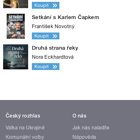
Koupit
Setkání s Karlem Čapkem
František Novotný
Koupit
Druhá strana řeky
Nora Eckhardtová
Koupit
Český rozhlas
O nás
Válka na Ukrajině
Jak nás naladíte
Komunální volby
Nápověda