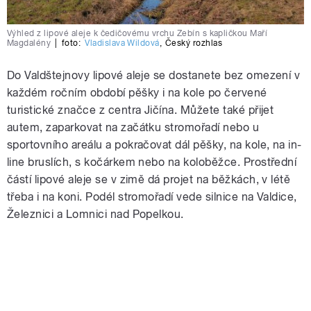
Výhled z lipové aleje k čedičovému vrchu Zebín s kapličkou Maří
Magdalény
|
foto:
Vladislava Wildová
,
Český rozhlas
Do Valdštejnovy lipové aleje se dostanete bez omezení v
každém ročním období pěšky i na kole po červené
turistické značce z centra Jičína. Můžete také přijet
autem, zaparkovat na začátku stromořadí nebo u
sportovního areálu a pokračovat dál pěšky, na kole, na in-
line bruslích, s kočárkem nebo na koloběžce. Prostřední
částí lipové aleje se v zimě dá projet na běžkách, v létě
třeba i na koni. Podél stromořadí vede silnice na Valdice,
Železnici a Lomnici nad Popelkou.