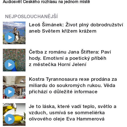
Audiosvět Českého rozhlasu na jednom místě
NEJPOSLOUCHANĚJŠÍ
Leoš Šimánek: Život plný dobrodružství
aneb Světem křížem krážem
Četba z románu Jana Štiftera: Paví
hody. Emotivní a poetický příběh
z městečka Horní Jelení
Kostra Tyrannosaura rexe prodána za
miliardu do soukromých rukou. Věda
přichází o důležité informace
Je to láska, které vadí teplo, světlo a
vzduch, usmívá se sommeliérka
olivového oleje Eva Hammerová