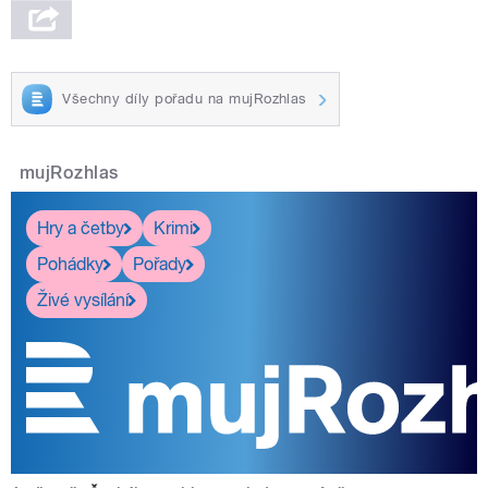
Všechny díly pořadu na mujRozhlas
mujRozhlas
Hry a četby
Krimi
Pohádky
Pořady
Živé vysílání