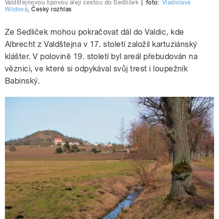
Valdštejnovou lipovou alejí cestou do Sedliček
|
foto:
Vladislava
Wildová
,
Český rozhlas
Ze Sedliček mohou pokračovat dál do Valdic, kde
Albrecht z Valdštejna v 17. století založil kartuziánský
klášter. V polovině 19. století byl areál přebudován na
věznici, ve které si odpykával svůj trest i loupežník
Babinský.