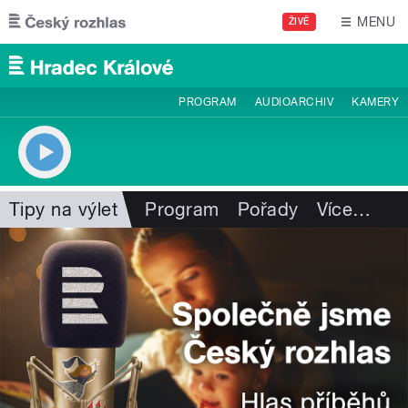
Přejít k hlavnímu obsahu
MENU
ŽIVĚ
PROGRAM
AUDIOARCHIV
KAMERY
Tipy na výlet
Program
Pořady
Více
…