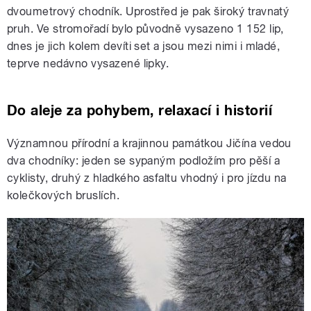
dvoumetrový chodník. Uprostřed je pak široký travnatý
pruh. Ve stromořadí bylo původně vysazeno 1 152 lip,
dnes je jich kolem devíti set a jsou mezi nimi i mladé,
teprve nedávno vysazené lipky.
Do aleje za pohybem, relaxací i historií
Významnou přírodní a krajinnou památkou Jičína vedou
dva chodníky: jeden se sypaným podložím pro pěší a
cyklisty, druhý z hladkého asfaltu vhodný i pro jízdu na
kolečkových bruslích.