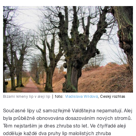
Bizarní kmeny lip v aleji lip
|
foto:
Vladislava Wildová
,
Český rozhlas
Současné lípy už samozřejmě Valdštejna nepamatují. Alej
byla průběžně obnovována dosazováním nových stromů.
Těm nejstarším je dnes zhruba sto let. Ve čtyřřadé aleji
odděluje každé dva pruhy lip malolistých zhruba