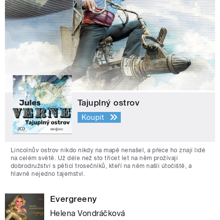
Tajuplný ostrov
Koupit
Lincolnův ostrov nikdo nikdy na mapě nenašel, a přece ho znají lidé
na celém světě. Už déle než sto třicet let na něm prožívají
dobrodružství s pěticí trosečníků, kteří na něm našli útočiště, a
hlavně nejedno tajemství.
Evergreeny
Helena Vondráčková