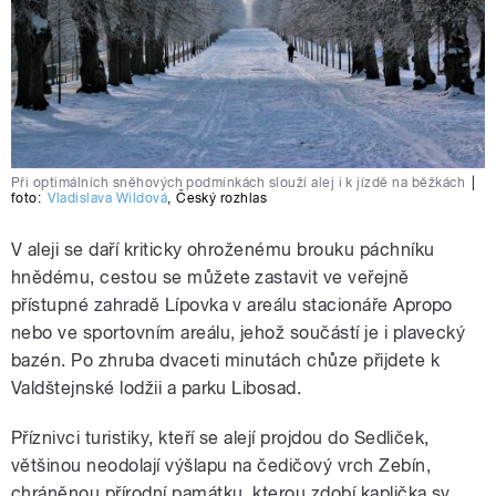
Při optimálních sněhových podmínkách slouží alej i k jízdě na běžkách
|
foto:
Vladislava Wildová
,
Český rozhlas
V aleji se daří kriticky ohroženému brouku páchníku
hnědému, cestou se můžete zastavit ve veřejně
přístupné zahradě Lípovka v areálu stacionáře Apropo
nebo ve sportovním areálu, jehož součástí je i plavecký
bazén. Po zhruba dvaceti minutách chůze přijdete k
Valdštejnské lodžii a parku Libosad.
Příznivci turistiky, kteří se alejí projdou do Sedliček,
většinou neodolají výšlapu na čedičový vrch Zebín,
chráněnou přírodní památku, kterou zdobí kaplička sv.