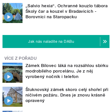
„Salvio hexia“. Ochranné kouzlo tábora
Školy čar a kouzel v Bradavicích -
Borovnici na Staropacku
Jak nás naladíte na DABu
VÍCE Z POŘADU
Zámek Bílovec láká na rozsáhlou sbírku
modrobílého porcelánu. Je z něj
vyrobený nočník i telefon
Šluknovský zámek skoro celý shořel při
ničivém požáru. Dnes je znovu krásně
opravený