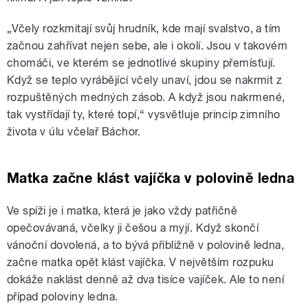
„Včely rozkmitají svůj hrudník, kde mají svalstvo, a tím
začnou zahřívat nejen sebe, ale i okolí. Jsou v takovém
chomáči, ve kterém se jednotlivé skupiny přemísťují.
Když se teplo vyrábějící včely unaví, jdou se nakrmit z
rozpuštěných medných zásob. A když jsou nakrmené,
tak vystřídají ty, které topí,“ vysvětluje princip zimního
života v úlu včelař Báchor.
Matka začne klást vajíčka v polovině ledna
Ve spíži je i matka, která je jako vždy patřičně
opečovávaná, včelky ji češou a myjí. Když skončí
vánoční dovolená, a to bývá přibližně v polovině ledna,
začne matka opět klást vajíčka. V největším rozpuku
dokáže naklást denně až dva tisíce vajíček. Ale to není
případ poloviny ledna.