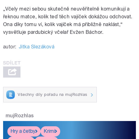
„Včely mezi sebou skutečně neuvěřitelně komunikují a
řeknou matce, kolik teď těch vajíček dokážou odchovat.
Ona díky tomu ví, kolik vajíček má přibližně naklást,“
vysvětluje pardubický včelař Evžen Báchor.
autor:
Jitka Slezáková
Všechny díly pořadu na mujRozhlas
mujRozhlas
Hry a četby
Krimi