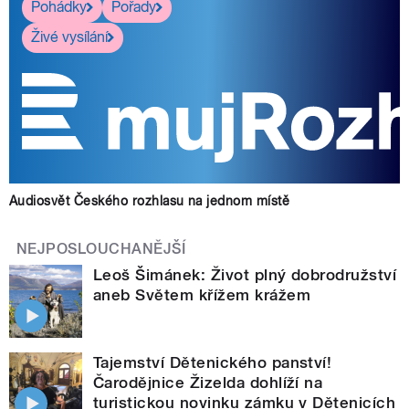
Pohádky
Pořady
Živé vysílání
Audiosvět Českého rozhlasu na jednom místě
NEJPOSLOUCHANĚJŠÍ
Leoš Šimánek: Život plný dobrodružství
aneb Světem křížem krážem
Tajemství Dětenického panství!
Čarodějnice Žizelda dohlíží na
turistickou novinku zámku v Dětenicích