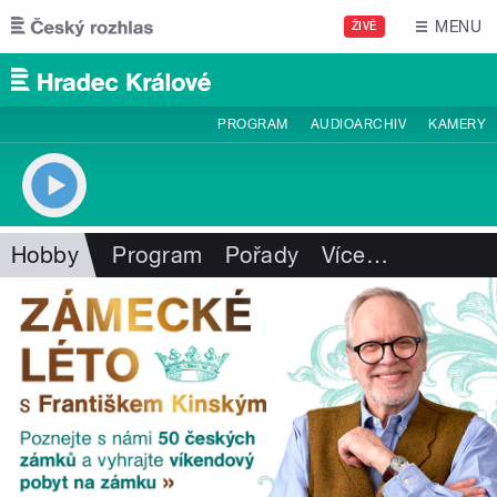
Přejít k hlavnímu obsahu
MENU
ŽIVĚ
PROGRAM
AUDIOARCHIV
KAMERY
Hobby
Program
Pořady
Více
…