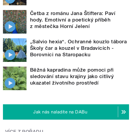
Četba z románu Jana Štiftera: Paví
hody. Emotivní a poetický příběh
z městečka Horní Jelení
„Salvio hexia“. Ochranné kouzlo tábora
Školy čar a kouzel v Bradavicích -
Borovnici na Staropacku
Běžná kapradina může pomoci při
sledování stavu krajiny jako citlivý
ukazatel životního prostředí
Jak nás naladíte na DABu
VÍCE Z POŘADU