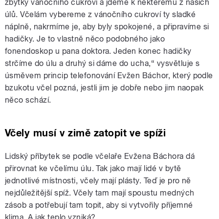
zbytky vánočního cukroví a jdeme k některému z našich
úlů. Včelám vybereme z vánočního cukroví ty sladké
náplně, nakrmíme je, aby byly spokojené, a připravíme si
hadičky. Je to vlastně něco podobného jako
fonendoskop u pana doktora. Jeden konec hadičky
strčíme do úlu a druhý si dáme do ucha,“ vysvětluje s
úsměvem princip telefonování Evžen Báchor, který podle
bzukotu včel pozná, jestli jim je dobře nebo jim naopak
něco schází.
Včely musí v zimě zatopit ve spíži
Lidský příbytek se podle včelaře Evžena Báchora dá
přirovnat ke včelímu úlu. Tak jako mají lidé v bytě
jednotlivé místnosti, včely mají plásty. Teď je pro ně
nejdůležitější spíž. Včely tam mají spoustu medných
zásob a potřebují tam topit, aby si vytvořily příjemné
klima. A jak teplo vzniká?