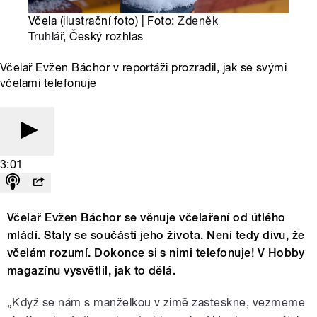
Včela (ilustrační foto) | Foto:
Zdeněk
Truhlář
, Český rozhlas
Včelař Evžen Báchor v reportáži prozradil, jak se svými
včelami telefonuje
3:01
Včelař Evžen Báchor se věnuje včelaření od útlého
mládí. Staly se součástí jeho života. Není tedy divu, že
včelám rozumí. Dokonce si s nimi telefonuje! V Hobby
magazínu vysvětlil, jak to dělá.
„Když se nám s manželkou v zimě zasteskne, vezmeme