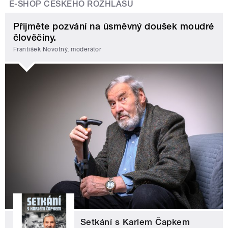
E-SHOP ČESKÉHO ROZHLASU
Přijměte pozvání na úsměvný doušek moudré
člověčiny.
František Novotný, moderátor
Setkání s Karlem Čapkem