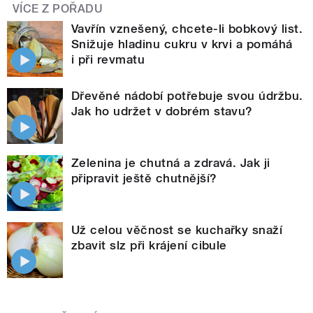
VÍCE Z POŘADU
Vavřín vznešený, chcete-li bobkový list.
Snižuje hladinu cukru v krvi a pomáhá
i při revmatu
Dřevěné nádobí potřebuje svou údržbu.
Jak ho udržet v dobrém stavu?
Zelenina je chutná a zdravá. Jak ji
připravit ještě chutnější?
Už celou věčnost se kuchařky snaží
zbavit slz při krájení cibule