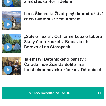
z městečka Horní Jelení
Leoš Šimánek: Život plný dobrodružství
aneb Světem křížem krážem
„Salvio hexia“. Ochranné kouzlo tábora
Školy čar a kouzel v Bradavicích -
Borovnici na Staropacku
Tajemství Dětenického panství!
Čarodějnice Žizelda dohlíží na
turistickou novinku zámku v Dětenicích
Jak nás naladíte na DABu