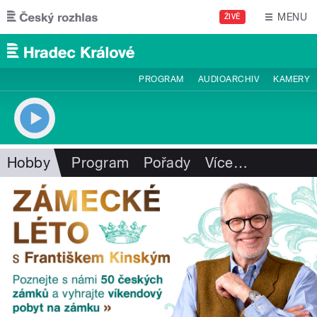
Přejít k hlavnímu obsahu
MENU
ŽIVĚ
PROGRAM
AUDIOARCHIV
KAMERY
Hobby
Program
Pořady
Více
…